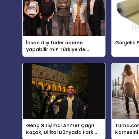
İnsan dışı türler ödeme
Gölgelik F
yapabilir mi? Türkiye’de
“Türler Arası Para” tartışmaya
açılıyor
Genç Girişimci Ahmet Çağrı
Turna.co
Koçak, Dijital Dünyada Fark
Karnesini