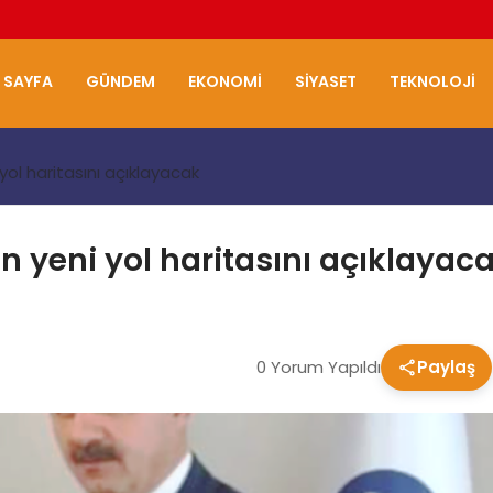
 SAYFA
GÜNDEM
EKONOMI
SIYASET
TEKNOLOJI
yol haritasını açıklayacak
n yeni yol haritasını açıklayac
0 Yorum Yapıldı
Paylaş