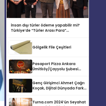
İnsan dışı türler ödeme yapabilir mi?
Türkiye’de “Türler Arası Para”
tartışmaya açılıyor
Gölgelik File Çeşitleri
Pasaport Pizza Ankara
Ümitköy/Çayyolu Şubesi
Açıldı!
Genç Girişimci Ahmet Çağrı
Koçak, Dijital Dünyada Fark
Yaratıyor!
Turna.com 2024’ün Seyahat