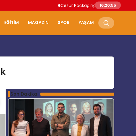
Cesur Packaging, Mısır’daki Üretim Üssünü
16:20:56
EĞITIM
MAGAZIN
SPOR
YAŞAM
ak
Son Dakika