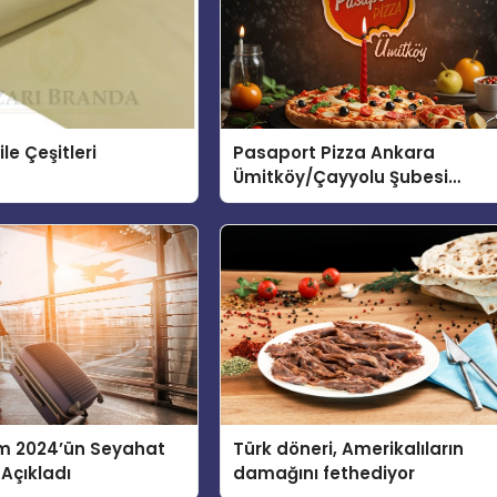
ile Çeşitleri
Pasaport Pizza Ankara
Ümitköy/Çayyolu Şubesi
Açıldı!
m 2024’ün Seyahat
Türk döneri, Amerikalıların
 Açıkladı
damağını fethediyor