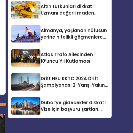
Altın tutkunları dikkat!
Uzmanı değerli maden
yatırımcılarını uyardı!
Almanya, yaşlanan nüfusun
yerine nitelikli göçmenlere
kapılarını açıyor
Atlas Trafo Ailesinden
10’uncu Yıl Kutlaması
Drift NEU KKTC 2024 Drift
Şampiyonası 2. Yarışı Yakın
Doğu Kampüsünde
Gerçekleştirildi
Dubai’ye gidecekler dikkat!
Vize için başvuru şartları
değişti