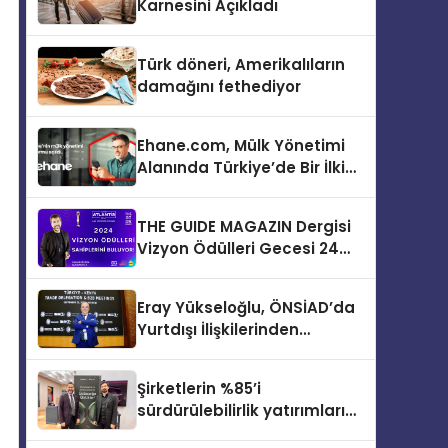
Karnesini Açıkladı
Türk döneri, Amerikalıların
damağını fethediyor
Ehane.com, Mülk Yönetimi
Alanında Türkiye’de Bir İlki
Gerçekleştirmek İçin
Yayında
THE GUIDE MAGAZIN Dergisi
Vizyon Ödülleri Gecesi 24
Aralık’ta
Eray Yükseloğlu, ÖNSİAD’da
Yurtdışı İlişkilerinden
Sorumlu Genel Başkan
Yardımcısı Oldu
Şirketlerin %85’i
sürdürülebilirlik yatırımlarını
artırdı