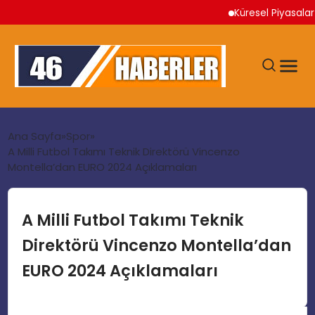
Küresel Piyasalar İran 
ANA SAYFA
Ana Sayfa
Spor
A Milli Futbol Takımı Teknik Direktörü Vincenzo
Montella’dan EURO 2024 Açıklamaları
GÜNDEM
EKONOMI
A Milli Futbol Takımı Teknik
Direktörü Vincenzo Montella’dan
SIYASET
EURO 2024 Açıklamaları
TEKNOLOJI