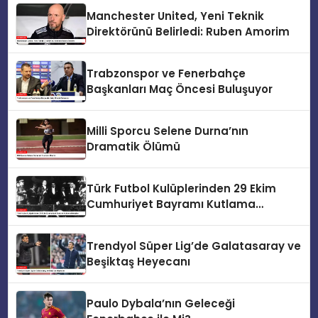
Manchester United, Yeni Teknik
Direktörünü Belirledi: Ruben Amorim
Trabzonspor ve Fenerbahçe
Başkanları Maç Öncesi Buluşuyor
Milli Sporcu Selene Durna’nın
Dramatik Ölümü
Türk Futbol Kulüplerinden 29 Ekim
Cumhuriyet Bayramı Kutlama
Mesajları
Trendyol Süper Lig’de Galatasaray ve
Beşiktaş Heyecanı
Paulo Dybala’nın Geleceği