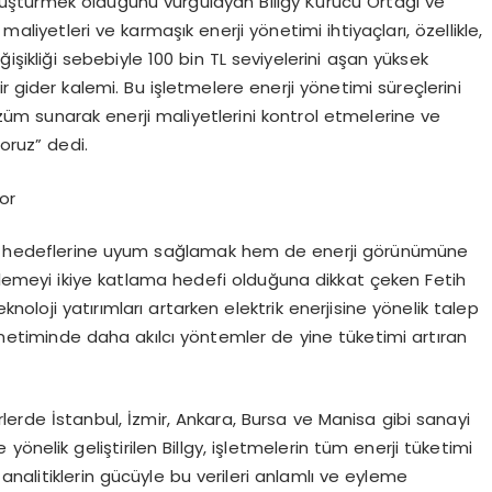
önüştürmek olduğunu vurgulayan Billgy Kurucu Ortağı ve
maliyetleri ve karmaşık enerji yönetimi ihtiyaçları, özellikle,
şikliği sebebiyle 100 bin TL seviyelerini aşan yüksek
ir gider kalemi. Bu işletmelere enerji yönetimi süreçlerini
çözüm sunarak enerji maliyetlerini kontrol etmelerine ve
oruz” dedi.
yor
lirlik hedeflerine uyum sağlamak hem de enerji görünümüne
rlemeyi ikiye katlama hedefi olduğuna dikkat çeken Fetih
oloji yatırımları artarken elektrik enerjisine yönelik talep
etiminde daha akılcı yöntemler de yine tüketimi artıran
törlerde İstanbul, İzmir, Ankara, Bursa ve Manisa gibi sanayi
önelik geliştirilen Billgy, işletmelerin tüm enerji tüketimi
ı analitiklerin gücüyle bu verileri anlamlı ve eyleme