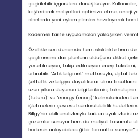
geçirilebilir içgörülere dönüştürüyor. Kullanıcılar
keşfederek maliyetleri optimize etme, enerji y
alanlarda yeni eylem planları hazırlayarak hare
Kademeli tarife uygulamaları yaklaşırken veriml
Özellikle son dönemde hem elektrikte hem de 
geçilmesine dair planların olduğuna dikkat çeke
yönetilmeyen, takip edilmeyen enerji tüketimi, 
artırabilir. ‘Artık bilgi net’ mottosuyla, dijital t
şeffaflık ve bilgiye dayalı karar alma fırsatları
uzun yıllara dayanan bilgi birikimini, teknolojinin kol
(fatura)’ ve ‘energy (enerji)’ kelimelerinden türeti
işletmelerin çevresel sürdürülebilirlik hedefleri
Billgy’nin akıllı analizleriyle karbon ayak izler
çözümler sunuyor hem de maliyet tasarrufu elde
herkesin anlayabileceği bir formatta sunuyor” 