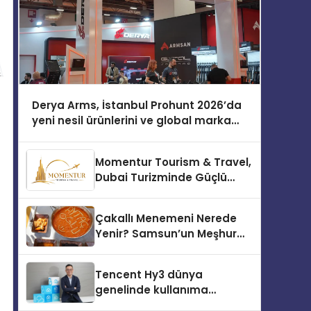
Derya Arms, İstanbul Prohunt 2026’da
yeni nesil ürünlerini ve global marka
vizyonunu sergiledi
Momentur Tourism & Travel,
Dubai Turizminde Güçlü
Operasyon Ağıyla Fark
Yaratıyor
Çakallı Menemeni Nerede
Yenir? Samsun’un Meşhur
Lezzet Durakları
Tencent Hy3 dünya
genelinde kullanıma
sunuldu