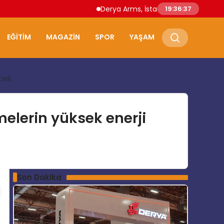
Derya Arms, İstanbul Prohunt 2026’da yeni ne
19:36:38
EĞITIM
MAGAZIN
SPOR
YAŞAM
ecek
tmelerin yüksek enerji
Son Dakika