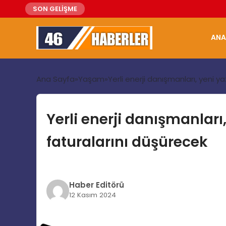
SON GELİŞME
ANA
Ana Sayfa
Yaşam
Yerli enerji danışmanları, yeni y
Yerli enerji danışmanları
faturalarını düşürecek
Haber Editörü
12 Kasım 2024