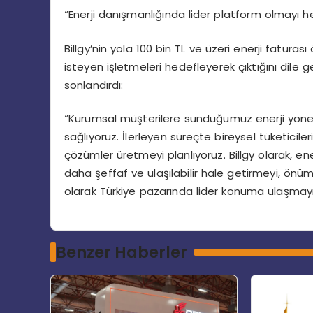
“Enerji danışmanlığında lider platform olmayı h
Billgy’nin yola 100 bin TL ve üzeri enerji fatur
isteyen işletmeleri hedefleyerek çıktığını dile g
sonlandırdı:
“Kurumsal müşterilere sunduğumuz enerji yöneti
sağlıyoruz. İlerleyen süreçte bireysel tüketiciler
çözümler üretmeyi planlıyoruz. Billgy olarak, ener
daha şeffaf ve ulaşılabilir hale getirmeyi, önüm
olarak Türkiye pazarında lider konuma ulaşmayı
Benzer Haberler