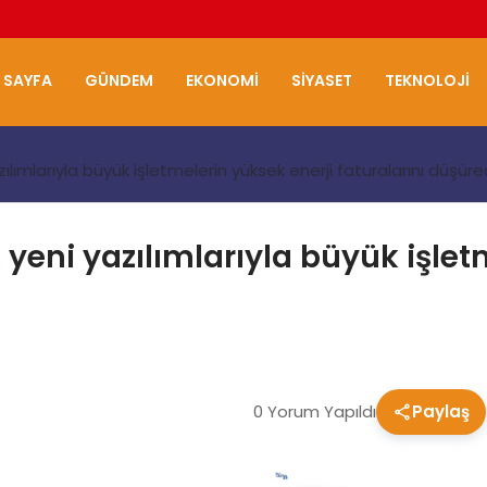
 SAYFA
GÜNDEM
EKONOMI
SIYASET
TEKNOLOJI
azılımlarıyla büyük işletmelerin yüksek enerji faturalarını düşür
, yeni yazılımlarıyla büyük işle
0 Yorum Yapıldı
Paylaş