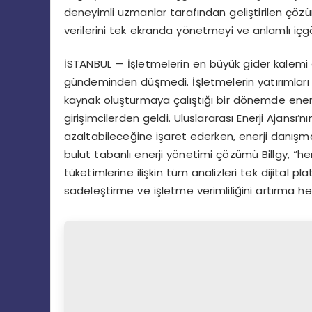
deneyimli uzmanlar tarafından geliştirilen çözüm
verilerini tek ekranda yönetmeyi ve anlamlı iç
İSTANBUL — İşletmelerin en büyük gider kalemi ola
gündeminden düşmedi. İşletmelerin yatırımları ar
kaynak oluşturmaya çalıştığı bir dönemde enerji
girişimcilerden geldi. Uluslararası Enerji Ajansı’nı
azaltabileceğine işaret ederken, enerji danışma
bulut tabanlı enerji yönetimi çözümü Billgy, “he
tüketimlerine ilişkin tüm analizleri tek dijital 
sadeleştirme ve işletme verimliliğini artırma he