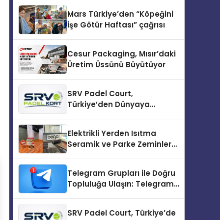
Mars Türkiye’den “Köpeğini
İşe Götür Haftası” çağrısı
Cesur Packaging, Mısır’daki
Üretim Üssünü Büyütüyor
SRV Padel Court,
Türkiye’den Dünyaya
Uzanan Padel Kort
Üretiminde Güvenin Adresi
Elektrikli Yerden Isıtma
Seramik ve Parke Zeminler
İçin En Verimli Çözümler
Telegram Grupları ile Doğru
Topluluğa Ulaşın: Telegram
Topluluğu Kurduktan Sonra
İlk Adım
SRV Padel Court, Türkiye’de