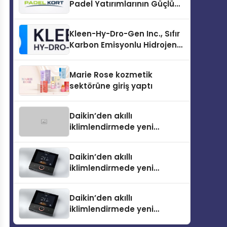
Padel Yatırımlarının Güçlü
Markası Olmayı Sürdürüyor
Kleen-Hy-Dro-Gen Inc., Sıfır
Karbon Emisyonlu Hidrojen
Isıtma Teknolojisinde ISO ve
TSSA Düzenleyici Onaylarını
Marie Rose kozmetik
Aldı
sektörüne giriş yaptı
Daikin’den akıllı
iklimlendirmede yeni
dönem: Madoka Plus
Türkiye’de
Daikin’den akıllı
iklimlendirmede yeni
dönem: Madoka Plus
Türkiye’de
Daikin’den akıllı
iklimlendirmede yeni
dönem: Madoka Plus