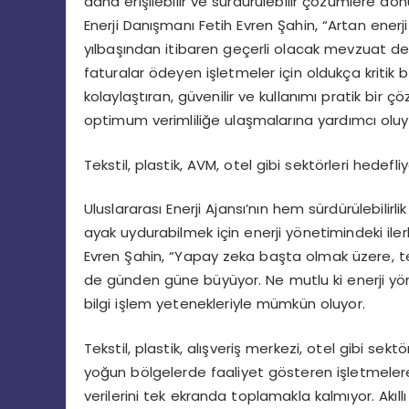
daha erişilebilir ve sürdürülebilir çözümlere d
Enerji Danışmanı Fetih Evren Şahin, “Artan enerji 
yılbaşından itibaren geçerli olacak mevzuat deği
faturalar ödeyen işletmeler için oldukça kritik b
kolaylaştıran, güvenilir ve kullanımı pratik bir 
optimum verimliliğe ulaşmalarına yardımcı oluy
Tekstil, plastik, AVM, otel gibi sektörleri hedefli
Uluslararası Enerji Ajansı’nın hem sürdürülebi
ayak uydurabilmek için enerji yönetimindeki ile
Evren Şahin, “Yapay zeka başta olmak üzere, tekn
de günden güne büyüyor. Ne mutlu ki enerji yön
bilgi işlem yetenekleriyle mümkün oluyor.
Tekstil, plastik, alışveriş merkezi, otel gibi sek
yoğun bölgelerde faaliyet gösteren işletmelere y
verilerini tek ekranda toplamakla kalmıyor. Akıll