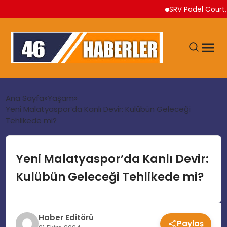
SRV Padel Court, Türk
ANA SAYFA
Ana Sayfa
Yaşam
Yeni Malatyaspor’da Kanlı Devir: Kulübün Geleceği
Tehlikede mi?
GÜNDEM
EKONOMI
Yeni Malatyaspor’da Kanlı Devir:
Kulübün Geleceği Tehlikede mi?
SIYASET
TEKNOLOJI
Haber Editörü
Paylaş