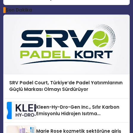
Son Dakika
SRV Padel Court, Türkiye’de Padel Yatırımlarının
Güçlü Markası Olmayı Sürdürüyor
Kleen-Hy-Dro-Gen Inc., Sıfır Karbon
Emisyonlu Hidrojen Isıtma
Teknolojisinde ISO ve TSSA
Düzenleyici Onaylarını Aldı
Marie Rose kozmetik sektörüne giriş