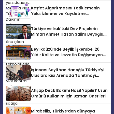
öne çıkan Madoka ailesinin yeni nesil
Keşfet Algoritmasını Tetiklemenin
teknolojilerle donatılmış son modeli
Yolu: İzlenme ve Kaydetme
VRV kontrol ünitesi Madoka Plus
Etkileşimleri
Türkiye’de satışa sunuldu. Tam
dokunmatik ekranı, mobil uygulama
Türkiye ve Irak’taki Dev Projelerin
desteği ve akıllı sensör entegrasyonu
Mimarı Ahmet Hasan Salim Beyoğlu,
sayesinde iklimlendirme sistemlerinin
10 Milyon Metrekarelik “Al Yusuf
yönetimini daha kolay, konforlu ve
Holding Industrial City” Projesini
verimli hale getiriyor. Enerji
Beylikdüzü’nde Beylik İşkembe, 20
Hayata Geçirecek
verimliliğini artırırken modern yaşam
Yıldır Kalite ve Lezzetin Değişmeyen
alanlarında teknolojiyi estetik ile bulu
Adresi
İş İnsanı Seyithan Hanoğlu Türkiye’yi
Uluslararası Arenada Tanıtmayı
Hedefliyor
Ahşap Deck Bakımı Nasıl Yapılır? Uzun
Ömürlü Kullanım İçin Uzman Önerileri
Mirabellix, Türkiye’den dünyaya