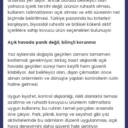
arasında yer alıyor. Ancak burada belirleyici olan
yalnızca içerik tercihi değil; ürünün ruhsatlı olması,
kullanım talimatlarının açık olması ve etki süresinin net
biçimde belirtilmesi. Türkiye pazarında bu kriterleri
karşılayan, biyosidal ruhsatlı ve bitkisel kökenli aktif
içeriklere sahip kovucu ürün seçenekleri bulunuyor.
Açık havada panik değil, bilinçli korunma
Yaz aylarında doğayla geçirilen zamanı tamamen
kısıtlamak gerekmiyor; birkaç basit alışkanlık açık
havada geçirilen süreyi hem keyifli hem güvenli
kılabiliyor. Asıl belirleyici olan, dışarı çıkmadan önce
alınan önlemlerin ve dönüşte yapılan kontrollerin rutin
haline gelmesi.
Uygun kıyafet, kontrol alışkanlığı, riskli alanlarla teması
azaltma ve ruhsatlı koruyucu ürünlerin talimatlara
uygun kullanımı; bu rutinin temel parçaları arasında
öne çıkıyor. Park, piknik, kamp ve seyahat gibi yaz
aktivitelerinde bu adımların düzenli uygulanması, açık
hava deneyimini daha güvenli hale getiriyor.