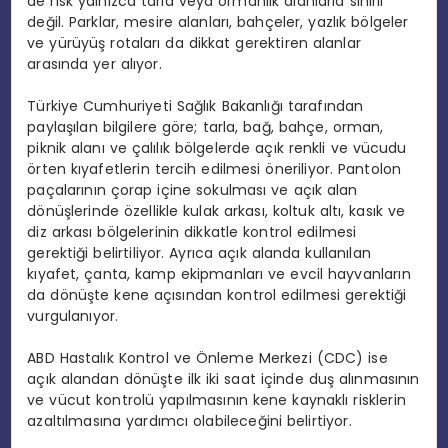
de risk yalnızca tarla veya ormanlık alanlarla sınırlı
değil. Parklar, mesire alanları, bahçeler, yazlık bölgeler
ve yürüyüş rotaları da dikkat gerektiren alanlar
arasında yer alıyor.
Türkiye Cumhuriyeti Sağlık Bakanlığı tarafından
paylaşılan bilgilere göre; tarla, bağ, bahçe, orman,
piknik alanı ve çalılık bölgelerde açık renkli ve vücudu
örten kıyafetlerin tercih edilmesi öneriliyor. Pantolon
paçalarının çorap içine sokulması ve açık alan
dönüşlerinde özellikle kulak arkası, koltuk altı, kasık ve
diz arkası bölgelerinin dikkatle kontrol edilmesi
gerektiği belirtiliyor. Ayrıca açık alanda kullanılan
kıyafet, çanta, kamp ekipmanları ve evcil hayvanların
da dönüşte kene açısından kontrol edilmesi gerektiği
vurgulanıyor.
ABD Hastalık Kontrol ve Önleme Merkezi (CDC) ise
açık alandan dönüşte ilk iki saat içinde duş alınmasının
ve vücut kontrolü yapılmasının kene kaynaklı risklerin
azaltılmasına yardımcı olabileceğini belirtiyor.