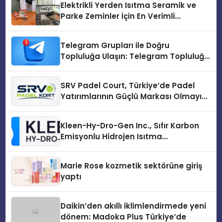
Elektrikli Yerden Isıtma Seramik ve
Parke Zeminler İçin En Verimli
Çözümler
Telegram Grupları ile Doğru
Topluluğa Ulaşın: Telegram Topluluğu
Kurduktan Sonra İlk Adım
SRV Padel Court, Türkiye’de Padel
Yatırımlarının Güçlü Markası Olmayı
Sürdürüyor
Kleen-Hy-Dro-Gen Inc., Sıfır Karbon
Emisyonlu Hidrojen Isıtma
Teknolojisinde ISO ve TSSA
Düzenleyici Onaylarını Aldı
Marie Rose kozmetik sektörüne giriş
yaptı
Daikin’den akıllı iklimlendirmede yeni
dönem: Madoka Plus Türkiye’de