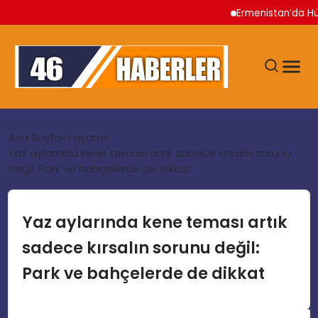
Ermenistan’da Hükümet 
ANA SAYFA
Ana Sayfa
Yaşam
Yaz aylarında kene teması artık sadece kırsalın sorunu
değil: Park ve bahçelerde de dikkat
GÜNDEM
EKONOMI
Yaz aylarında kene teması artık
sadece kırsalın sorunu değil:
SIYASET
Park ve bahçelerde de dikkat
TEKNOLOJI