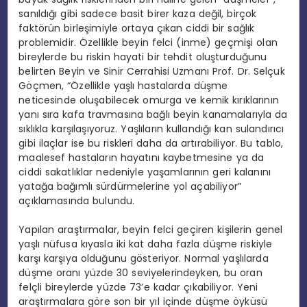
sanıldığı gibi sadece basit birer kaza değil, birçok
faktörün birleşimiyle ortaya çıkan ciddi bir sağlık
problemidir. Özellikle beyin felci (inme) geçmişi olan
bireylerde bu riskin hayati bir tehdit oluşturduğunu
belirten Beyin ve Sinir Cerrahisi Uzmanı Prof. Dr. Selçuk
Göçmen, “Özellikle yaşlı hastalarda düşme
neticesinde oluşabilecek omurga ve kemik kırıklarının
yanı sıra kafa travmasına bağlı beyin kanamalarıyla da
sıklıkla karşılaşıyoruz. Yaşlıların kullandığı kan sulandırıcı
gibi ilaçlar ise bu riskleri daha da artırabiliyor. Bu tablo,
maalesef hastaların hayatını kaybetmesine ya da
ciddi sakatlıklar nedeniyle yaşamlarının geri kalanını
yatağa bağımlı sürdürmelerine yol açabiliyor”
açıklamasında bulundu.
Yapılan araştırmalar, beyin felci geçiren kişilerin genel
yaşlı nüfusa kıyasla iki kat daha fazla düşme riskiyle
karşı karşıya olduğunu gösteriyor. Normal yaşlılarda
düşme oranı yüzde 30 seviyelerindeyken, bu oran
felçli bireylerde yüzde 73’e kadar çıkabiliyor. Yeni
araştırmalara göre son bir yıl içinde düşme öyküsü