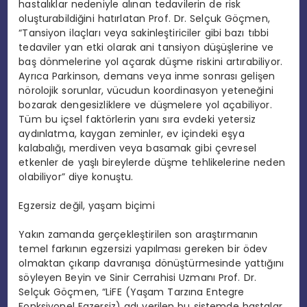
hastalıklar nedeniyle alınan tedavilerin de risk
oluşturabildiğini hatırlatan Prof. Dr. Selçuk Göçmen,
“Tansiyon ilaçları veya sakinleştiriciler gibi bazı tıbbi
tedaviler yan etki olarak ani tansiyon düşüşlerine ve
baş dönmelerine yol açarak düşme riskini artırabiliyor.
Ayrıca Parkinson, demans veya inme sonrası gelişen
nörolojik sorunlar, vücudun koordinasyon yeteneğini
bozarak dengesizliklere ve düşmelere yol açabiliyor.
Tüm bu içsel faktörlerin yanı sıra evdeki yetersiz
aydınlatma, kaygan zeminler, ev içindeki eşya
kalabalığı, merdiven veya basamak gibi çevresel
etkenler de yaşlı bireylerde düşme tehlikelerine neden
olabiliyor” diye konuştu.
Egzersiz değil, yaşam biçimi
Yakın zamanda gerçekleştirilen son araştırmanın
temel farkının egzersizi yapılması gereken bir ödev
olmaktan çıkarıp davranışa dönüştürmesinde yattığını
söyleyen Beyin ve Sinir Cerrahisi Uzmanı Prof. Dr.
Selçuk Göçmen, “
LiFE
(Yaşam Tarzına Entegre
Fonksiyonel Egzersiz) adı verilen bu sistemde hastalar,