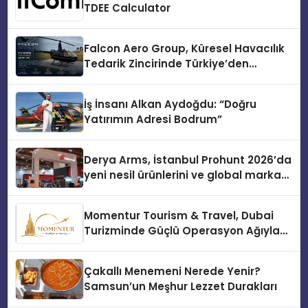
TDEE Calculator
Falcon Aero Group, Küresel Havacılık
Tedarik Zincirinde Türkiye’den
Dünyaya Açılıyor
İş İnsanı Alkan Aydoğdu: “Doğru
Yatırımın Adresi Bodrum”
Derya Arms, İstanbul Prohunt 2026’da
yeni nesil ürünlerini ve global marka
vizyonunu sergiledi
Momentur Tourism & Travel, Dubai
Turizminde Güçlü Operasyon Ağıyla
Fark Yaratıyor
Çakallı Menemeni Nerede Yenir?
Samsun’un Meşhur Lezzet Durakları