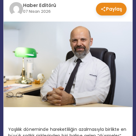
Haber Editörü
Paylaş
EĞITIM
07 Nisan 2026
MAGAZIN
SPOR
YAŞAM
Yaşlılık döneminde hareketliliğin azalmasıyla birlikte en
büyük sağlık risklerinden biri haline gelen “düşmeler”,