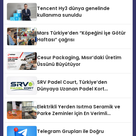
Tencent Hy3 dünya genelinde
kullanıma sunuldu
Mars Türkiye’den “Köpeğini İşe Götür
Haftası” çağrısı
Cesur Packaging, Mısır’daki Üretim
Üssünü Büyütüyor
SRV Padel Court, Türkiye’den
Dünyaya Uzanan Padel Kort
Üretiminde Güvenin Adresi
Elektrikli Yerden Isıtma Seramik ve
Parke Zeminler İçin En Verimli
Çözümler
Telegram Grupları ile Doğru