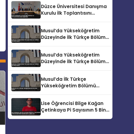
Düzce Üniversitesi Danışma
Kurulu İlk Toplantısını
Gerçekleştirdi
Musul’da Yükseköğretim
Düzeyinde İlk Türkçe Bölümü
Açıldı
Musul’da Yükseköğretim
Düzeyinde İlk Türkçe Bölümü
Açıldı
Musul’da İlk Türkçe
Yükseköğretim Bölümü
Açıldı
Lise Öğrencisi Bilge Kağan
Çetinkaya Pi Sayısının 5 Bin
Basamağını 22 Dakikada
Ezberledi