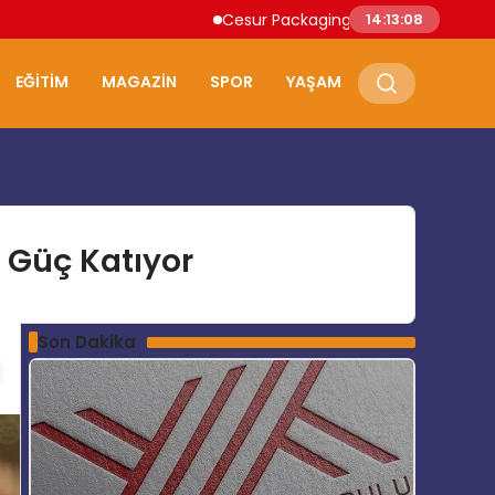
Cesur Packaging, Mısır’daki Üretim Üssün
14:13:09
EĞITIM
MAGAZIN
SPOR
YAŞAM
e Güç Katıyor
Son Dakika