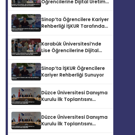
Öğrencilerine Dijital Üretim
ve Yapay Zeka Eğitimi
Veriyor
Sinop’ta Öğrencilere Kariyer
Rehberliği İŞKUR Tarafından
Verildi
Karabük Üniversitesi’nde
Lise Öğrencilerine Dijital
Üretim ve Yapay Zeka
Eğitimi
Sinop’ta İŞKUR Öğrencilere
Kariyer Rehberliği Sunuyor
Düzce Üniversitesi Danışma
Kurulu İlk Toplantısını
Gerçekleştirdi
Düzce Üniversitesi Danışma
Kurulu İlk Toplantısını
Gerçekleştirdi