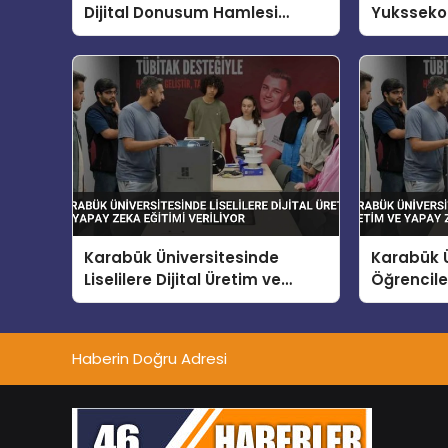
Dijital Donusum Hamlesi
Yuksseko
Bilisim Uzmanlari Yetistiriliyor
Rehberlig
Karabük Üniversitesinde
Karabük Ü
Liselilere Dijital Üretim ve
Öğrenciler
Yapay Zeka Eğitimi Veriliyor
Yapay Zek
Haberin Doğru Adresi