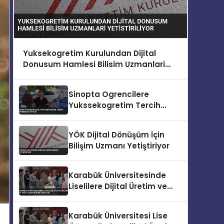
Yuksekogretim Kurulundan Dijital
Donusum Hamlesi Bilisim Uzmanlari
Yetistiriliyor
Sinopta Ogrencilere
Yukssekogretim Tercih
Rehberligi Yapildi
YÖK Dijital Dönüşüm İçin
Bilişim Uzmanı Yetiştiriyor
Karabük Üniversitesinde
Liselilere Dijital Üretim ve
Yapay Zeka Eğitimi Veriliyor
Karabük Üniversitesi Lise