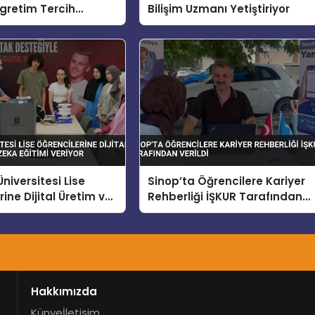
gretim Tercih
Bilişim Uzmanı Yetiştiriyor
i Yapildi
niversitesi Lise
Sinop’ta Öğrencilere Kariyer
ine Dijital Üretim ve
Rehberliği İŞKUR Tarafından
a Eğitimi Veriyor
Verildi
Hakkımızda
Künye
İletişim