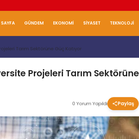
 SAYFA
GÜNDEM
EKONOMI
SIYASET
TEKNOLOJI
rojeleri Tarım Sektörüne Güç Katıyor
ersite Projeleri Tarım Sektörün
0 Yorum Yapıldı
Paylaş