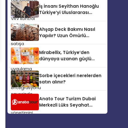
sistemlerinin yönetimini
İş İnsanı Seyithan Hanoğlu
daha kolay, konforlu ve
Türkiye’yi Uluslararası
verimli hale getiriyor. Enerji
Arenada Tanıtmayı
verimliliğini artırırken
Hedefliyor
modern yaşam alanlarında
Ahşap Deck Bakımı Nasıl
teknolojiyi estetik ile bulu
Yapılır? Uzun Ömürlü
Kullanım İçin Uzman
Önerileri
Mirabellix, Türkiye’den
dünyaya uzanan güçlü
büyümesini sürdürüyor
Sorbe içecekleri nerelerden
satın alınır?
Anato Tour Turizm Dubai
Merkezli Lüks Seyahat
Hizmetleriyle Küresel
Turizmde Öne Çıkıyor