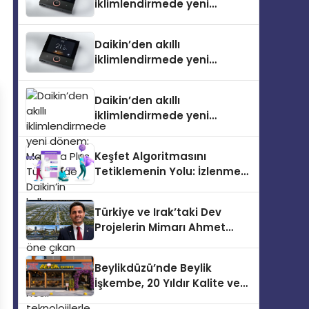
iklimlendirmede yeni
dönem: Madoka Plus
Türkiye’de
Daikin’den akıllı
iklimlendirmede yeni
dönem: Madoka Plus
Türkiye’de
Daikin’den akıllı
iklimlendirmede yeni
dönem: Madoka Plus
Türkiye’de Daikin’in kullanıcı
Keşfet Algoritmasını
dostu tasarımıyla öne çıkan
Tetiklemenin Yolu: İzlenme
Madoka ailesinin yeni nesil
ve Kaydetme Etkileşimleri
teknolojilerle donatılmış son
modeli VRV kontrol ünitesi
Türkiye ve Irak’taki Dev
Madoka Plus Türkiye’de
Projelerin Mimarı Ahmet
satışa sunuldu. Tam
Hasan Salim Beyoğlu, 10
dokunmatik ekranı, mobil
Milyon Metrekarelik “Al Yusuf
uygulama desteği ve akıllı
Beylikdüzü’nde Beylik
Holding Industrial City”
sensör entegrasyonu
İşkembe, 20 Yıldır Kalite ve
Projesini Hayata Geçirecek
sayesinde iklimlendirme
Lezzetin Değişmeyen Adresi