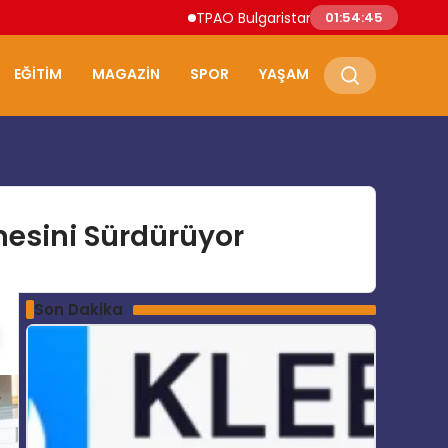
TPAO Bulgaristan Sularında Petrol ve Doğ
01:54:46
EĞITIM
MAGAZIN
SPOR
YAŞAM
esini Sürdürüyor
Son Dakika