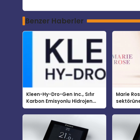
Benzer Haberler
Kleen-Hy-Dro-Gen Inc., Sıfır
Marie Ro
Karbon Emisyonlu Hidrojen
sektörüne
Isıtma Teknolojisinde ISO ve
TSSA Düzenleyici Onaylarını
Aldı