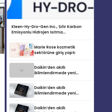
Kleen-Hy-Dro-Gen Inc., Sıfır Karbon
Emisyonlu Hidrojen Isıtma
Teknolojisinde ISO ve TSSA Düzenleyici
Onaylarını Aldı
Marie Rose kozmetik
sektörüne giriş yaptı
Daikin’den akıllı
iklimlendirmede yeni
dönem: Madoka Plus
Türkiye’de
Daikin’den akıllı
iklimlendirmede yeni
dönem: Madoka Plus
Türkiye’de
Daikin’den akıllı