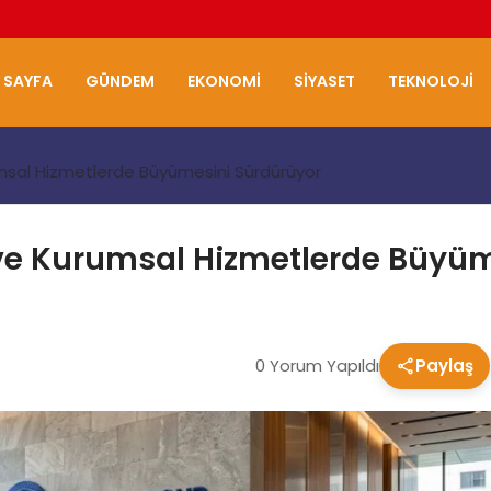
 SAYFA
GÜNDEM
EKONOMI
SIYASET
TEKNOLOJI
msal Hizmetlerde Büyümesini Sürdürüyor
ve Kurumsal Hizmetlerde Büyüm
0 Yorum Yapıldı
Paylaş