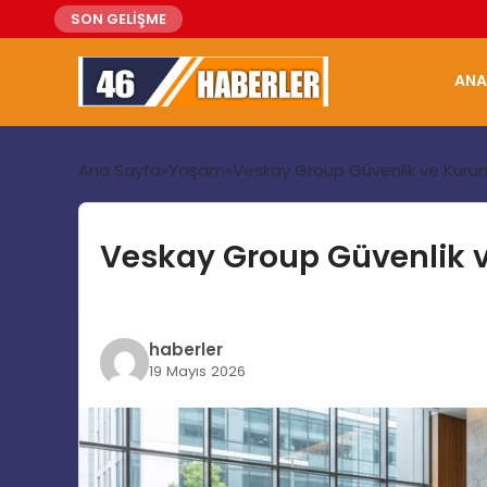
SON GELİŞME
ANA
Ana Sayfa
Yaşam
Veskay Group Güvenlik ve Kuru
Veskay Group Güvenlik 
haberler
19 Mayıs 2026