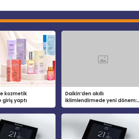
se kozmetik
Daikin’den akıllı
 giriş yaptı
iklimlendirmede yeni dönem:
Madoka Plus Türkiye’de