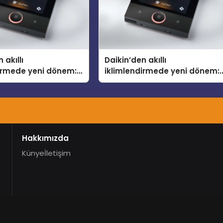
 akıllı
Daikin’den akıllı
dirmede yeni dönem:
iklimlendirmede yeni dönem:
lus Türkiye’de
Madoka Plus Türkiye’de
Hakkımızda
Künye
İletişim