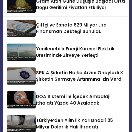
Gram Altın Güne Düşüşle Başladı Orta
Doğu Gerilimi Fiyatları Etkiliyor
Çiftçi ve Esnafa 629 Milyar Lira
Finansman Desteği Sunuldu
Yenilenebilir Enerji Küresel Elektrik
Üretiminde Zirveye Yerleşti
SPK 4 Şirketin Halka Arzını Onayladı 3
Şirketin Sermaye Artırımına İzin Verdi
DOA Sistemi İle İçecek Ambalajı
İthalatı Yüzde 40 Azalacak
Türkiye’den Yılın İlk Yarısında 1.25
Milyar Dolarlık Halı İhracatı