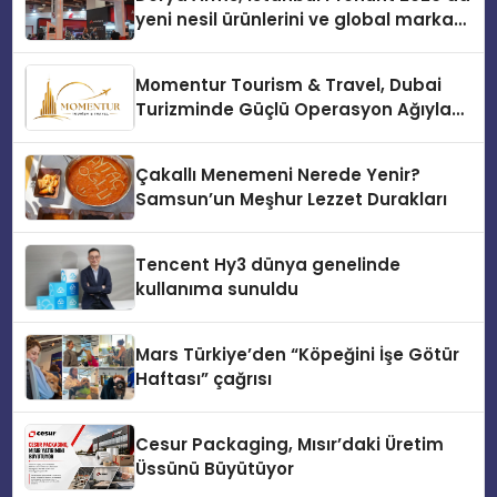
yeni nesil ürünlerini ve global marka
vizyonunu sergiledi
Momentur Tourism & Travel, Dubai
Turizminde Güçlü Operasyon Ağıyla
Fark Yaratıyor
Çakallı Menemeni Nerede Yenir?
Samsun’un Meşhur Lezzet Durakları
Tencent Hy3 dünya genelinde
kullanıma sunuldu
Mars Türkiye’den “Köpeğini İşe Götür
Haftası” çağrısı
Cesur Packaging, Mısır’daki Üretim
Üssünü Büyütüyor