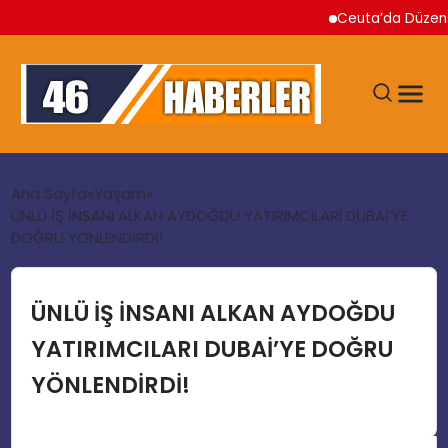
Ceuta’da Düzensiz Gö
ANA SAYFA
Ana Sayfa
Yaşam
ÜNLÜ İŞ İNSANI ALKAN AYDOĞDU YATIRIMCILARI DUBAİ’YE
DOĞRU YÖNLENDİRDİ!
GÜNDEM
EKONOMI
ÜNLÜ İŞ İNSANI ALKAN AYDOĞDU
YATIRIMCILARI DUBAİ’YE DOĞRU
SIYASET
YÖNLENDİRDİ!
TEKNOLOJI