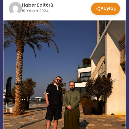
Haber Editörü
Paylaş
EĞITIM
19 Kasım 2024
MAGAZIN
SPOR
YAŞAM