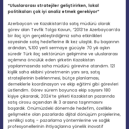
“Uluslararası stratejiler geliştirirken, lokal
politikaları çok iyi analiz etmek gerekiyor”
Azerbaycan ve Kazakistan’da satış müdürü olarak
görev alan Tevfik Tolga Kavun, “2013’te Azerbaycan’da
bir ilaç için gerçekleştirdiğimiz saha etkinlikleri
sayesinde satış hedeflerine ilk kez ulaştık. Bu başarının
ardından, %100 yerli sermaye gücüyle 70 yılı aşkın
süredir Türk ilaç sektörünün gelişimine ve uluslararası
açılımına öncülük eden şirketin Kazakistan
yapılanmasında saha müdürü görevine atandım. 121
kişilik saha ekibini yönetmenin yanı sıra, satış
stratejilerinin belirlenmesi, bütçe planlaması,
derneklerle koordinasyon ve ekip eğitimi gibi görevleri
üstlendim. Görev sürem boyunca ekip sayısını 180
kişiye çıkararak, 2024’te şirketi Kazakistan pazarında
satış cirosu açısından ilk 3 arasına taşınmasını
başardık. Önümüzdeki dönemde hedefim, özellikle
gelişmekte olan pazarlarda dijital dönüşüm projelerine,
yenilikçi satış – pazarlama yöntemlerine ve sağlık
profesyonellerinin ihtiyaçlarına yönelik inovatif