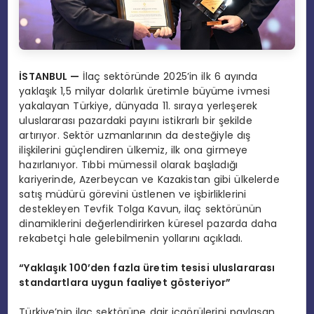
İSTANBUL
—
İlaç sektöründe 2025’in ilk 6 ayında
yaklaşık 1,5 milyar dolarlık üretimle büyüme ivmesi
yakalayan Türkiye, dünyada 11. sıraya yerleşerek
uluslararası pazardaki payını istikrarlı bir şekilde
artırıyor. Sektör uzmanlarının da desteğiyle dış
ilişkilerini güçlendiren ülkemiz, ilk ona girmeye
hazırlanıyor. Tıbbi mümessil olarak başladığı
kariyerinde, Azerbeycan ve Kazakistan gibi ülkelerde
satış müdürü görevini üstlenen ve işbirliklerini
destekleyen Tevfik Tolga Kavun, ilaç sektörünün
dinamiklerini değerlendirirken küresel pazarda daha
rekabetçi hale gelebilmenin yollarını açıkladı.
“Yaklaşık 100’den fazla üretim tesisi uluslararası
standartlara uygun faaliyet gösteriyor”
Türkiye’nin ilaç sektörüne dair içgörülerini paylaşan