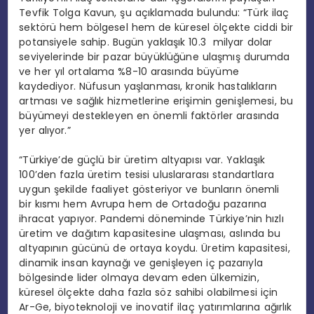
Tevfik Tolga Kavun, şu açıklamada bulundu: “Türk ilaç
sektörü hem bölgesel hem de küresel ölçekte ciddi bir
potansiyele sahip. Bugün yaklaşık 10.3 milyar dolar
seviyelerinde bir pazar büyüklüğüne ulaşmış durumda
ve her yıl ortalama %8-10 arasında büyüme
kaydediyor. Nüfusun yaşlanması, kronik hastalıkların
artması ve sağlık hizmetlerine erişimin genişlemesi, bu
büyümeyi destekleyen en önemli faktörler arasında
yer alıyor.”
“Türkiye’de güçlü bir üretim altyapısı var. Yaklaşık
100’den fazla üretim tesisi uluslararası standartlara
uygun şekilde faaliyet gösteriyor ve bunların önemli
bir kısmı hem Avrupa hem de Ortadoğu pazarına
ihracat yapıyor. Pandemi döneminde Türkiye’nin hızlı
üretim ve dağıtım kapasitesine ulaşması, aslında bu
altyapının gücünü de ortaya koydu. Üretim kapasitesi,
dinamik insan kaynağı ve genişleyen iç pazarıyla
bölgesinde lider olmaya devam eden ülkemizin,
küresel ölçekte daha fazla söz sahibi olabilmesi için
Ar-Ge, biyoteknoloji ve inovatif ilaç yatırımlarına ağırlık