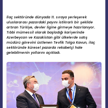
İlaç sekt
ö
ründe dünyada 11. sıraya yerleşerek
uluslararası pazardaki payını istikrarlı bir şekilde
artıran Türkiye, devler ligine girmeye hazı
rlan
ıyor.
Tıbbi mü
messil
olarak başladığı kariyerinde
Azerbeycan ve Kazakistan gibi ülkelerde satış
müdürü g
ö
revini üstlenen Tevfik Tolga Kavun, ilaç
sekt
ö
ründe küresel pazarda rekabetçi hale
gelebilmenin yollarını açıkladı.