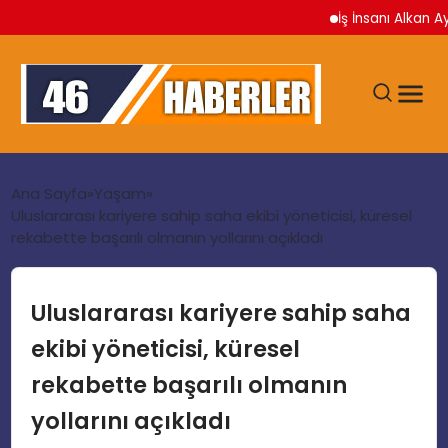
İş İnsanı Alkan Aydoğdu: 
ANA SAYFA
Ana Sayfa
Yaşam
Uluslararası kariyere sahip saha ekibi yöneticisi, küresel
rekabette başarılı olmanın yollarını açıkladı
GÜNDEM
EKONOMI
Uluslararası kariyere sahip saha
ekibi yöneticisi, küresel
SIYASET
rekabette başarılı olmanın
yollarını açıkladı
TEKNOLOJI