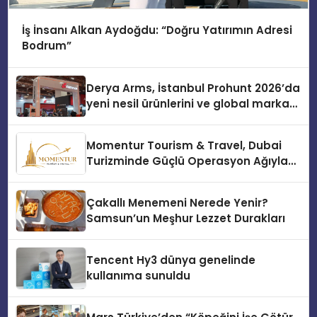
İş İnsanı Alkan Aydoğdu: “Doğru Yatırımın Adresi
Bodrum”
Derya Arms, İstanbul Prohunt 2026’da
yeni nesil ürünlerini ve global marka
vizyonunu sergiledi
Momentur Tourism & Travel, Dubai
Turizminde Güçlü Operasyon Ağıyla
Fark Yaratıyor
Çakallı Menemeni Nerede Yenir?
Samsun’un Meşhur Lezzet Durakları
Tencent Hy3 dünya genelinde
kullanıma sunuldu