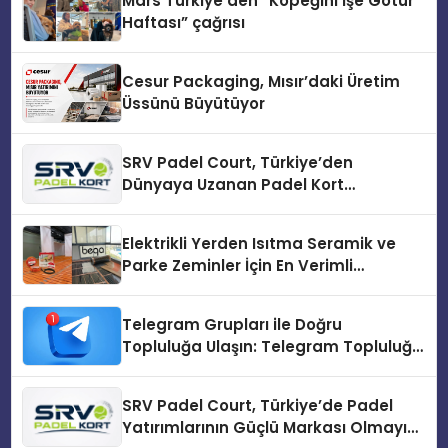
Mars Türkiye’den “Köpeğini İşe Götür
Haftası” çağrısı
Cesur Packaging, Mısır’daki Üretim
Üssünü Büyütüyor
SRV Padel Court, Türkiye’den
Dünyaya Uzanan Padel Kort
Üretiminde Güvenin Adresi
Elektrikli Yerden Isıtma Seramik ve
Parke Zeminler İçin En Verimli
Çözümler
Telegram Grupları ile Doğru
Topluluğa Ulaşın: Telegram Topluluğu
Kurduktan Sonra İlk Adım
SRV Padel Court, Türkiye’de Padel
Yatırımlarının Güçlü Markası Olmayı