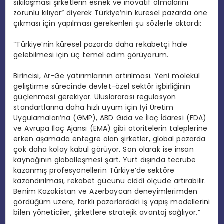
sıkılaşması şirketlerin esnek ve inovatif olmalarını
zorunlu kılıyor” diyerek Türkiye’nin küresel pazarda öne
çıkması için yapılması gerekenleri şu sözlerle aktardı:
“Türkiye’nin küresel pazarda daha rekabetçi hale
gelebilmesi için üç temel adım görüyorum.
Birincisi, Ar-Ge yatırımlarının artırılması. Yeni molekül
geliştirme sürecinde devlet-özel sektör işbirliğinin
güçlenmesi gerekiyor. Uluslararası regülasyon
standartlarına daha hızlı uyum için İyi Üretim
Uygulamaları’na (GMP), ABD Gıda ve İlaç İdaresi (FDA)
ve Avrupa İlaç Ajansı (EMA) gibi otoritelerin taleplerine
erken aşamada entegre olan şirketler, global pazarda
çok daha kolay kabul görüyor. Son olarak ise insan
kaynağının globalleşmesi şart. Yurt dışında tecrübe
kazanmış profesyonellerin Türkiye’de sektöre
kazandırılması, rekabet gücünü ciddi ölçüde artırabilir.
Benim Kazakistan ve Azerbaycan deneyimlerimden
gördüğüm üzere, farklı pazarlardaki iş yapış modellerini
bilen yöneticiler, şirketlere stratejik avantaj sağlıyor.”