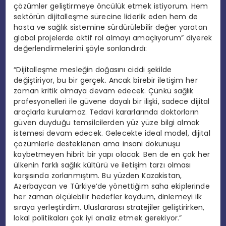
çözümler geliştirmeye öncülük etmek istiyorum. Hem
sektörün dijitalleşme sürecine liderlik eden hem de
hasta ve sağlık sistemine sürdürülebilir değer yaratan
global projelerde aktif rol almayı amaçlıyorum” diyerek
değerlendirmelerini şöyle sonlandırdı:
“Dijitalleşme mesleğin doğasını ciddi şekilde
değiştiriyor, bu bir gerçek. Ancak birebir iletişim her
zaman kritik olmaya devam edecek. Çünkü sağlık
profesyonelleri ile güvene dayalı bir ilişki, sadece dijital
araçlarla kurulamaz. Tedavi kararlarında doktorların
güven duyduğu temsilcilerden yüz yüze bilgi almak
istemesi devam edecek. Gelecekte ideal model, dijital
çözümlerle desteklenen ama insani dokunuşu
kaybetmeyen hibrit bir yapı olacak. Ben de en çok her
ülkenin farklı sağlık kültürü ve iletişim tarzı olması
karşısında zorlanmıştım. Bu yüzden Kazakistan,
Azerbaycan ve Türkiye’de yönettiğim saha ekiplerinde
her zaman ölçülebilir hedefler koydum, dinlemeyi ilk
sıraya yerleştirdim. Uluslararası stratejiler geliştirirken,
lokal politikaları çok iyi analiz etmek gerekiyor.”