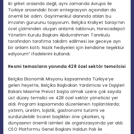
iki şirket arasında değil, aynı zamanda Avrupa ile
Türkiye arasındaki ticari entegrasyon açısından da
önemli bir adım. Gayrimenkul alanında atılan bu
imzanın gururunu taşıyorum. Belçika Kraliyet Sarayı’nın
özel çiziminden oluşan anlamlı tablonun, Horecadepot
Yönetim Kurulu Başkanı Abdurrahman Tanrıkulu
tarafından tarafıma takdim edilmesi ise geceye ayrı
bir anlam kattı. Nazik hediyeleri için kendisine teşekkür
ediyorum” ifadelerini kullandı.
Resmi temasların yanında 428 özel sektör temsilcisi
Belçika Ekonomik Misyonu kapsamında Türkiye’ye
gelen heyette, Belçika Başbakan Yardımcısı ve Dışişleri
Bakanı Maxime Prevot başta olmak üzere çok sayıda
üst düzey temsilci ve 428 özel sektör yöneticisi yer
aldı. Program kapsamında düzenlenen toplantılarda;
yatırım, üretim, lojistik, gastronomi turizmi ve
sürdürülebilir ticaret başlıkları öne çıkarken, iş
dünyasının önemli isimleri de organizasyonda yer aldı.
CEO Platformu Genel Başkanı Haldun Pak ile