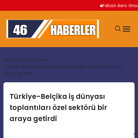
Falcon Aero Group, Küre
ANA SAYFA
Ana Sayfa
Yaşam
Türkiye-Belçika iş dünyası toplantıları özel sektörü bir
araya getirdi
GÜNDEM
EKONOMI
Türkiye-Belçika iş dünyası
toplantıları özel sektörü bir
SIYASET
araya getirdi
TEKNOLOJI