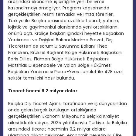
arasındaki ekonomik iş birliğine yeni bir ivme
kazandırmayı amaçlıyor. Program kapsamında
gerçekleştirilen resmi temaslar ve imza törenleri,
Türkiye ile Belçika arasında özellikle ticaret, yatırım,
lojistik ve gayrimenkul alanlarında yeni ortaklıkların
önünü açtı.
Kraliçe başkanlığındaki heyette Başbakan
Yardımcısı ve Dışişleri Bakanı Maxime Prevot, Dış
Ticaretten de sorumlu Savunma Bakanı Theo
Francken, Brüksel Başkent Bölge Hükümeti Başbakanı
Boris Dillies, Flaman Bölge Hükümeti Başbakanı
Matthias Diependaele ve Valon Bölge Hükümeti
Başbakan Yardımcısı Pierre-Yves Jeholet ile 428 özel
sektör temsilcisi hazır bulundu.
Ticaret hacmi 9.2 milyar dolar
Belçika Dış Ticaret Ajansı tarafından ve iş dünyasından
önde gelen birçok kuruluşun ortaklığında
gerçekleştirilen Ekonomi Misyonuna Belçika Kraliyet
ailesi liderlik ediyor. 2025 yılı itibarıyla Türkiye ile Belçika
arasındaki ticaret hacminin 9,2 milyar dolara
ulaştığına dikkat çekilirken, ekonomik heyetin iki ülke