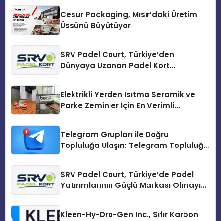
Cesur Packaging, Mısır’daki Üretim
Üssünü Büyütüyor
SRV Padel Court, Türkiye’den
Dünyaya Uzanan Padel Kort
Üretiminde Güvenin Adresi
Elektrikli Yerden Isıtma Seramik ve
Parke Zeminler İçin En Verimli
Çözümler
Telegram Grupları ile Doğru
Topluluğa Ulaşın: Telegram Topluluğu
Kurduktan Sonra İlk Adım
SRV Padel Court, Türkiye’de Padel
Yatırımlarının Güçlü Markası Olmayı
Sürdürüyor
Kleen-Hy-Dro-Gen Inc., Sıfır Karbon