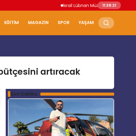
İsrail Lübnan Müzakereleri Roma’da Dev
11:38:22
EĞITIM
MAGAZIN
SPOR
YAŞAM
bütçesini artıracak
Son Dakika