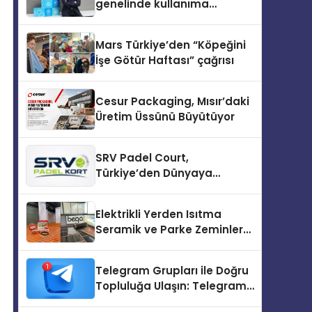
genelinde kullanıma
sunuldu
Mars Türkiye’den “Köpeğini
İşe Götür Haftası” çağrısı
Cesur Packaging, Mısır’daki
Üretim Üssünü Büyütüyor
SRV Padel Court,
Türkiye’den Dünyaya
Uzanan Padel Kort
Üretiminde Güvenin Adresi
Elektrikli Yerden Isıtma
Seramik ve Parke Zeminler
İçin En Verimli Çözümler
Telegram Grupları ile Doğru
Topluluğa Ulaşın: Telegram
Topluluğu Kurduktan Sonra