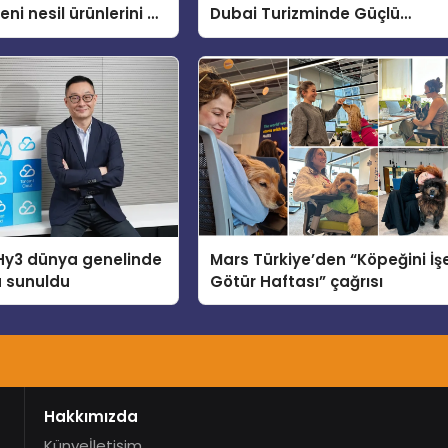
ni nesil ürünlerini ve
Dubai Turizminde Güçlü
arka vizyonunu
Operasyon Ağıyla Fark
Yaratıyor
Hy3 dünya genelinde
Mars Türkiye’den “Köpeğini İş
a sunuldu
Götür Haftası” çağrısı
Hakkımızda
Künye
İletişim