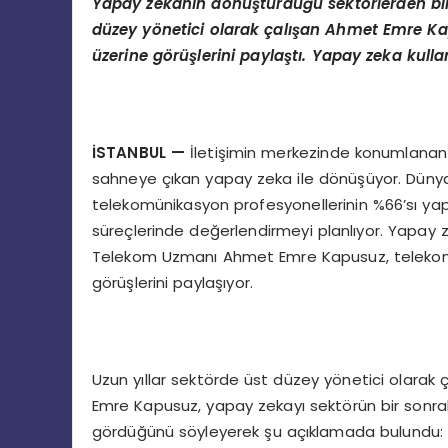
Yapay zekanı
n d
ö
nüştürdüğü sekt
ö
rlerden b
d
üzey y
ö
netici olarak çalışan Ahmet Emre Ka
üzerine g
ö
rüşlerini paylaştı. Yapay zeka kullan
İSTANBUL
—
İletişimin merkezinde konumlanan 
sahneye çıkan yapay zeka ile dönüşüyor. Düny
telekomünikasyon profesyonellerinin %66’sı yapa
süreçlerinde değerlendirmeyi planlıyor. Yapay 
Telekom Uzmanı Ahmet Emre Kapusuz, telekomü
görüşlerini paylaşıyor.
Uzun yıllar sektörde üst düzey yönetici olarak 
Emre Kapusuz, yapay zekayı sektörün bir sonraki
gördüğünü söyleyerek şu açıklamada bulundu: 