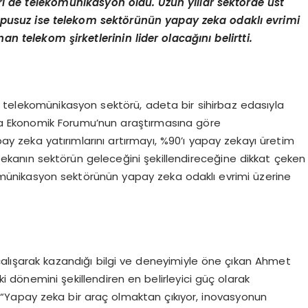
iri de telekomünikasyon oldu. Uzun yıllar sekt
ö
rde ü
st
pusuz ise telekom sekt
ö
rünün yapay zeka odaklı evrimi
an telekom şirketlerinin lider olacağını belirtti.
telekomünikasyon sektörü, adeta bir sihirbaz edasıyla
a Ekonomik Forumu’nun araştırmasına göre
y zeka yatırımlarını artırmayı, %90’ı yapay zekayı üretim
zekanın sektörün geleceğini şekillendireceğine dikkat çeken
nikasyon sektörünün yapay zeka odaklı evrimi üzerine
çalışarak kazandığı bilgi ve deneyimiyle öne çıkan Ahmet
 dönemini şekillendiren en belirleyici güç olarak
“Yapay zeka bir araç olmaktan çıkıyor, inovasyonun