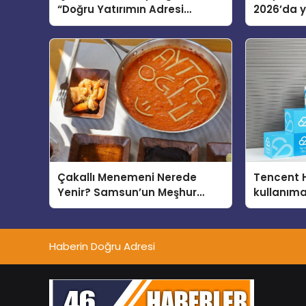
“Doğru Yatırımın Adresi
2026’da ye
Bodrum”
global m
sergiledi
Çakallı Menemeni Nerede
Tencent 
Yenir? Samsun’un Meşhur
kullanım
Lezzet Durakları
Haberin Doğru Adresi