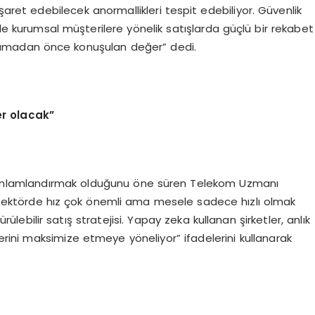
işaret edebilecek anormallikleri tespit edebiliyor. Güvenlik
kle kurumsal müşterilere yönelik satışlarda güçlü bir rekabet
atlamadan önce konuşulan değer” dedi.
er olacak”
te anlamlandırmak olduğunu öne süren Telekom Uzmanı
sektörde hız çok önemli ama mesele sadece hızlı olmak
ürülebilir satış stratejisi. Yapay zeka kullanan şirketler, anlık
ini maksimize etmeye yöneliyor” ifadelerini kullanarak