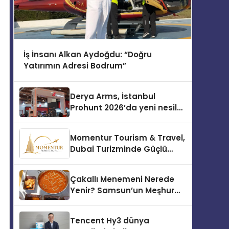
İş İnsanı Alkan Aydoğdu: “Doğru
Yatırımın Adresi Bodrum”
Derya Arms, İstanbul
Prohunt 2026’da yeni nesil
ürünlerini ve global marka
vizyonunu sergiledi
Momentur Tourism & Travel,
Dubai Turizminde Güçlü
Operasyon Ağıyla Fark
Yaratıyor
Çakallı Menemeni Nerede
Yenir? Samsun’un Meşhur
Lezzet Durakları
Tencent Hy3 dünya