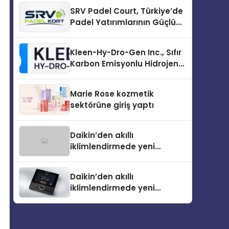
İlk Adım
SRV Padel Court, Türkiye’de
Padel Yatırımlarının Güçlü
Markası Olmayı Sürdürüyor
Kleen-Hy-Dro-Gen Inc., Sıfır
Karbon Emisyonlu Hidrojen
Isıtma Teknolojisinde ISO ve
TSSA Düzenleyici Onaylarını
Marie Rose kozmetik
Aldı
sektörüne giriş yaptı
Daikin’den akıllı
iklimlendirmede yeni
dönem: Madoka Plus
Türkiye’de
Daikin’den akıllı
iklimlendirmede yeni
dönem: Madoka Plus
Türkiye’de