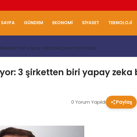
 SAYFA
GÜNDEM
EKONOMI
SIYASET
TEKNOLOJI
rketten biri yapay zeka bütçesini artıracak
r: 3 şirketten biri yapay zeka 
0 Yorum Yapıldı
Paylaş