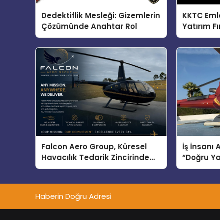
Dedektiflik Mesleği: Gizemlerin
KKTC Eml
Çözümünde Anahtar Rol
Yatırım Fı
Falcon Aero Group, Küresel
İş İnsanı
Havacılık Tedarik Zincirinde
“Doğru Ya
Türkiye’den Dünyaya Açılıyor
Bodrum”
Haberin Doğru Adresi