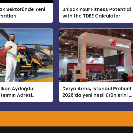
ak Sektöründe Yeni
Unlock Your Fitness Potential
rsatları
with the TDEE Calculator
 Alkan Aydoğdu:
Derya Arms, İstanbul Prohunt
tırımın Adresi
2026’da yeni nesil ürünlerini v
global marka vizyonunu
sergiledi