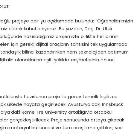
oruz”
uoğlu projeye dair şu açıklamada bulundu: “Öğrencilerimizin
imiz olarak kabul ediyoruz. Bu yüzden, Doç. Dr. Ufuk
lüğünde hazırladığımız projemizle birlikte her birinin
rmeleri için gerekli dijital araçların tahsisini tek uygulamada
vatandaşlık bilinci kazandırırken hem teknolojiden optimum
italin olanaklarına eşit şekilde erişmelerinin önünü
atkılarıyla hazırlanan proje ile görev temelli İngilizce
çok ülkede hayata geçirilecek. Avusturya’daki Innsbruck
İtalya’daki Rome Tre University ortaklığıyla ortaokul
amalar gerçekleştirilecek. Proje sonucunda ortaya çıkacak
rişim materyal bütüncesi ve tüm araştırma çıktıları, veri