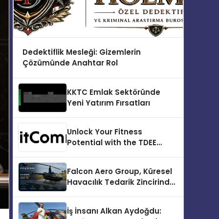
Dedektiflik Mesleği: Gizemlerin
Çözümünde Anahtar Rol
KKTC Emlak Sektöründe
Yeni Yatırım Fırsatları
Unlock Your Fitness
Potential with the TDEE
Calculator
Falcon Aero Group, Küresel
Havacılık Tedarik Zincirinde
Türkiye’den Dünyaya
Açılıyor
İş İnsanı Alkan Aydoğdu: