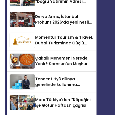
“Doğru Yatırımın Adresi
Bodrum”
Derya Arms, İstanbul
Prohunt 2026’da yeni nesil
ürünlerini ve global marka
vizyonunu sergiledi
Momentur Tourism & Travel,
Dubai Turizminde Güçlü
Operasyon Ağıyla Fark
Yaratıyor
Çakallı Menemeni Nerede
Yenir? Samsun’un Meşhur
Lezzet Durakları
Tencent Hy3 dünya
genelinde kullanıma
sunuldu
Mars Türkiye’den “Köpeğini
İşe Götür Haftası” çağrısı