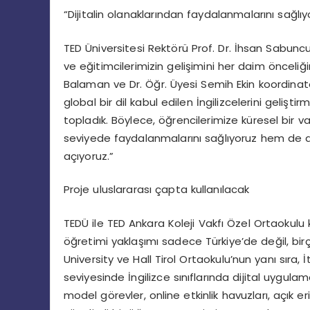
“Dijitalin olanaklarından faydalanmalarını sağlıy
TED Üniversitesi Rektörü Prof. Dr. İhsan Sabunc
ve eğitimcilerimizin gelişimini her daim önceliğ
Balaman ve Dr. Öğr. Üyesi Semih Ekin koordinatör
global bir dil kabul edilen İngilizcelerini gelişti
topladık. Böylece, öğrencilerimize küresel bir 
seviyede faydalanmalarını sağlıyoruz hem de dij
açıyoruz.”
Proje uluslararası çapta kullanılacak
TEDÜ ile TED Ankara Koleji Vakfı Özel Ortaokulu k
öğretimi yaklaşımı sadece Türkiye’de değil, bir
University ve Hall Tirol Ortaokulu’nun yanı sıra, 
seviyesinde İngilizce sınıflarında dijital uygul
model görevler, online etkinlik havuzları, açık e