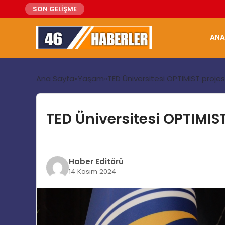
SON GELİŞME
ANA
Ana Sayfa
Yaşam
TED Üniversitesi OPTIMIST projes
TED Üniversitesi OPTIMIST
Haber Editörü
14 Kasım 2024