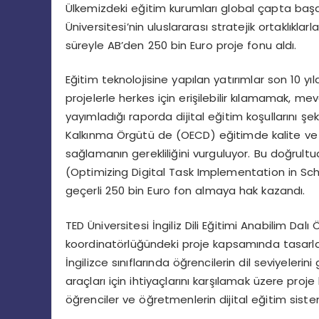
Ülkemizdeki eğitim kurumları global çapta ba
Üniversitesi’nin uluslararası stratejik ortaklıkl
süreyle AB’den 250 bin Euro proje fonu aldı.
Eğitim teknolojisine yapılan yatırımlar son 10 yıl
projelerle herkes için erişilebilir kılamamak, me
yayımladığı raporda dijital eğitim koşullarını ş
Kalkınma Örgütü de (OECD) eğitimde kalite ve eşit
sağlamanın gerekliliğini vurguluyor. Bu doğrul
(Optimizing Digital Task Implementation in Sch
geçerli 250 bin Euro fon almaya hak kazandı.
TED Üniversitesi İngiliz Dili Eğitimi Anabilim Dal
koordinatörlüğündeki proje kapsamında tasarla
İngilizce sınıflarında öğrencilerin dil seviyeler
araçları için ihtiyaçlarını karşılamak üzere pro
öğrenciler ve öğretmenlerin dijital eğitim siste