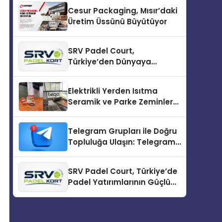
Cesur Packaging, Mısır’daki
Üretim Üssünü Büyütüyor
SRV Padel Court,
Türkiye’den Dünyaya
Uzanan Padel Kort
Üretiminde Güvenin Adresi
Elektrikli Yerden Isıtma
Seramik ve Parke Zeminler
İçin En Verimli Çözümler
Telegram Grupları ile Doğru
Topluluğa Ulaşın: Telegram
Topluluğu Kurduktan Sonra
İlk Adım
SRV Padel Court, Türkiye’de
Padel Yatırımlarının Güçlü
Markası Olmayı Sürdürüyor