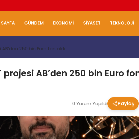
 SAYFA
GÜNDEM
EKONOMI
SIYASET
TEKNOLOJI
i AB’den 250 bin Euro fon aldı
 projesi AB’den 250 bin Euro fon
0 Yorum Yapıldı
Paylaş