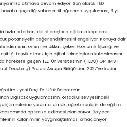
şarıya imza atmaya devam ediyor. Son olarak TED
arla hayata geçirdiği yabancı dil öğrenme uygulaması, 3 yıl
da hızla artarken, dijital araçlarla eğitimin kapsamlı
vcut potansiyelin değerlendirilmesini engelliyor. Konuya dair
ekillendirmenin önemine dikkat çeken Ekonomik İşbirliği ve
liği teşvik etmek için dijital teknolojilerin kullanılmasını
tuda harekete geçen TED Üniversitesi’nin (TEDÜ) OPTIMIST
ool Teaching) Projesi Avrupa Birliği’nden 2027’ye kadar
ı Öğretim Üyesi Doç. Dr. Ufuk Balaman’ın
nan DigiTask uygulamasının, ortaokul seviyesindeki
ini geliştirmelerine yardımcı olmak, öğretmenlerin de eğitim
je kapsamında optimize edilmesi planlanıyor. Böylece,
mlerinin kullanımının yaygınlaştırılması amaçlanıyor.