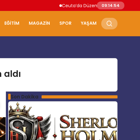
Ceuta’da Düzensiz Göçmen Akını: İspanya A
09:14:55
EĞITIM
MAGAZIN
SPOR
YAŞAM
 aldı
Son Dakika