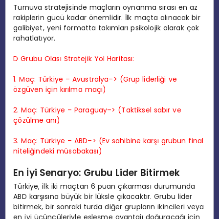
Turnuva stratejisinde maçların oynanma sırası en az
rakiplerin gücü kadar önemlidir. İlk maçta alınacak bir
galibiyet, yeni formatta takımları psikolojik olarak çok
rahatlatıyor.
D Grubu Olası Stratejik Yol Haritası:
1. Maç: Türkiye – Avustralya–> (Grup liderliği ve
özgüven için kırılma maçı)
2. Maç: Türkiye – Paraguay–> (Taktiksel sabır ve
çözülme anı)
3. Maç: Türkiye – ABD–> (Ev sahibine karşı grubun final
niteliğindeki müsabakası)
En İyi Senaryo: Grubu Lider Bitirmek
Türkiye, ilk iki maçtan 6 puan çıkarması durumunda
ABD karşısına büyük bir lüksle çıkacaktır. Grubu lider
bitirmek, bir sonraki turda diğer grupların ikincileri veya
en iyi üçüncüleriyle eşleşme avantajı doğuracağı için