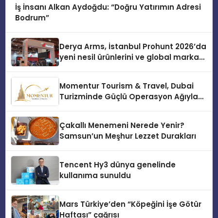
İş İnsanı Alkan Aydoğdu: “Doğru Yatırımın Adresi
Bodrum”
Derya Arms, İstanbul Prohunt 2026’da
yeni nesil ürünlerini ve global marka
vizyonunu sergiledi
Momentur Tourism & Travel, Dubai
Turizminde Güçlü Operasyon Ağıyla
Fark Yaratıyor
Çakallı Menemeni Nerede Yenir?
Samsun’un Meşhur Lezzet Durakları
Tencent Hy3 dünya genelinde
kullanıma sunuldu
Mars Türkiye’den “Köpeğini İşe Götür
Haftası” çağrısı