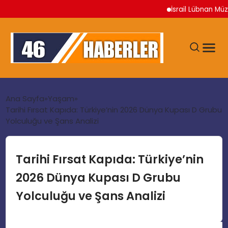
İsrail Lübnan Müzaker
ANA SAYFA
Ana Sayfa
Yaşam
Tarihi Fırsat Kapıda: Türkiye’nin 2026 Dünya Kupası D Grubu
Yolculuğu ve Şans Analizi
GÜNDEM
EKONOMI
Tarihi Fırsat Kapıda: Türkiye’nin
2026 Dünya Kupası D Grubu
SIYASET
Yolculuğu ve Şans Analizi
TEKNOLOJI