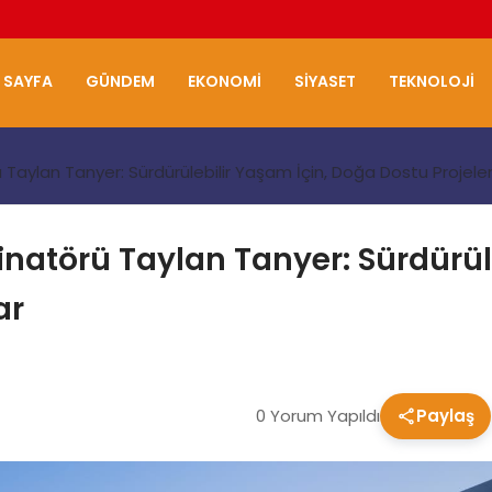
 SAYFA
GÜNDEM
EKONOMI
SIYASET
TEKNOLOJI
Taylan Tanyer: Sürdürülebilir Yaşam İçin, Doğa Dostu Projeler
natörü Taylan Tanyer: Sürdürül
ar
0 Yorum Yapıldı
Paylaş