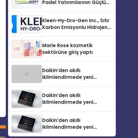
Padel Yatırımlarının Güçlü
Markası Olmayı Sürdürüyor
Kleen-Hy-Dro-Gen Inc., Sıfır
Karbon Emisyonlu Hidrojen
Isıtma Teknolojisinde ISO ve
TSSA Düzenleyici Onaylarını
Marie Rose kozmetik
Aldı
sektörüne giriş yaptı
Daikin’den akıllı
iklimlendirmede yeni
dönem: Madoka Plus
Türkiye’de
Daikin’den akıllı
iklimlendirmede yeni
dönem: Madoka Plus
Türkiye’de
Daikin’den akıllı
iklimlendirmede yeni
dönem: Madoka Plus