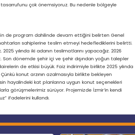
 su tasarrufunu çok önemsiyoruz. Bu nedenle bölgeyle
nin de program dahilinde devam ettiğini belirten Genel
ahtarları sahiplerine teslim etmeyi hedeflediklerini belirtti.
. 2025 yılında iki adanın teslimatlarını yapacağız. 2026
ız. Son dönemde şehir içi ve şehir dışından yoğun talepler
lerin de etkisi büyük. Faiz indirimiyle birlikte 2025 yılında
Çünkü konut arzının azalmasıyla birlikte bekleyen
esin hayalindeki kat planlarına uygun konut seçenekleri
alarla görüşmelerimiz sürüyor. Projemizde İzmir’in kendi
” ifadelerini kullandı.