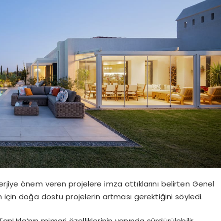
erjiye önem veren projelere imza attıklarını belirten Genel
 için doğa dostu projelerin artması gerektiğini söyledi.
rla’nın mimari özelliklerinin yanında sürdürülebilir