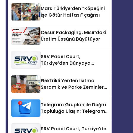
Mars Türkiye’den “Köpeğini
İşe Götür Haftası” çağrısı
Cesur Packaging, Mısır’daki
Üretim Üssünü Büyütüyor
SRV Padel Court,
Türkiye’den Dünyaya
Uzanan Padel Kort
Üretiminde Güvenin Adresi
Elektrikli Yerden Isıtma
Seramik ve Parke Zeminler
İçin En Verimli Çözümler
Telegram Grupları ile Doğru
Topluluğa Ulaşın: Telegram
Topluluğu Kurduktan Sonra
İlk Adım
SRV Padel Court, Türkiye’de