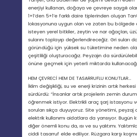
enerjiyi kullanan, doğaya ve çevreye saygılı ola
1+1’den 5+1’e farklı daire tiplerinden oluşan Ta
lokasyonuna uygun olan ve zaten bu bölgede do
isteyen yerel bitkiler, zeytin ve nar ağaçları, 
sularını toplayıp değerlendireceğiz. Gri suları
göründüğü için yüksek su tüketimine neden olan 
çeşitliliği oluşturacağız. Peyzajın da sürdürülebil
önüne geçmek için yeterli miktarda kullanacağı
HEM ÇEVRECİ HEM DE TASARRUFLU KONUTLAR…
İklim değişikliği, su ve enerji krizinin artık herk
sürdürdü: “İnsanlar artık projelerin zemin durumu
öğrenmek istiyor. Elektrikli araç şarj istasyon
soruları sıkça duyuyoruz. Site yönetimi, peyzaj 
elektrik kullanımı aidatlara da yansıyor. Bugün k
diğer önemli konu da, ısı ve su yalıtımı. Yalıt
ciddi tasarruf elde ediliyor. Rüzgara karşı koşm