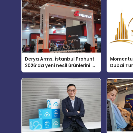
Derya Arms, İstanbul Prohunt
Momentur
2026’da yeni nesil ürünlerini ve
Dubai Tu
global marka vizyonunu
Operasyo
sergiledi
Yaratıyor