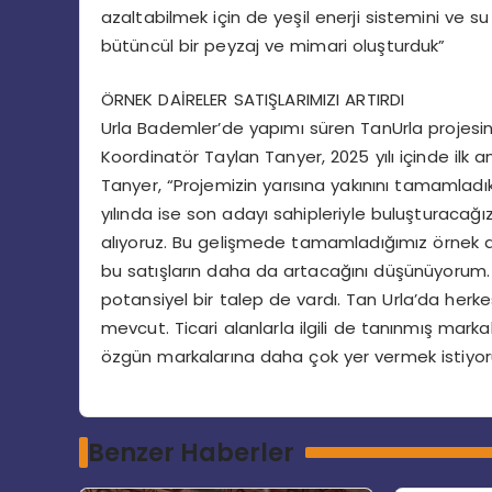
azaltabilmek için de yeşil enerji sistemini ve
bütüncül bir peyzaj ve mimari oluşturduk”
ÖRNEK DAİRELER SATIŞLARIMIZI ARTIRDI
Urla Bademler’de yapımı süren TanUrla projesi
Koordinatör Taylan Tanyer, 2025 yılı içinde ilk an
Tanyer, “Projemizin yarısına yakınını tamamladık
yılında ise son adayı sahipleriyle buluşturacağ
alıyoruz. Bu gelişmede tamamladığımız örnek daire
bu satışların daha da artacağını düşünüyorum. 
potansiyel bir talep de vardı. Tan Urla’da herk
mevcut. Ticari alanlarla ilgili de tanınmış mark
özgün markalarına daha çok yer vermek istiyoruz
Benzer Haberler