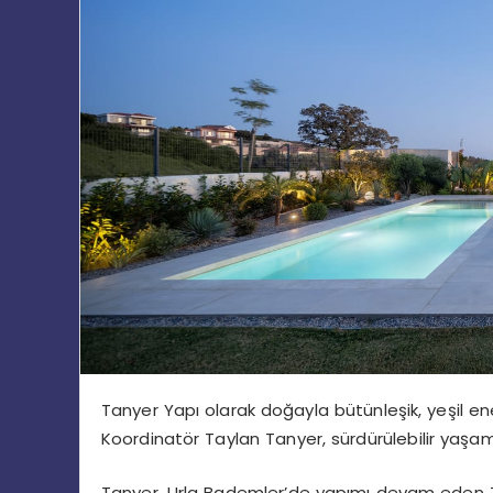
Tanyer Yapı olarak doğayla bütünleşik, yeşil en
Koordinatör Taylan Tanyer, sürdürülebilir yaşam
Tanyer, Urla Bademler’de yapımı devam eden TanU