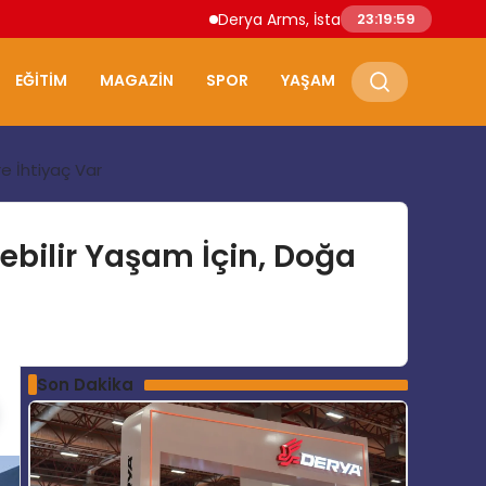
Derya Arms, İstanbul Prohunt 2026’da yeni
23:20:00
EĞITIM
MAGAZIN
SPOR
YAŞAM
e İhtiyaç Var
ebilir Yaşam İçin, Doğa
Son Dakika