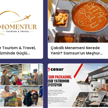
 Tourism & Travel,
Çakallı Menemeni Nerede
rizminde Güçlü
Yenir? Samsun’un Meşhur
n Ağıyla Fark
Lezzet Durakları