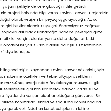
n yaşam şekliyle de öne çıkacağını dile getirdi.
nUrla projesi hakkında bilgi veren Taylan Tanyer, “Projemizin
ğal olarak yetişen bir peyzaj uygulayacağız. Az su
üzüm gibi bitkiler olacak. Suyu çok önemsiyoruz. Yağmur
 da toplayıp arıtarak kullanacağız. Sadece peyzajda güzel
bitkiler ve çim alanlar yerine daha doğal bir bitki
ir olmasını istiyoruz. Çim alanları da aşırı su tüketiminin
z” diye konuştu.
esi bilinçlendirdiğini kaydeden Taylan Tanyer sözlerini şöyle
, malzeme özellikleri ve teknik altyapı özelliklerini
u var mı? Güneş enerjisinden faydalanıyor musunuz? gibi
düzenlemeleri gibi konular merak ediliyor. Artan su ve
ira fiyatlarıyla yarışan aidatlar olduğunu görüyoruz. Bir
ımla birlikte konutlarda ısınma ve soğutma konusunda da
aya gerek yok. Aidatları konut sahiplerinin lehine