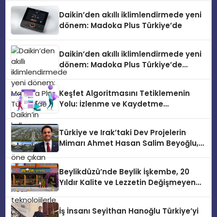
Daikin’den akıllı iklimlendirmede yeni
dönem: Madoka Plus Türkiye’de
Daikin’den akıllı iklimlendirmede yeni
dönem: Madoka Plus Türkiye’de
Daikin’in kullanıcı dostu tasarımıyla
öne çıkan Madoka ailesinin yeni nesil
Keşfet Algoritmasını Tetiklemenin
teknolojilerle donatılmış son modeli
Yolu: İzlenme ve Kaydetme
VRV kontrol ünitesi Madoka Plus
Etkileşimleri
Türkiye’de satışa sunuldu. Tam
dokunmatik ekranı, mobil uygulama
Türkiye ve Irak’taki Dev Projelerin
desteği ve akıllı sensör entegrasyonu
Mimarı Ahmet Hasan Salim Beyoğlu,
sayesinde iklimlendirme sistemlerinin
10 Milyon Metrekarelik “Al Yusuf
yönetimini daha kolay, konforlu ve
Holding Industrial City” Projesini
verimli hale getiriyor. Enerji
Beylikdüzü’nde Beylik İşkembe, 20
Hayata Geçirecek
verimliliğini artırırken modern yaşam
Yıldır Kalite ve Lezzetin Değişmeyen
alanlarında teknolojiyi estetik ile bulu
Adresi
İş İnsanı Seyithan Hanoğlu Türkiye’yi