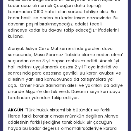
kadar ucuz olmamalı Çocuğun daha toprağı
kurumadan %100 hatalı olan sürücü tahliye oldu. Bu
kadar basit ise neden bu kadar insan cezaevinde. Bu
davanın peşini bırakmayacağız; adalet tecelli
edinceye kadar bu davayı takip edeceğiz,” ifadelerini
kullandı.
Alanya1. Asliye Ceza Mahkemesi’nde görülen dava
sonucunda, Musa Sönmez ‘taksirle ölüme neden olma’
suçundan önce 3 yıl hapse mahkum edildi. Ancak ‘iyi
hal’ indirimi uygulanarak cezası 2 yıl 11 aya indirildi ve
sonrasında para cezasına çevrildi. Bu karar, avukatı ve
ailesinin yanı sıra kamuoyunda da tartışmalara yol
açtı. Ömer Faruk Sarıhan’ın ailesi ve yakınları da adliye
önünde Akgün’e destek verdi. Davanın seyri kamuoyu
tarafından yakından takip ediliyor.
AKGÜN
“Türk hukuk sistemi bir bütündür ve farklı
illerde farklı kararlar olması mümkün değilken Alanya
adaletinin farklı işlediğine tanık olduk. Bir çocuğun
hayatı bu kadar değersiz olmamalı.”sözleriyle karara