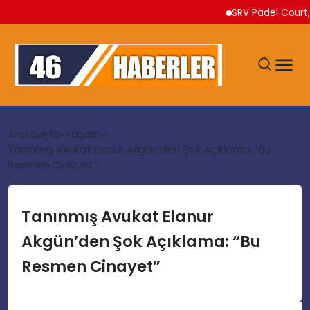
SRV Padel Court, Türki
ANA SAYFA
Ana Sayfa
Yaşam
Tanınmış Avukat Elanur Akgün’den Şok Açıklama: “Bu
Resmen Cinayet”
GÜNDEM
EKONOMI
Tanınmış Avukat Elanur
Akgün’den Şok Açıklama: “Bu
SIYASET
Resmen Cinayet”
TEKNOLOJI