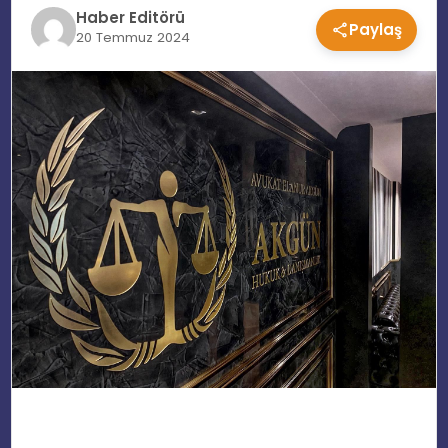
Haber Editörü
Paylaş
EĞITIM
20 Temmuz 2024
MAGAZIN
SPOR
YAŞAM