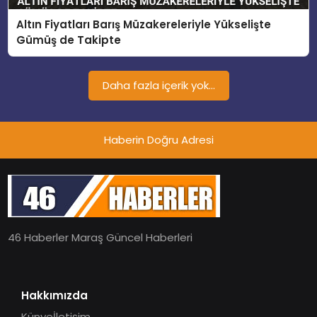
EĞITIM
Altın Fiyatları Barış Müzakereleriyle Yükselişte
Gümüş de Takipte
MAGAZIN
Daha fazla içerik yok...
SPOR
Haberin Doğru Adresi
YAŞAM
46 Haberler Maraş Güncel Haberleri
Hakkımızda
Künye
İletişim