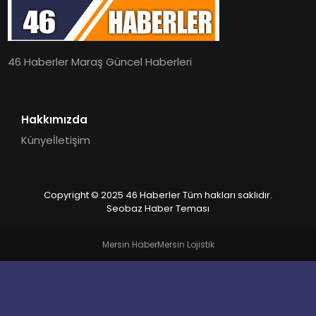
EĞITIM
46 Haberler Maraş Güncel Haberleri
MAGAZIN
SPOR
Hakkımızda
Künye
İletişim
YAŞAM
Copyright © 2025 46 Haberler Tüm hakları saklıdır.
Seobaz Haber Teması
Mersin Haber
Mersin Lojistik