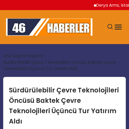
Derya Arms, İstanbul P
ANA SAYFA
Ana Sayfa
Yaşam
Sürdürülebilir Çevre Teknolojileri Öncüsü Baktek Çevre
Teknolojileri Üçüncü Tur Yatırım Aldı
GÜNDEM
EKONOMI
Sürdürülebilir Çevre Teknolojileri
Öncüsü Baktek Çevre
SIYASET
Teknolojileri Üçüncü Tur Yatırım
Aldı
TEKNOLOJI