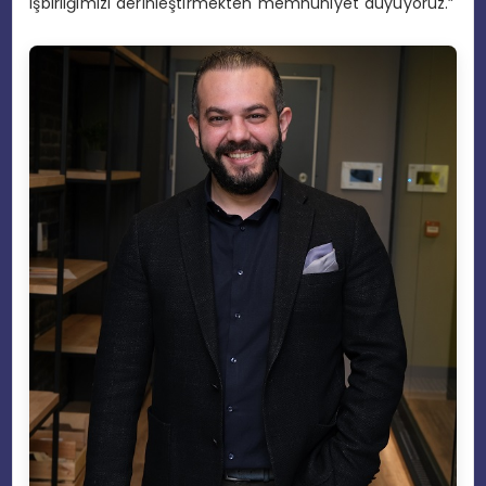
işbirliğimizi derinleştirmekten memnuniyet duyuyoruz.”