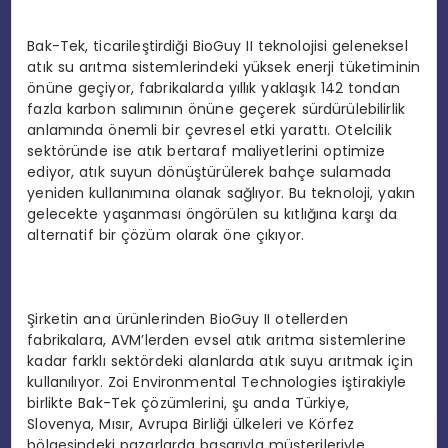
Bak-Tek, ticarileştirdiği BioGuy II teknolojisi geleneksel
atık su arıtma sistemlerindeki yüksek enerji tüketiminin
önüne geçiyor, fabrikalarda yıllık yaklaşık 142 tondan
fazla karbon salımının önüne geçerek sürdürülebilirlik
anlamında önemli bir çevresel etki yarattı. Otelcilik
sektöründe ise atık bertaraf maliyetlerini optimize
ediyor, atık suyun dönüştürülerek bahçe sulamada
yeniden kullanımına olanak sağlıyor. Bu teknoloji, yakın
gelecekte yaşanması öngörülen su kıtlığına karşı da
alternatif bir çözüm olarak öne çıkıyor.
Şirketin ana ürünlerinden BioGuy II otellerden
fabrikalara, AVM’lerden evsel atık arıtma sistemlerine
kadar farklı sektördeki alanlarda atık suyu arıtmak için
kullanılıyor. Zoi Environmental Technologies iştirakiyle
birlikte Bak-Tek çözümlerini, şu anda Türkiye,
Slovenya, Mısır, Avrupa Birliği ülkeleri ve Körfez
bölgesindeki pazarlarda başarıyla müşterileriyle