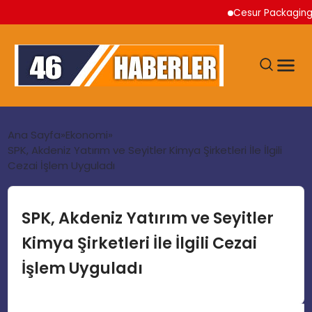
Cesur Packaging, Mısı
ANA SAYFA
Ana Sayfa
Ekonomi
SPK, Akdeniz Yatırım ve Seyitler Kimya Şirketleri İle İlgili
Cezai İşlem Uyguladı
GÜNDEM
EKONOMI
SPK, Akdeniz Yatırım ve Seyitler
Kimya Şirketleri İle İlgili Cezai
SIYASET
İşlem Uyguladı
TEKNOLOJI