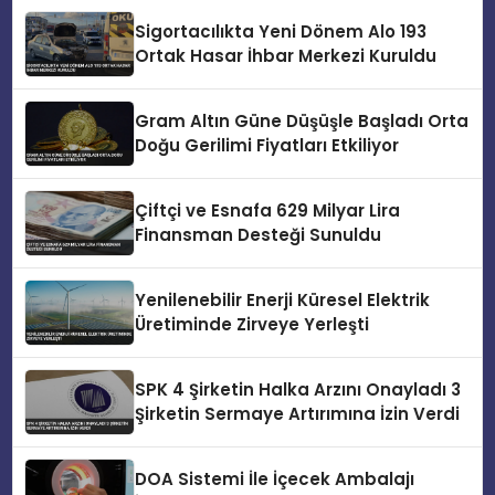
Sigortacılıkta Yeni Dönem Alo 193
Ortak Hasar İhbar Merkezi Kuruldu
Gram Altın Güne Düşüşle Başladı Orta
Doğu Gerilimi Fiyatları Etkiliyor
Çiftçi ve Esnafa 629 Milyar Lira
Finansman Desteği Sunuldu
Yenilenebilir Enerji Küresel Elektrik
Üretiminde Zirveye Yerleşti
SPK 4 Şirketin Halka Arzını Onayladı 3
Şirketin Sermaye Artırımına İzin Verdi
DOA Sistemi İle İçecek Ambalajı