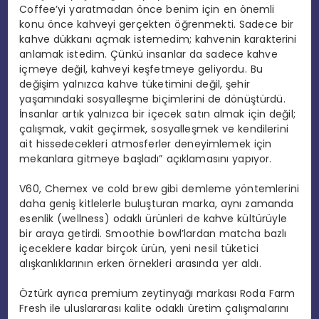
Coffee’yi yaratmadan önce benim için en önemli
konu önce kahveyi gerçekten öğrenmekti. Sadece bir
kahve dükkanı açmak istemedim; kahvenin karakterini
anlamak istedim. Çünkü insanlar da sadece kahve
içmeye değil, kahveyi keşfetmeye geliyordu. Bu
değişim yalnızca kahve tüketimini değil, şehir
yaşamındaki sosyalleşme biçimlerini de dönüştürdü.
İnsanlar artık yalnızca bir içecek satın almak için değil;
çalışmak, vakit geçirmek, sosyalleşmek ve kendilerini
ait hissedecekleri atmosferler deneyimlemek için
mekanlara gitmeye başladı” açıklamasını yapıyor.
V60, Chemex ve cold brew gibi demleme yöntemlerini
daha geniş kitlelerle buluşturan marka, aynı zamanda
esenlik (wellness) odaklı ürünleri de kahve kültürüyle
bir araya getirdi. Smoothie bowl’lardan matcha bazlı
içeceklere kadar birçok ürün, yeni nesil tüketici
alışkanlıklarının erken örnekleri arasında yer aldı.
Öztürk ayrıca premium zeytinyağı markası Roda Farm
Fresh ile uluslararası kalite odaklı üretim çalışmalarını