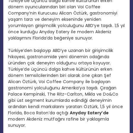
Türkiye’de üçüncü dalga kahve kültürünün erken
dönem oyuncularından biri olan Voi Coffee
Company’nin Kurucusu Alican Öztürk, gastronomiyi
yaşam tarzı ve deneyim ekseninde yeniden
yorumlayan girişimcilik yolculuğunu ABD’ye taşıdı. 1,5 yıl
önce kurduğu Anyday Eatery ile modern Akdeniz
yaklaşımını Florida’da beğeniye sunuyor.
Türkiye’den başlayıp ABD’ye uzanan bir girişimcilik
hikayesi, gastronomide yeni dönemin odağında
üründen çok deneyim olduğunu ortaya koyuyor.
Türkiye’de üçüncü dalga kahve kültürünün erken
dönem temsilcilerinden biri olarak öne çıkan Şef
Alican Öztürk, Voi Coffee Company ile başlayan
gastronomi yolculuğunu Amerika’ya taşıdı. Çırağan
Palace Kempinski, The Ritz-Carlton, Mikla ve Do&Co
gibi üst segment kurumlarda edindiği deneyimin
ardından kendi markalarını yaratan Öztürk, 1,5 yıl önce
Florida, Boca Raton’da açtığı
Anyday Eatery’de
modern Akdeniz mutfağını rafine bir yaklaşımla
sunuyor.