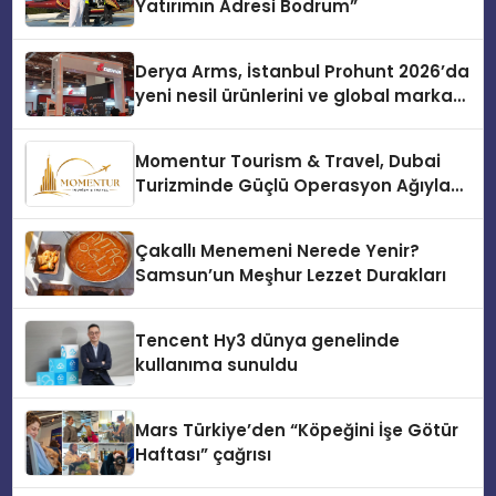
Yatırımın Adresi Bodrum”
Derya Arms, İstanbul Prohunt 2026’da
yeni nesil ürünlerini ve global marka
vizyonunu sergiledi
Momentur Tourism & Travel, Dubai
Turizminde Güçlü Operasyon Ağıyla
Fark Yaratıyor
Çakallı Menemeni Nerede Yenir?
Samsun’un Meşhur Lezzet Durakları
Tencent Hy3 dünya genelinde
kullanıma sunuldu
Mars Türkiye’den “Köpeğini İşe Götür
Haftası” çağrısı