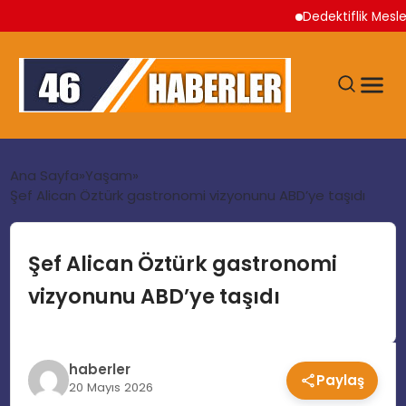
Dedektiflik Mesleği: 
ANA SAYFA
Ana Sayfa
Yaşam
Şef Alican Öztürk gastronomi vizyonunu ABD’ye taşıdı
GÜNDEM
Şef Alican Öztürk gastronomi
EKONOMI
vizyonunu ABD’ye taşıdı
SIYASET
haberler
Paylaş
TEKNOLOJI
20 Mayıs 2026