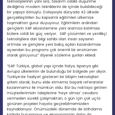
teknolojilerinin yanı sıra, tasarım odaklı düşünme
dediğimiz modern tekniklerini de içinde bulabileceği
bir yapıya dönüştü. Dolayısıyla dünyada 42 ülkede
gerçekleştirilen bu kapsamlı eğitimleri ülkemize
taşımaktan gurur duyuyoruz. Eğitimlerin ardından
gençlerin SAP ekosistemine yani aramıza katılması
bizlere ciddi bir güç veriyor. SAP çözümleri ve yenilikçi
teknolojilere dair bilgi sahibi olan insan sayısının
artması ve gençlere yeni bakış açıları kazandırması
açısından bu programı çok önemli bir enstrüman
olarak görüyoruz” diyerek sözlerine şunları ekledi:
“SAP Türkiye, global yapı içinde İtalya, İspanya gibi
Avrupa ülkelerinin de bulunduğu bir bölgede yer alıyor.
Türkiye’de faaliyet gösteren bir bilişim teknolojileri
şirketi olarak, bunu elde etmemiz başarılı referanslar
kazanmamız ile mümkün oldu. Bizi bu noktaya getiren
müşterilerimizin taleplerine ‘hayır olmaz’ cevabını
vermeden sürekli çalışmaktan, o gün için çok uçta
görünen projeleri hayata geçirebilmemizden
kaynaklanıyor. Önümüzdeki dönemde de istihdama
katkıda bulunmaya ve ekonomimizin daha da