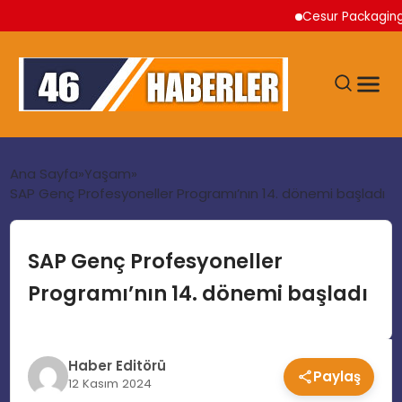
Cesur Packaging, Mısı
ANA SAYFA
Ana Sayfa
Yaşam
SAP Genç Profesyoneller Programı’nın 14. dönemi başladı
GÜNDEM
SAP Genç Profesyoneller
EKONOMI
Programı’nın 14. dönemi başladı
SIYASET
Haber Editörü
Paylaş
TEKNOLOJI
12 Kasım 2024