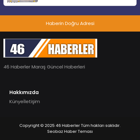
alanlarında teknolojiyi estetik ile bulu
Adresi
Haberin Doğru Adresi
46 Haberler Maraş Güncel Haberleri
Hakkımızda
Künye
İletişim
Copyright © 2025 46 Haberler Tüm hakları saklıdır.
Seobaz Haber Teması