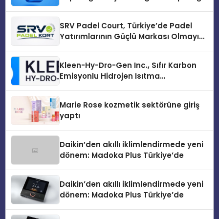
Kurduktan Sonra İlk Adım
SRV Padel Court, Türkiye’de Padel
Yatırımlarının Güçlü Markası Olmayı
Sürdürüyor
Kleen-Hy-Dro-Gen Inc., Sıfır Karbon
Emisyonlu Hidrojen Isıtma
Teknolojisinde ISO ve TSSA
Düzenleyici Onaylarını Aldı
Marie Rose kozmetik sektörüne giriş
yaptı
Daikin’den akıllı iklimlendirmede yeni
dönem: Madoka Plus Türkiye’de
Daikin’den akıllı iklimlendirmede yeni
dönem: Madoka Plus Türkiye’de