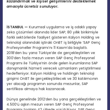
kazandırmak ve kişisel gelişimlerini desteklemek
amacıyla ücretsiz sunuluyor.
İSTANBUL —
Kurumsal uygulama ve iş odaklı yapay
zeka çözümleri alanında lider SAP; 80 yıllık birikimiyle
farklı sektörlerde faaliyet gösteren Kalyon Holding ve
teknoloji alanındaki iştiraki OnBT iş birliğiyle ‘SAP Genç
Profesyoneller Programı’nı 11 Kasım’da başlattı.
2018’den bu yana Türkiye’de de gerçekleştirilen ve
300’den fazla mezun veren SAP Genç Profesyonel
Programı ile Türkiye’nin önde gelen kurumlarına SAP
danışmanlık hizmeti verecek uzmanların yetiştirilmesi
hedefleniyor. Kalyon Holding ve holdingin teknoloji
girişimi OnBT ile gerçekleştirilecek ve 30 katılımcının
yer alacağı programın sonunda mezunlar, SAP
sertifikası almaya hak kazanacak.
Dünya genelinde 2012’den bu yana gerçekleştirilen ve
4.500’ü aşkın mezun veren SAP Genç Profesyonel
Programı toplam 42 ülkede yürütülüyor. SAP Genç