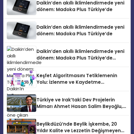
Daikin’den akıllı iklimlendirmede yeni
dönem: Madoka Plus Türkiye’de
Daikin’den akıllı iklimlendirmede yeni
dönem: Madoka Plus Türkiye’de
Daikin’den akıllı iklimlendirmede yeni
dönem: Madoka Plus Türkiye’de
Daikin’in kullanıcı dostu tasarımıyla
öne çıkan Madoka ailesinin yeni nesil
Keşfet Algoritmasını Tetiklemenin
teknolojilerle donatılmış son modeli
Yolu: İzlenme ve Kaydetme
VRV kontrol ünitesi Madoka Plus
Etkileşimleri
Türkiye’de satışa sunuldu. Tam
dokunmatik ekranı, mobil uygulama
Türkiye ve Irak’taki Dev Projelerin
desteği ve akıllı sensör entegrasyonu
Mimarı Ahmet Hasan Salim Beyoğlu,
sayesinde iklimlendirme sistemlerinin
10 Milyon Metrekarelik “Al Yusuf
yönetimini daha kolay, konforlu ve
Holding Industrial City” Projesini
verimli hale getiriyor. Enerji
Beylikdüzü’nde Beylik İşkembe, 20
Hayata Geçirecek
verimliliğini artırırken modern yaşam
Yıldır Kalite ve Lezzetin Değişmeyen