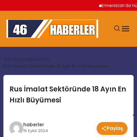
Ermenistan’da Hükümet 
ANA SAYFA
Ana Sayfa
Ekonomi
Rus İmalat Sektöründe 18 Ayın En Hızlı Büyümesi
GÜNDEM
Rus İmalat Sektöründe 18 Ayın En
EKONOMI
Hızlı Büyümesi
SIYASET
haberler
Paylaş
TEKNOLOJI
15 Eylül 2024