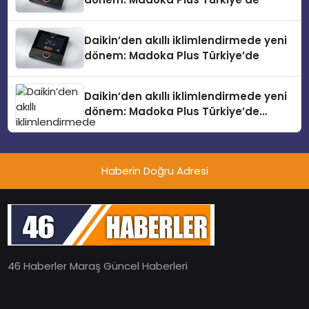
Daikin’den akıllı iklimlendirmede yeni
dönem: Madoka Plus Türkiye’de
Daikin’den akıllı iklimlendirmede yeni
dönem: Madoka Plus Türkiye’de
Daikin’in kullanıcı dostu tasarımıyla
öne çıkan Madoka ailesinin yeni nesil
teknolojilerle donatılmış son modeli
Haberin Doğru Adresi
VRV kontrol ünitesi Madoka Plus
Türkiye’de satışa sunuldu. Tam
dokunmatik ekranı, mobil uygulama
desteği ve akıllı sensör entegrasyonu
sayesinde iklimlendirme sistemlerinin
yönetimini daha kolay, konforlu ve
verimli hale getiriyor. Enerji
46 Haberler Maraş Güncel Haberleri
verimliliğini artırırken modern yaşam
alanlarında teknolojiyi estetik ile bulu