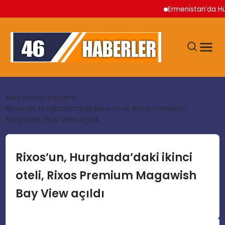
Ermenistan’da Hükümet 
ANA SAYFA
Ana Sayfa
Yaşam
Rixos’un, Hurghada’daki ikinci oteli, Rixos Premium
Magawish Bay View açıldı
GÜNDEM
EKONOMI
Rixos’un, Hurghada’daki ikinci
oteli, Rixos Premium Magawish
SIYASET
Bay View açıldı
TEKNOLOJI