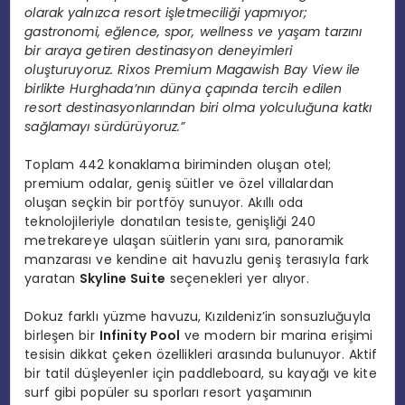
olarak yalnızca resort işletmeciliği yapmıyor;
gastronomi, eğlence, spor, wellness ve yaşam tarzını
bir araya getiren destinasyon deneyimleri
oluşturuyoruz. Rixos Premium Magawish Bay View ile
birlikte Hurghada’nın dünya çapında tercih edilen
resort destinasyonlarından biri olma yolculuğuna katkı
sağlamayı sürdürüyoruz.”
Toplam 442 konaklama biriminden oluşan otel;
premium odalar, geniş süitler ve özel villalardan
oluşan seçkin bir portföy sunuyor. Akıllı oda
teknolojileriyle donatılan tesiste, genişliği 240
metrekareye ulaşan süitlerin yanı sıra, panoramik
manzarası ve kendine ait havuzlu geniş terasıyla fark
yaratan
Skyline Suite
seçenekleri yer alıyor.
Dokuz farklı yüzme havuzu, Kızıldeniz’in sonsuzluğuyla
birleşen bir
Infinity Pool
ve modern bir marina erişimi
tesisin dikkat çeken özellikleri arasında bulunuyor. Aktif
bir tatil düşleyenler için paddleboard, su kayağı ve kite
surf gibi popüler su sporları resort yaşamının