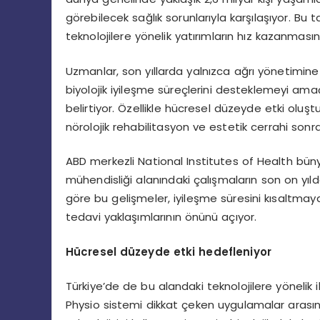
görebilecek sağlık sorunlarıyla karşılaşıyor. Bu 
teknolojilere yönelik yatırımların hız kazanması
Uzmanlar, son yıllarda yalnızca ağrı yönetimin
biyolojik iyileşme süreçlerini desteklemeyi am
belirtiyor. Özellikle hücresel düzeyde etki oluşt
nörolojik rehabilitasyon ve estetik cerrahi son
ABD merkezli National Institutes of Health bün
mühendisliği alanındaki çalışmaların son on yı
göre bu gelişmeler, iyileşme süresini kısaltmay
tedavi yaklaşımlarının önünü açıyor.
Hücresel düzeyde etki hedefleniyor
Türkiye’de de bu alandaki teknolojilere yönelik
Physio sistemi dikkat çeken uygulamalar arası