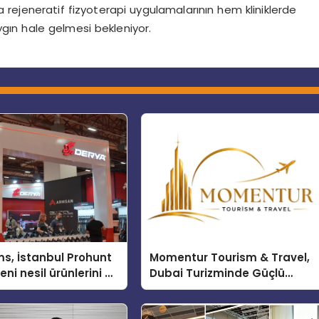
rejeneratif fizyoterapi uygulamalarının hem kliniklerde
ın hale gelmesi bekleniyor.
s, İstanbul Prohunt
Momentur Tourism & Travel,
ni nesil ürünlerini ve
Dubai Turizminde Güçlü
arka vizyonunu
Operasyon Ağıyla Fark
Yaratıyor