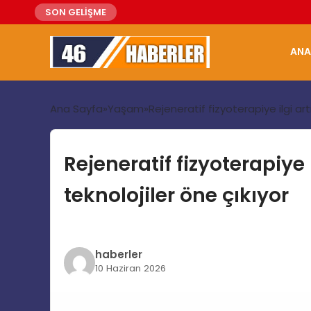
SON GELİŞME
ANA
Ana Sayfa
Yaşam
Rejeneratif fizyoterapiye ilgi ar
Rejeneratif fizyoterapiye
teknolojiler öne çıkıyor
haberler
10 Haziran 2026