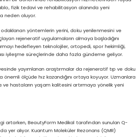
tablo, fizik tedavi ve rehabilitasyon alanında yeni
na neden oluyor.
e odaklanan yöntemlerin yerini, doku yenilenmesini ve
açlayan rejeneratif uygulamaların almaya başladığını
urmayı hedefleyen teknolojiler, ortopedi, spor hekimliği,
rası iyileşme süreçlerinde daha fazla gündeme geliyor.
yesinde yayımlanan araştırmalar da rejeneratif tıp ve doku
lda önemli ölçüde hız kazandığını ortaya koyuyor. Uzmanlara
a ve hastaların yaşam kalitesini artırmaya yönelik yeni
 ilgi artarken, BeautyForm Medikal tarafından sunulan Q-
nda yer alıyor. Kuantum Moleküler Rezonans (QMR)