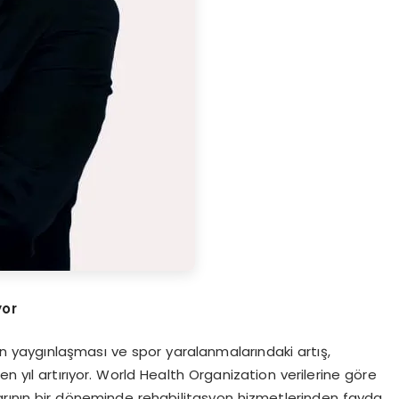
yor
n yaygınlaşması ve spor yaralanmalarındaki artış,
n yıl artırıyor. World Health Organization verilerine göre
larının bir döneminde rehabilitasyon hizmetlerinden fayda