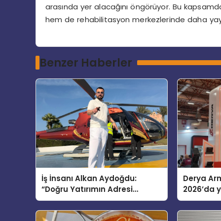
arasında yer alacağını öngörüyor. Bu kapsamda 
hem de rehabilitasyon merkezlerinde daha yayg
Benzer Haberler
İş İnsanı Alkan Aydoğdu:
Derya Arm
“Doğru Yatırımın Adresi
2026’da ye
Bodrum”
global m
sergiledi