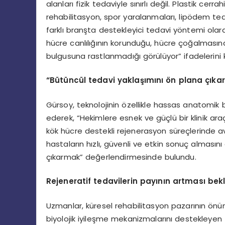
alanları fizik tedaviyle sınırlı değil. Plastik ce
rehabilitasyon, spor yaralanmaları, lipödem teda
farklı branşta destekleyici tedavi yöntemi olarak
hücre canlılığının korunduğu, hücre çoğalması
bulgusuna rastlanmadığı görülüyor” ifadelerini k
“Bütüncül tedavi yaklaşımını ön plana çıkar
Gürsoy, teknolojinin özellikle hassas anatomi
ederek, “Hekimlere esnek ve güçlü bir klinik ar
kök hücre destekli rejenerasyon süreçlerinde a
hastaların hızlı, güvenli ve etkin sonuç almasın
çıkarmak” değerlendirmesinde bulundu.
Rejeneratif tedavilerin payının artması bek
Uzmanlar, küresel rehabilitasyon pazarının önü
biyolojik iyileşme mekanizmalarını destekleyen te