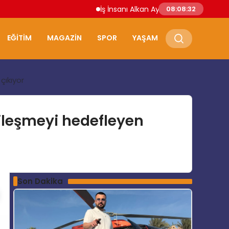
İş İnsanı Alkan Aydoğdu: “Doğru Yatırımın Ad
08:08:33
EĞITIM
MAGAZIN
SPOR
YAŞAM
çıkıyor
iyileşmeyi hedefleyen
Son Dakika