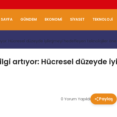
 SAYFA
GÜNDEM
EKONOMI
SIYASET
TEKNOLOJI
tıyor: Hücresel düzeyde iyileşmeyi hedefleyen teknolojiler öne 
 ilgi artıyor: Hücresel düzeyde 
0 Yorum Yapıldı
Paylaş