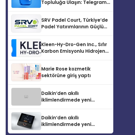
Topluluğa Ulaşın: Telegram
Topluluğu Kurduktan Sonra
İlk Adım
SRV Padel Court, Türkiye’de
Padel Yatırımlarının Güçlü
Markası Olmayı Sürdürüyor
Kleen-Hy-Dro-Gen Inc., Sıfır
Karbon Emisyonlu Hidrojen
Isıtma Teknolojisinde ISO ve
TSSA Düzenleyici Onaylarını
Marie Rose kozmetik
Aldı
sektörüne giriş yaptı
Daikin’den akıllı
iklimlendirmede yeni
dönem: Madoka Plus
Türkiye’de
Daikin’den akıllı
iklimlendirmede yeni
dönem: Madoka Plus