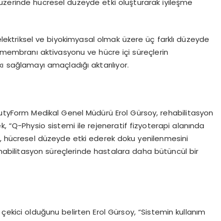
ar üzerinde hücresel düzeyde etki oluşturarak iyileşme
elektriksel ve biyokimyasal olmak üzere üç farklı düzeyde
e membranı aktivasyonu ve hücre içi süreçlerin
 sağlamayı amaçladığı aktarılıyor.
utyForm Medikal Genel Müdürü Erol Gürsoy, rehabilitasyon
, “Q-Physio sistemi ile rejeneratif fizyoterapi alanında
m, hücresel düzeyde etki ederek doku yenilenmesini
abilitasyon süreçlerinde hastalara daha bütüncül bir
 çekici olduğunu belirten Erol Gürsoy, “Sistemin kullanım