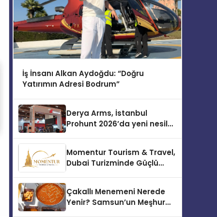
İş İnsanı Alkan Aydoğdu: “Doğru
Yatırımın Adresi Bodrum”
Derya Arms, İstanbul
Prohunt 2026’da yeni nesil
ürünlerini ve global marka
vizyonunu sergiledi
Momentur Tourism & Travel,
Dubai Turizminde Güçlü
Operasyon Ağıyla Fark
Yaratıyor
Çakallı Menemeni Nerede
Yenir? Samsun’un Meşhur
Lezzet Durakları