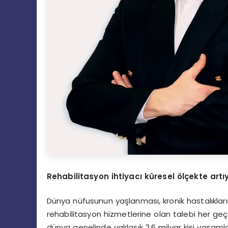
Rehabilitasyon ihtiyacı küresel ölçekte artı
Dünya nüfusunun yaşlanması, kronik hastalıkları
rehabilitasyon hizmetlerine olan talebi her geçe
dünya genelinde yaklaşık 2,6 milyar kişi yaşam