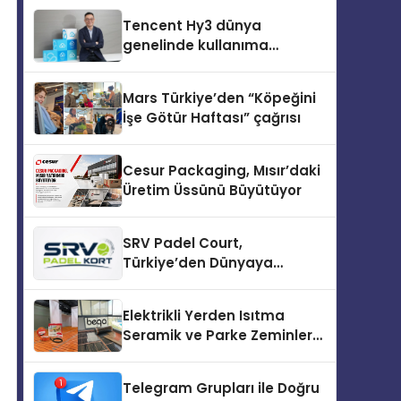
Tencent Hy3 dünya
genelinde kullanıma
sunuldu
Mars Türkiye’den “Köpeğini
İşe Götür Haftası” çağrısı
Cesur Packaging, Mısır’daki
Üretim Üssünü Büyütüyor
SRV Padel Court,
Türkiye’den Dünyaya
Uzanan Padel Kort
Üretiminde Güvenin Adresi
Elektrikli Yerden Isıtma
Seramik ve Parke Zeminler
İçin En Verimli Çözümler
Telegram Grupları ile Doğru