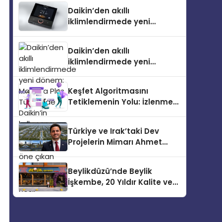
Türkiye’de
Daikin’den akıllı
iklimlendirmede yeni
dönem: Madoka Plus
Türkiye’de
Daikin’den akıllı
iklimlendirmede yeni
dönem: Madoka Plus
Türkiye’de Daikin’in kullanıcı
Keşfet Algoritmasını
dostu tasarımıyla öne çıkan
Tetiklemenin Yolu: İzlenme
Madoka ailesinin yeni nesil
ve Kaydetme Etkileşimleri
teknolojilerle donatılmış son
modeli VRV kontrol ünitesi
Türkiye ve Irak’taki Dev
Madoka Plus Türkiye’de
Projelerin Mimarı Ahmet
satışa sunuldu. Tam
Hasan Salim Beyoğlu, 10
dokunmatik ekranı, mobil
Milyon Metrekarelik “Al Yusuf
uygulama desteği ve akıllı
Beylikdüzü’nde Beylik
Holding Industrial City”
sensör entegrasyonu
İşkembe, 20 Yıldır Kalite ve
Projesini Hayata Geçirecek
sayesinde iklimlendirme
Lezzetin Değişmeyen Adresi
sistemlerinin yönetimini
daha kolay, konforlu ve