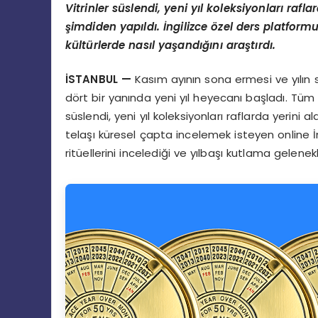
Vitrinler s
ü
slendi, yeni y
ı
l koleksiyonlar
ı
rafla
ş
imdiden yap
ı
ld
ı
.
İ
ngilizce
ö
zel ders platformu
k
ü
lt
ü
rlerde nas
ı
l ya
ş
and
ığı
n
ı
ara
ş
t
ı
rd
ı
.
İ
STANBUL
—
Kasım ayının sona ermesi ve yılın 
dört bir yanında yeni yıl heyecanı başladı. Tüm
süslendi, yeni yıl koleksiyonları raflarda yerini ald
telaşı küresel çapta incelemek isteyen online İ
ritüellerini incelediği ve yılbaşı kutlama gelenek