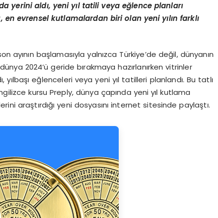
rda yerini ald
ı
, yeni y
ı
l tatili veya e
ğ
lence planlar
ı
, en evrensel kutlamalardan biri olan yeni y
ı
l
ı
n farkl
ı
son ayının başlamasıyla yalnızca Türkiye’de değil, dünyanın
 dünya 2024’ü geride bırakmaya hazırlanırken vitrinler
ı, yılbaşı eğlenceleri veya yeni yıl tatilleri planlandı. Bu tatlı
ngilizce kursu Preply, dünya çapında yeni yıl kutlama
lerini araştırdığı yeni dosyasını internet sitesinde paylaştı.