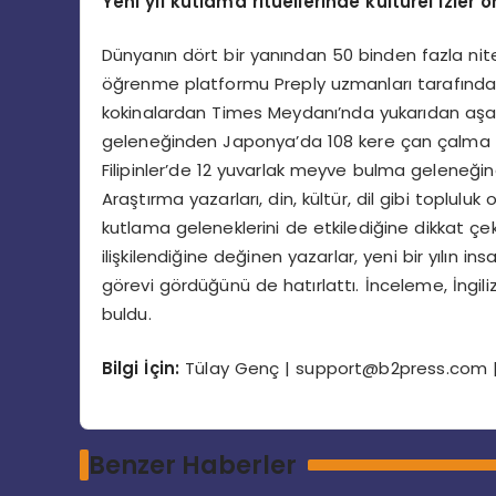
Yeni yıl kutlama ritüellerinde kültürel izler ö
Dünyanın dört bir yanından 50 binden fazla nitel
öğrenme platformu Preply uzmanları tarafından
kokinalardan Times Meydanı’nda yukarıdan aşa
geleneğinden Japonya’da 108 kere çan çalma r
Filipinler’de 12 yuvarlak meyve bulma geleneğine
Araştırma yazarları, din, kültür, dil gibi toplulu
kutlama geleneklerini de etkilediğine dikkat çekti
ilişkilendiğine değinen yazarlar, yeni bir yılın
görevi gördüğünü de hatırlattı. İnceleme, İngil
buldu.
Bilgi İç
in:
Tülay Genç |
support@b2press.com
|
Benzer Haberler