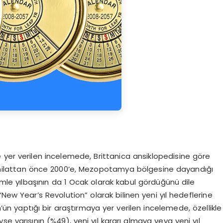
 de yer verilen incelemede, Brittanica ansiklopedisine göre
ın, milattan önce 2000’e, Mezopotamya bölgesine dayandığı
mle yılbaşının da 1 Ocak olarak kabul gördüğünü dile
New Year’s Revolution” olarak bilinen yeni yıl hedeflerine
ün yaptığı bir araştırmaya yer verilen incelemede, özellikle
e yarısının (%49), yeni yıl kararı almaya veya yeni yıl