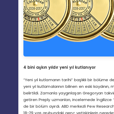
4 bini a
ş
k
ı
n y
ı
ld
ı
r yeni y
ı
l kutlan
ı
yor
“Yeni yıl kutlamanın tarihi” başlıklı bir bölüme
yeni yıl kutlamalarının bilinen en eski kaydın
belirtildi. Zamanla yaygınlaşan Gregoryan takvi
getiren Preply uzmanları, incelemede İngilizce “
de bir bölüm ayırdı. ABD merkezli Pew Research’
18-29 yaş grubundaki genç yetişkinlerin neredeys