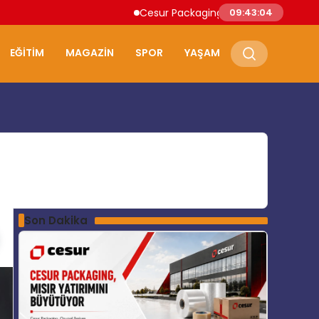
Cesur Packaging, Mısır’daki Üretim Üssünü B
09:43:05
EĞITIM
MAGAZIN
SPOR
YAŞAM
Son Dakika