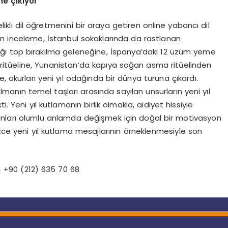
ne çıkıyor
ikli dil öğretmenini bir araya getiren online yabancı dil
 inceleme, İstanbul sokaklarında da rastlanan
ğı top bırakılma geleneğine, İspanya’daki 12 üzüm yeme
itüeline, Yunanistan’da kapıya soğan asma ritüelinden
, okurları yeni yıl odağında bir dünya turuna çıkardı.
k olmanın temel taşları arasında sayılan unsurların yeni yıl
. Yeni yıl kutlamanın birlik olmakla, aidiyet hissiyle
 insanları olumlu anlamda değişmek için doğal bir motivasyon
izce yeni yıl kutlama mesajlarının örneklenmesiyle son
 +90 (212) 635 70 68