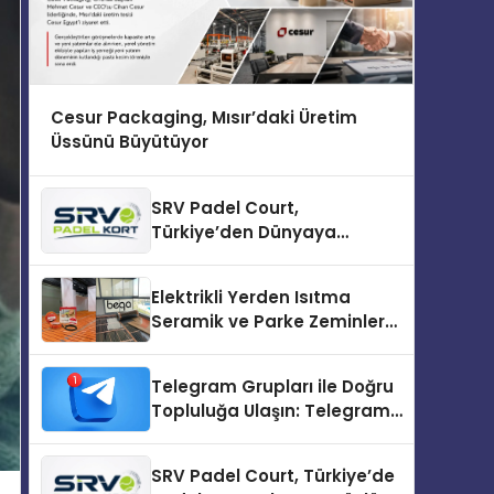
Cesur Packaging, Mısır’daki Üretim
Üssünü Büyütüyor
SRV Padel Court,
Türkiye’den Dünyaya
Uzanan Padel Kort
Üretiminde Güvenin Adresi
Elektrikli Yerden Isıtma
Seramik ve Parke Zeminler
İçin En Verimli Çözümler
Telegram Grupları ile Doğru
Topluluğa Ulaşın: Telegram
Topluluğu Kurduktan Sonra
İlk Adım
SRV Padel Court, Türkiye’de