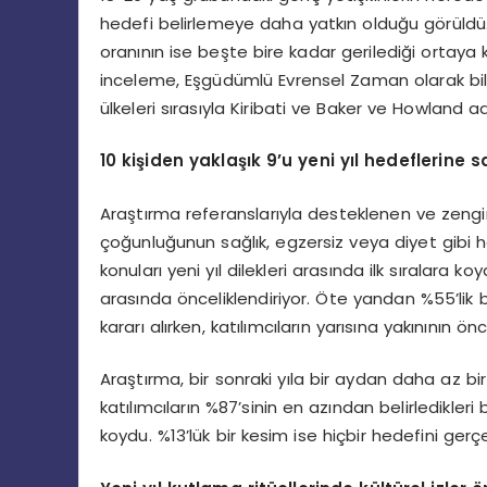
hedefi belirlemeye daha yatkın olduğu görüldü. 5
oranının ise beşte bire kadar gerilediği ortaya k
inceleme, Eşgüdümlü Evrensel Zaman olarak bili
ülkeleri sırasıyla Kiribati ve Baker ve Howland ad
10 kişiden yaklaşık 9’u yeni yıl hedeflerine s
Araştırma referanslarıyla desteklenen ve zenginl
çoğunluğunun sağlık, egzersiz veya diyet gibi hed
konuları yeni yıl dilekleri arasında ilk sıralara koya
arasında önceliklendiriyor. Öte yandan %55’lik 
kararı alırken, katılımcıların yarısına yakınının ö
Araştırma, bir sonraki yıla bir aydan daha az bir
katılımcıların %87’sinin en azından belirledikleri 
koydu. %13’lük bir kesim ise hiçbir hedefini ger