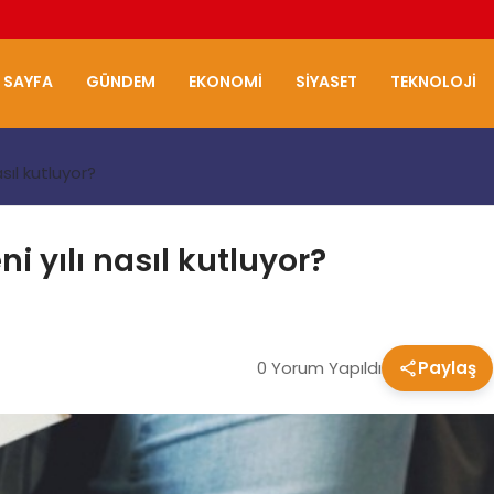
 SAYFA
GÜNDEM
EKONOMI
SIYASET
TEKNOLOJI
asıl kutluyor?
i yılı nasıl kutluyor?
0 Yorum Yapıldı
Paylaş