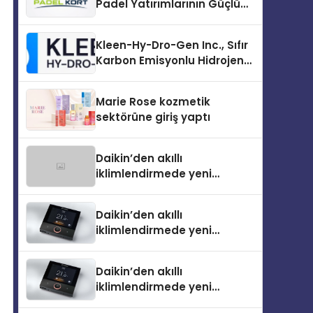
Padel Yatırımlarının Güçlü
Markası Olmayı Sürdürüyor
Kleen-Hy-Dro-Gen Inc., Sıfır
Karbon Emisyonlu Hidrojen
Isıtma Teknolojisinde ISO ve
TSSA Düzenleyici Onaylarını
Marie Rose kozmetik
Aldı
sektörüne giriş yaptı
Daikin’den akıllı
iklimlendirmede yeni
dönem: Madoka Plus
Türkiye’de
Daikin’den akıllı
iklimlendirmede yeni
dönem: Madoka Plus
Türkiye’de
Daikin’den akıllı
iklimlendirmede yeni
dönem: Madoka Plus