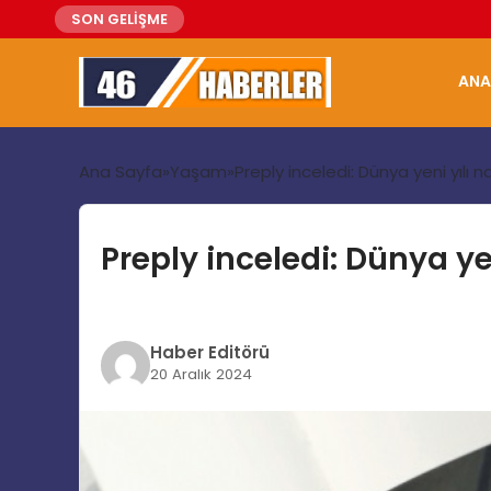
SON GELİŞME
ANA
Ana Sayfa
Yaşam
Preply inceledi: Dünya yeni yılı n
Preply inceledi: Dünya yen
Haber Editörü
20 Aralık 2024