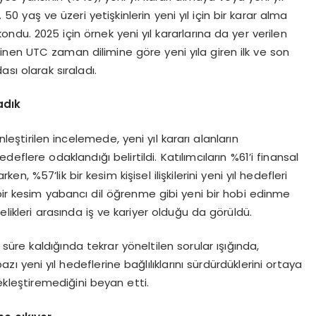
0 yaş ve üzeri yetişkinlerin yeni yıl için bir karar alma
ondu. 2025 için örnek yeni yıl kararlarına da yer verilen
nen UTC zaman dilimine göre yeni yıla giren ilk ve son
ası olarak sıraladı.
adık
eştirilen incelemede, yeni yıl kararı alanların
eflere odaklandığı belirtildi. Katılımcıların %61’i finansal
rken, %57’lik bir kesim kişisel ilişkilerini yeni yıl hedefleri
bir kesim yabancı dil öğrenme gibi yeni bir hobi edinme
ncelikleri arasında iş ve kariyer olduğu da görüldü.
 süre kaldığında tekrar yöneltilen sorular ışığında,
bazı yeni yıl hedeflerine bağlılıklarını sürdürdüklerini ortaya
çekleştiremediğini beyan etti.