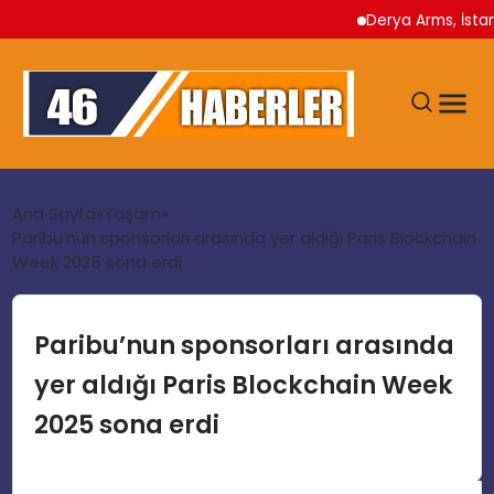
Derya Arms, İstanbul P
ANA SAYFA
Ana Sayfa
Yaşam
Paribu’nun sponsorları arasında yer aldığı Paris Blockchain
Week 2025 sona erdi
GÜNDEM
EKONOMI
Paribu’nun sponsorları arasında
yer aldığı Paris Blockchain Week
SIYASET
2025 sona erdi
TEKNOLOJI