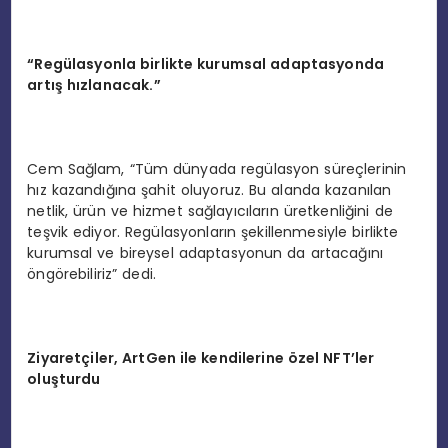
“
Reg
ülasyonla birlikte kurumsal adaptasyonda
artış hızlanacak.”
Cem Sağlam, “Tüm dünyada regülasyon süreçlerinin
hız kazandığına şahit oluyoruz. Bu alanda kazanılan
netlik, ürün ve hizmet sağlayıcıların üretkenliğini de
teşvik ediyor. Regülasyonların şekillenmesiyle birlikte
kurumsal ve bireysel adaptasyonun da artacağını
öngörebiliriz” dedi.
Ziyaretçiler, ArtGen ile kendilerine
ö
zel NFT
’
ler
oluşturdu