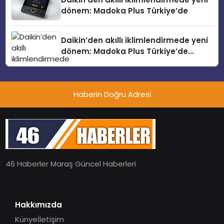
dönem: Madoka Plus Türkiye’de
Daikin’den akıllı iklimlendirmede yeni
dönem: Madoka Plus Türkiye’de
Daikin’in kullanıcı dostu tasarımıyla
öne çıkan Madoka ailesinin yeni nesil
teknolojilerle donatılmış son modeli
Haberin Doğru Adresi
VRV kontrol ünitesi Madoka Plus
Türkiye’de satışa sunuldu. Tam
dokunmatik ekranı, mobil uygulama
desteği ve akıllı sensör entegrasyonu
sayesinde iklimlendirme sistemlerinin
yönetimini daha kolay, konforlu ve
verimli hale getiriyor. Enerji
46 Haberler Maraş Güncel Haberleri
verimliliğini artırırken modern yaşam
alanlarında teknolojiyi estetik ile bulu
Hakkımızda
Künye
İletişim