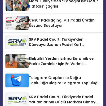
Mars Türkiye’den “Köpeğini İşe Götür
Haftası” çağrısı
Cesur Packaging, Mısır’daki Üretim
Üssünü Büyütüyor
SRV Padel Court, Türkiye’den
Dünyaya Uzanan Padel Kort
Üretiminde Güvenin Adresi
Elektrikli Yerden Isıtma Seramik ve
Parke Zeminler İçin En Verimli
Çözümler
Telegram Grupları ile Doğru
Topluluğa Ulaşın: Telegram Topluluğu
Kurduktan Sonra İlk Adım
SRV Padel Court, Türkiye’de Padel
Yatırımlarının Güçlü Markası Olmayı