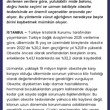
derlenen verilere göre, yutulabilir mide balonu,
doğru hasta seçimi ve uzman takibiyle obezite
tedavisinde en önemli seçenekler arasında yer
alıyor. Bu yöntemle vücut ağırlığının neredeyse beşte
birini kaybetmek mümkün oluyor.
İSTANBUL –
Türkiye İstatistik Kurumu tarafından
yayımlanan Türkiye Sağlık Araştırması 2025 verilerine
göre, ülkemizde 15 yaş ve üzerindeki bireylerde obezite
oranı 2022’de %20,2 iken geçtiğimiz yıl %21,8’e yükseldi.
Obezite öncesi olarak sınıflandırılan bireylerin oranı,
erkeklerde %43,1 kadınlarda ise %32,2 olarak kaydedildi.
Uzmanlar, yaklaşık 19 milyon kişinin obeziteyle karşı
karşıya olduğu ülkemizde sorunun yalnızca kilo fazlalığı
olarak değerlendirilmemesi gerektiğini vurguluyor.
Obezite; diyabetten kalp-damar hastalıklarına,
hormonal bozukluklardan yaşam kalitesinde düşüşe
kadar çok sayıda sağlık sorunuyla ilişkilendiriliyor. Bu
yüzden obezite tedavisinde yalnızca kilo kaybına değil,
kilonun uzun dönemde korunmasına odaklanılması
gerektiği vurgulanıyor. Çünkü araştırmalar, kilo veren