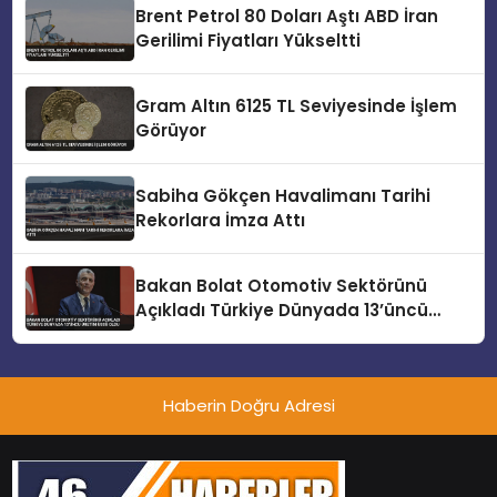
Brent Petrol 80 Doları Aştı ABD İran
Gerilimi Fiyatları Yükseltti
Gram Altın 6125 TL Seviyesinde İşlem
Görüyor
Sabiha Gökçen Havalimanı Tarihi
Rekorlara İmza Attı
Bakan Bolat Otomotiv Sektörünü
Açıkladı Türkiye Dünyada 13’üncü
Üretim Üssü Oldu
Haberin Doğru Adresi