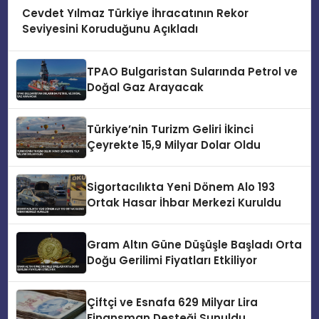
Cevdet Yılmaz Türkiye İhracatının Rekor
Seviyesini Koruduğunu Açıkladı
TPAO Bulgaristan Sularında Petrol ve
Doğal Gaz Arayacak
Türkiye’nin Turizm Geliri İkinci
Çeyrekte 15,9 Milyar Dolar Oldu
Sigortacılıkta Yeni Dönem Alo 193
Ortak Hasar İhbar Merkezi Kuruldu
Gram Altın Güne Düşüşle Başladı Orta
Doğu Gerilimi Fiyatları Etkiliyor
Çiftçi ve Esnafa 629 Milyar Lira
Finansman Desteği Sunuldu