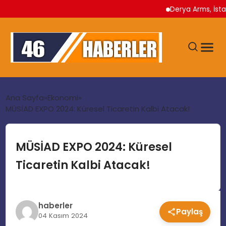
Derya Arms, İstanbul P
ANA SAYFA
Ana Sayfa
Ekonomi
MÜSİAD EXPO 2024: Küresel Ticaretin Kalbi Atacak!
GÜNDEM
MÜSİAD EXPO 2024: Küresel
EKONOMI
Ticaretin Kalbi Atacak!
SIYASET
haberler
Paylaş
TEKNOLOJI
04 Kasım 2024