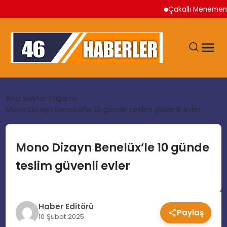
Çakallı Menemeni Nere
ANA SAYFA
Ana Sayfa
Yaşam
Mono Dizayn Benelüx’le 10 günde teslim güvenli evler
GÜNDEM
Mono Dizayn Benelüx’le 10 günde
EKONOMI
teslim güvenli evler
SIYASET
Haber Editörü
Paylaş
TEKNOLOJI
10 Şubat 2025