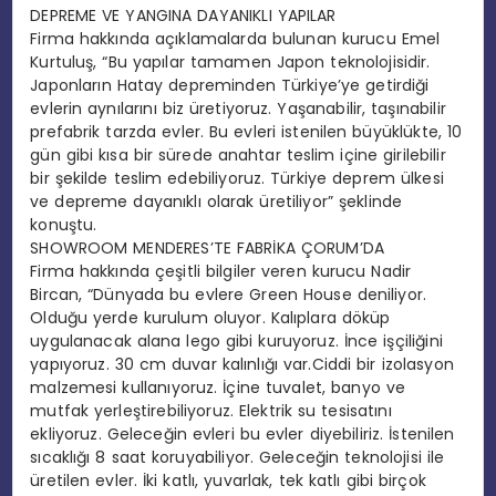
DEPREME VE YANGINA DAYANIKLI YAPILAR
Firma hakkında açıklamalarda bulunan kurucu Emel
Kurtuluş, “Bu yapılar tamamen Japon teknolojisidir.
Japonların Hatay depreminden Türkiye’ye getirdiği
evlerin aynılarını biz üretiyoruz. Yaşanabilir, taşınabilir
prefabrik tarzda evler. Bu evleri istenilen büyüklükte, 10
gün gibi kısa bir sürede anahtar teslim içine girilebilir
bir şekilde teslim edebiliyoruz. Türkiye deprem ülkesi
ve depreme dayanıklı olarak üretiliyor” şeklinde
konuştu.
SHOWROOM MENDERES’TE FABRİKA ÇORUM’DA
Firma hakkında çeşitli bilgiler veren kurucu Nadir
Bircan, “Dünyada bu evlere Green House deniliyor.
Olduğu yerde kurulum oluyor. Kalıplara döküp
uygulanacak alana lego gibi kuruyoruz. İnce işçiliğini
yapıyoruz. 30 cm duvar kalınlığı var.Ciddi bir izolasyon
malzemesi kullanıyoruz. İçine tuvalet, banyo ve
mutfak yerleştirebiliyoruz. Elektrik su tesisatını
ekliyoruz. Geleceğin evleri bu evler diyebiliriz. İstenilen
sıcaklığı 8 saat koruyabiliyor. Geleceğin teknolojisi ile
üretilen evler. İki katlı, yuvarlak, tek katlı gibi birçok