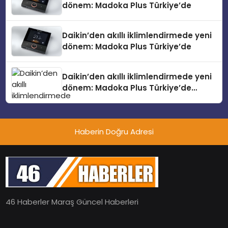
dönem: Madoka Plus Türkiye’de
Daikin’den akıllı iklimlendirmede yeni
dönem: Madoka Plus Türkiye’de
Daikin’den akıllı iklimlendirmede yeni
dönem: Madoka Plus Türkiye’de
Daikin’in kullanıcı dostu tasarımıyla
öne çıkan Madoka ailesinin yeni nesil
teknolojilerle donatılmış son modeli
Haberin Doğru Adresi
VRV kontrol ünitesi Madoka Plus
Türkiye’de satışa sunuldu. Tam
dokunmatik ekranı, mobil uygulama
desteği ve akıllı sensör entegrasyonu
sayesinde iklimlendirme sistemlerinin
yönetimini daha kolay, konforlu ve
verimli hale getiriyor. Enerji
46 Haberler Maraş Güncel Haberleri
verimliliğini artırırken modern yaşam
alanlarında teknolojiyi estetik ile bulu