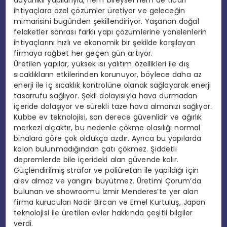
dayanıklı yapılarıyla, hem bireysel hem de ticari
ihtiyaçlara özel çözümler üretiyor ve geleceğin
mimarisini bugünden şekillendiriyor. Yaşanan doğal
felaketler sonrası farklı yapı çözümlerine yönelenlerin
ihtiyaçlarını hızlı ve ekonomik bir şekilde karşılayan
firmaya rağbet her geçen gün artıyor.
Üretilen yapılar, yüksek ısı yalıtım özellikleri ile dış
sıcaklıkların etkilerinden korunuyor, böylece daha az
enerji ile iç sıcaklık kontrolüne olanak sağlayarak enerji
tasarrufu sağlıyor. Şekli dolayısıyla hava durmadan
içeride dolaşıyor ve sürekli taze hava almanızı sağlıyor.
Kubbe ev teknolojisi, son derece güvenlidir ve ağırlık
merkezi alçaktır, bu nedenle çökme olasılığı normal
binalara göre çok oldukça azdır. Ayrıca bu yapılarda
kolon bulunmadığından çatı çökmez. Şiddetli
depremlerde bile içerideki alan güvende kalır.
Güçlendirilmiş strafor ve poliüretan ile yapıldığı için
alev almaz ve yangını büyütmez. Üretimi Çorum’da
bulunan ve showroomu İzmir Menderes’te yer alan
firma kurucuları Nadir Bircan ve Emel Kurtuluş, Japon
teknolojisi ile üretilen evler hakkında çeşitli bilgiler
verdi.