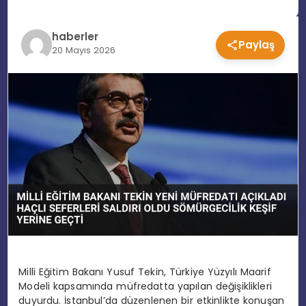
EĞITIM
haberler
Paylaş
20 Mayıs 2026
MAGAZIN
SPOR
YAŞAM
Milli Eğitim Bakanı Yusuf Tekin, Türkiye Yüzyılı Maarif
Modeli kapsamında müfredatta yapılan değişiklikleri
duyurdu. İstanbul’da düzenlenen bir etkinlikte konuşan