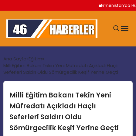
Ermenistan’da Hükümet 
ANA SAYFA
Ana Sayfa
Eğitim
Milli Eğitim Bakanı Tekin Yeni Müfredatı Açıkladı Haçlı
Seferleri Saldırı Oldu Sömürgecilik Keşif Yerine Geçti
GÜNDEM
EKONOMI
Milli Eğitim Bakanı Tekin Yeni
Müfredatı Açıkladı Haçlı
SIYASET
Seferleri Saldırı Oldu
Sömürgecilik Keşif Yerine Geçti
TEKNOLOJI