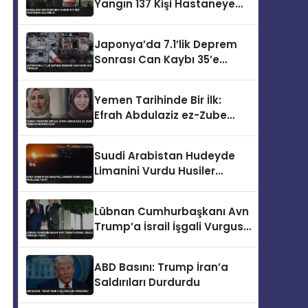
Yangın 137 Kişi Hastaneye
Kaldırıldı
Japonya’da 7.1’lik Deprem
Sonrası Can Kaybı 35’e
Yükseldi
Yemen Tarihinde Bir İlk:
Efrah Abdulaziz ez-Zube
Dışişleri Bakanı Oldu
Suudi Arabistan Hudeyde
Limanini Vurdu Husiler
Misilleme Yapti
Lübnan Cumhurbaşkanı Avn
Trump’a İsrail İşgali Vurgusu
Yaptı
ABD Basını: Trump İran’a
Saldırıları Durdurdu