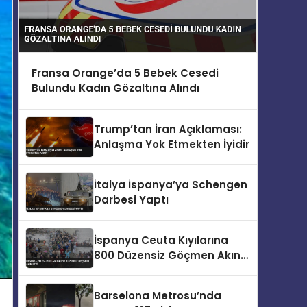
Fransa Orange’da 5 Bebek Cesedi
Bulundu Kadın Gözaltına Alındı
Trump’tan İran Açıklaması:
Anlaşma Yok Etmekten İyidir
İtalya İspanya’ya Schengen
Darbesi Yaptı
İspanya Ceuta Kıyılarına
800 Düzensiz Göçmen Akın
Etti
Barselona Metrosu’nda