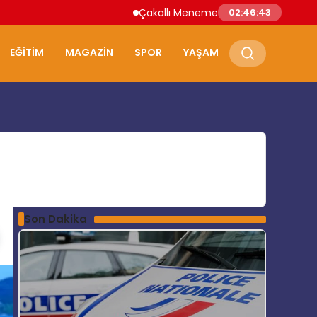
Çakallı Menemeni Nerede Yenir? Samsun’u
02:46:44
EĞITIM
MAGAZIN
SPOR
YAŞAM
Son Dakika