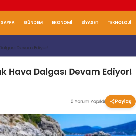
 SAYFA
GÜNDEM
EKONOMI
SIYASET
TEKNOLOJI
 Dalgası Devam Ediyor!
cak Hava Dalgası Devam Ediyor!
0 Yorum Yapıldı
Paylaş