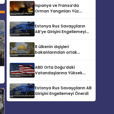
İspanya ve Fransa’da
Orman Yangınları Yüz
Binlerce Kişiyi Tahliye Etti
Estonya Rus Savaşçıların
AB’ye Girişini Engellemeyi
Önerdi
8 ülkenin dışişleri
bakanlarından ortak
Mescid-i Aksa açıklaması
ABD Orta Doğu’daki
Vatandaşlarına Yüksek
Seyahat Uyarısı Yaptı
Estonya Rus Savaşçıların AB
Girişini Engellemeyi Önerdi