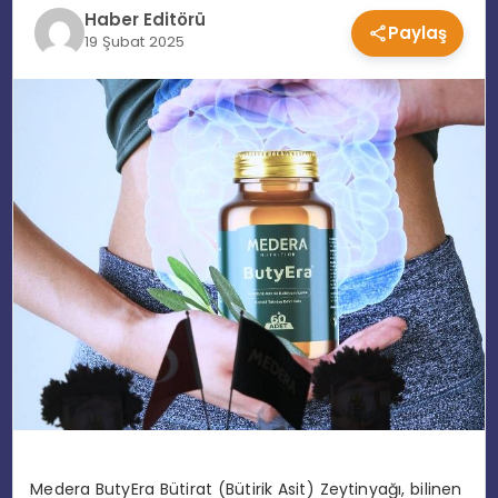
Haber Editörü
Paylaş
EĞITIM
19 Şubat 2025
MAGAZIN
SPOR
YAŞAM
Medera ButyEra Bütirat (Bütirik Asit) Zeytinyağı, bilinen