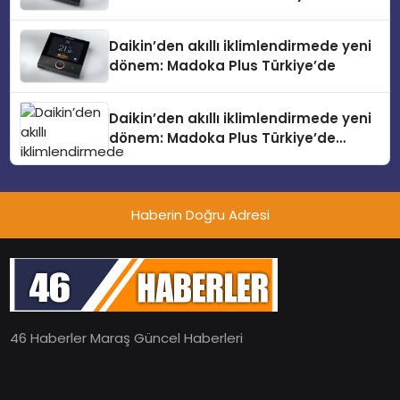
Daikin’den akıllı iklimlendirmede yeni
dönem: Madoka Plus Türkiye’de
Daikin’den akıllı iklimlendirmede yeni
dönem: Madoka Plus Türkiye’de
Daikin’in kullanıcı dostu tasarımıyla
öne çıkan Madoka ailesinin yeni nesil
teknolojilerle donatılmış son modeli
Haberin Doğru Adresi
VRV kontrol ünitesi Madoka Plus
Türkiye’de satışa sunuldu. Tam
dokunmatik ekranı, mobil uygulama
desteği ve akıllı sensör entegrasyonu
sayesinde iklimlendirme sistemlerinin
yönetimini daha kolay, konforlu ve
verimli hale getiriyor. Enerji
46 Haberler Maraş Güncel Haberleri
verimliliğini artırırken modern yaşam
alanlarında teknolojiyi estetik ile bulu