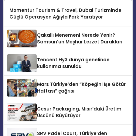
Momentur Tourism & Travel, Dubai Turizminde
Güçlü Operasyon Ağıyla Fark Yaratıyor
Çakallı Menemeni Nerede Yenir?
Samsun’un Meşhur Lezzet Durakları
Tencent Hy3 dünya genelinde
kullanıma sunuldu
Mars Türkiye’den “Köpeğini İşe Götür
Haftası” çağrısı
Cesur Packaging, Mısır’daki Üretim
Üssünü Büyütüyor
SRV Padel Court, Türkiye’den