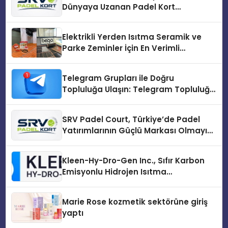
Dünyaya Uzanan Padel Kort
Üretiminde Güvenin Adresi
Elektrikli Yerden Isıtma Seramik ve
Parke Zeminler İçin En Verimli
Çözümler
Telegram Grupları ile Doğru
Topluluğa Ulaşın: Telegram Topluluğu
Kurduktan Sonra İlk Adım
SRV Padel Court, Türkiye’de Padel
Yatırımlarının Güçlü Markası Olmayı
Sürdürüyor
Kleen-Hy-Dro-Gen Inc., Sıfır Karbon
Emisyonlu Hidrojen Isıtma
Teknolojisinde ISO ve TSSA
Düzenleyici Onaylarını Aldı
Marie Rose kozmetik sektörüne giriş
yaptı