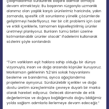
çalışmalarımızı sürdürerek başarılı adımlar atmaya
devam etmekteyiz. Bu başarının rüzgarıyla uzmanlık
alanımız olan yaşlılık karşıtı ürünlerimiz haricinde, yakın
zamanda, spesifik cilt sorunlarına yönelik çözümlerde
geliştirmeyi hedefliyoruz. Her bir cilt problemi için özel
ve etkili içeriklerle, tamamen kişiselleştirilmiş ürünler
üretmeyi planlıyoruz. Bunların tümü birbiri üzerine
katmanlanabilir ürünler olacak” ifadelerini kullanarak
sözlerini şöyle sonlandırdı:
“Tüm varlıkların eşit haklara sahip olduğu bir dünya
vizyonuyla, insan ve doğa arasında köprüler kuruyoruz.
Markamızın gelirlerinin %2’sini sokak hayvanlarını
besleme ve barındırma, ayrıca ağaçlandırma
projelerine ayırıyoruz. Sürdürülebilir içerikler ve doğa
dostu üretim süreçlerimizle çevreye duyarlı bir marka
olarak hareket ediyoruz. Gelecek dönemde de etik
değerlerimize ve doğaya bağlılığımızla doğru bildiğimiz
yolda sağlam adımlarla ilerlemeye devam edeceğiz.”