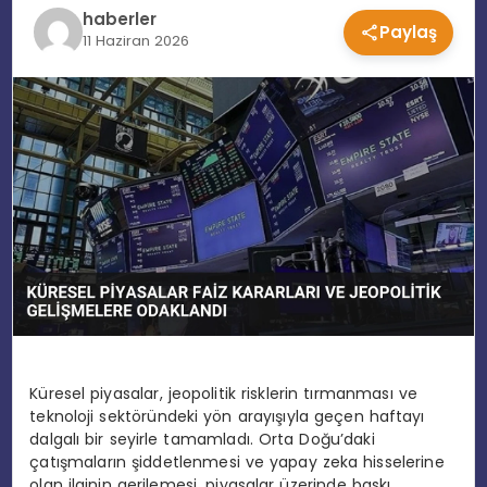
haberler
Paylaş
EĞITIM
11 Haziran 2026
MAGAZIN
SPOR
YAŞAM
Küresel piyasalar, jeopolitik risklerin tırmanması ve
teknoloji sektöründeki yön arayışıyla geçen haftayı
dalgalı bir seyirle tamamladı. Orta Doğu’daki
çatışmaların şiddetlenmesi ve yapay zeka hisselerine
olan ilginin gerilemesi, piyasalar üzerinde baskı