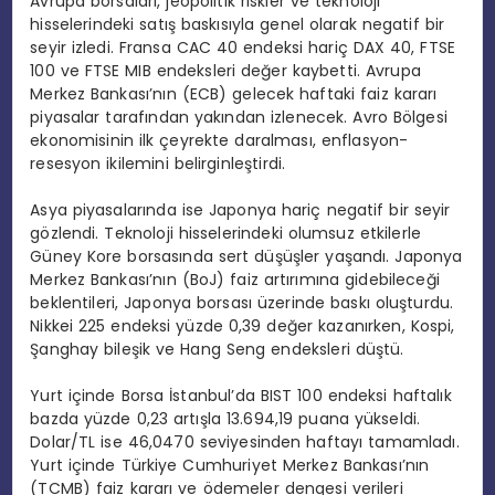
Avrupa borsaları, jeopolitik riskler ve teknoloji
hisselerindeki satış baskısıyla genel olarak negatif bir
seyir izledi. Fransa CAC 40 endeksi hariç DAX 40, FTSE
100 ve FTSE MIB endeksleri değer kaybetti. Avrupa
Merkez Bankası’nın (ECB) gelecek haftaki faiz kararı
piyasalar tarafından yakından izlenecek. Avro Bölgesi
ekonomisinin ilk çeyrekte daralması, enflasyon-
resesyon ikilemini belirginleştirdi.
Asya piyasalarında ise Japonya hariç negatif bir seyir
gözlendi. Teknoloji hisselerindeki olumsuz etkilerle
Güney Kore borsasında sert düşüşler yaşandı. Japonya
Merkez Bankası’nın (BoJ) faiz artırımına gidebileceği
beklentileri, Japonya borsası üzerinde baskı oluşturdu.
Nikkei 225 endeksi yüzde 0,39 değer kazanırken, Kospi,
Şanghay bileşik ve Hang Seng endeksleri düştü.
Yurt içinde Borsa İstanbul’da BIST 100 endeksi haftalık
bazda yüzde 0,23 artışla 13.694,19 puana yükseldi.
Dolar/TL ise 46,0470 seviyesinden haftayı tamamladı.
Yurt içinde Türkiye Cumhuriyet Merkez Bankası’nın
(TCMB) faiz kararı ve ödemeler dengesi verileri