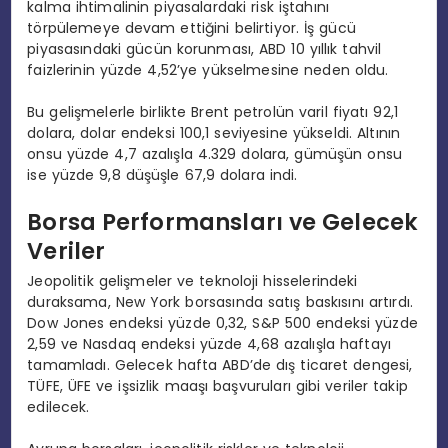
kalma ihtimalinin piyasalardaki risk iştahını
törpülemeye devam ettiğini belirtiyor. İş gücü
piyasasındaki gücün korunması, ABD 10 yıllık tahvil
faizlerinin yüzde 4,52’ye yükselmesine neden oldu.
Bu gelişmelerle birlikte Brent petrolün varil fiyatı 92,1
dolara, dolar endeksi 100,1 seviyesine yükseldi. Altının
onsu yüzde 4,7 azalışla 4.329 dolara, gümüşün onsu
ise yüzde 9,8 düşüşle 67,9 dolara indi.
Borsa Performansları ve Gelecek
Veriler
Jeopolitik gelişmeler ve teknoloji hisselerindeki
duraksama, New York borsasında satış baskısını artırdı.
Dow Jones endeksi yüzde 0,32, S&P 500 endeksi yüzde
2,59 ve Nasdaq endeksi yüzde 4,68 azalışla haftayı
tamamladı. Gelecek hafta ABD’de dış ticaret dengesi,
TÜFE, ÜFE ve işsizlik maaşı başvuruları gibi veriler takip
edilecek.