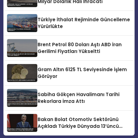
Milyar Dolarlık Halı İhracatı
Türkiye İthalat Rejiminde Güncelleme
Yürürlükte
Brent Petrol 80 Doları Aştı ABD İran
Gerilimi Fiyatları Yükseltti
Gram Altın 6125 TL Seviyesinde İşlem
Görüyor
Sabiha Gökçen Havalimanı Tarihi
Rekorlara İmza Attı
Bakan Bolat Otomotiv Sektörünü
Açıkladı Türkiye Dünyada 13’üncü
Üretim Üssü Oldu