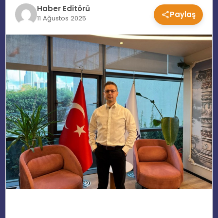
Haber Editörü
Paylaş
EĞITIM
11 Ağustos 2025
MAGAZIN
SPOR
YAŞAM