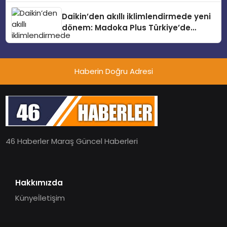
Daikin’den akıllı iklimlendirmede yeni
dönem: Madoka Plus Türkiye’de
Daikin’in kullanıcı dostu tasarımıyla
öne çıkan Madoka ailesinin yeni nesil
teknolojilerle donatılmış son modeli
Haberin Doğru Adresi
VRV kontrol ünitesi Madoka Plus
Türkiye’de satışa sunuldu. Tam
dokunmatik ekranı, mobil uygulama
desteği ve akıllı sensör entegrasyonu
sayesinde iklimlendirme sistemlerinin
yönetimini daha kolay, konforlu ve
verimli hale getiriyor. Enerji
46 Haberler Maraş Güncel Haberleri
verimliliğini artırırken modern yaşam
alanlarında teknolojiyi estetik ile bulu
Hakkımızda
Künye
İletişim