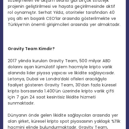
sözleşmeleri ve akşam seansı gibi birçok stratejik
projenin geliştirilmesi ve hayata geçirilmesinde aktif
rol oynamıştır. Serhat Yıldız, otoriteler tarafından 40
yaş altı en başarılı CEO’lar arasında gösterilmekte ve
Türkiye’nin önemli girişimcileri arasında yer almaktadır.
Gravity Team Kimdir?
2017 yılında kurulan Gravity Team, 500 milyar ABD
dolarını aşan kümülatif işlem hacmiyle kripto varlık
alanında lider piyasa yapıcısı ve likidite sağlayıcısıdır.
Letonya, Dubai ve Londra’daki ofisleri aracılığıyla
faaliyet gösteren Gravity Team, 30’dan fazla küresel
kripto borsasında 1.400’ün üzerinde kripto varlık çifti
için 7 gün 24 saat kesintisiz likidite hizmeti
sunmaktadır.
Dünyanın önde gelen likidite sağlayıcıları arasında yer
alan şirket, küresel kripto spot piyasasının yaklaşık %1’lik
hacmini elinde bulundurmaktadır. Gravity Team,