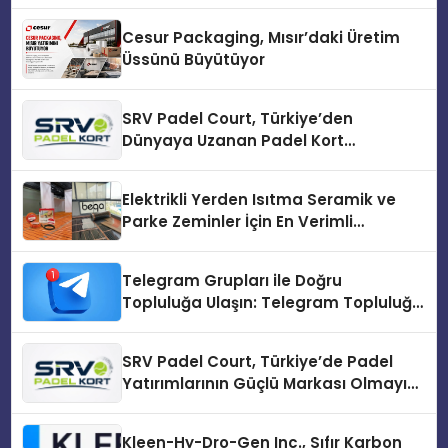
Cesur Packaging, Mısır’daki Üretim
Üssünü Büyütüyor
SRV Padel Court, Türkiye’den
Dünyaya Uzanan Padel Kort
Üretiminde Güvenin Adresi
Elektrikli Yerden Isıtma Seramik ve
Parke Zeminler İçin En Verimli
Çözümler
Telegram Grupları ile Doğru
Topluluğa Ulaşın: Telegram Topluluğu
Kurduktan Sonra İlk Adım
SRV Padel Court, Türkiye’de Padel
Yatırımlarının Güçlü Markası Olmayı
Sürdürüyor
Kleen-Hy-Dro-Gen Inc., Sıfır Karbon