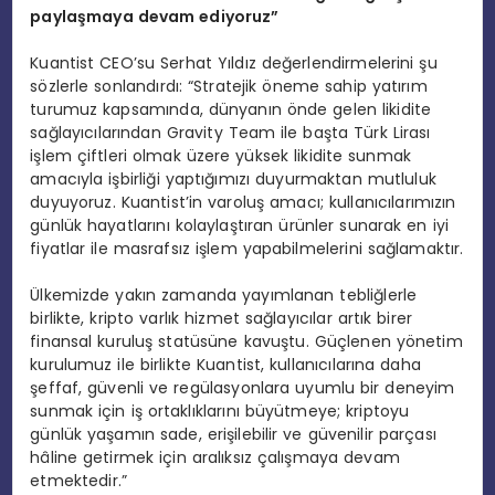
paylaşmaya devam ediyoruz”
Kuantist CEO’su Serhat Yıldız değerlendirmelerini şu
sözlerle sonlandırdı: “Stratejik öneme sahip yatırım
turumuz kapsamında, dünyanın önde gelen likidite
sağlayıcılarından Gravity Team ile başta Türk Lirası
işlem çiftleri olmak üzere yüksek likidite sunmak
amacıyla işbirliği yaptığımızı duyurmaktan mutluluk
duyuyoruz. Kuantist’in varoluş amacı; kullanıcılarımızın
günlük hayatlarını kolaylaştıran ürünler sunarak en iyi
fiyatlar ile masrafsız işlem yapabilmelerini sağlamaktır.
Ülkemizde yakın zamanda yayımlanan tebliğlerle
birlikte, kripto varlık hizmet sağlayıcılar artık birer
finansal kuruluş statüsüne kavuştu. Güçlenen yönetim
kurulumuz ile birlikte Kuantist, kullanıcılarına daha
şeffaf, güvenli ve regülasyonlara uyumlu bir deneyim
sunmak için iş ortaklıklarını büyütmeye; kriptoyu
günlük yaşamın sade, erişilebilir ve güvenilir parçası
hâline getirmek için aralıksız çalışmaya devam
etmektedir.”