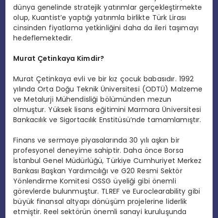
dünya genelinde stratejik yatırımlar gerçekleştirmekte
olup, Kuantist’e yaptığı yatırımla birlikte Türk Lirası
cinsinden fiyatlama yetkinliğini daha da ileri taşımayı
hedeflemektedir.
Murat Çetinkaya Kimdir?
Murat Çetinkaya evli ve bir kız çocuk babasıdır. 1992
yılında Orta Doğu Teknik Üniversitesi (ODTÜ) Malzeme
ve Metalurji Mühendisliği bölümünden mezun
olmuştur. Yüksek lisans eğitimini Marmara Üniversitesi
Bankacılık ve Sigortacılık Enstitüsü’nde tamamlamıştır.
Finans ve sermaye piyasalarında 30 yılı aşkın bir
profesyonel deneyime sahiptir. Daha önce Borsa
İstanbul Genel Müdürlüğü, Türkiye Cumhuriyet Merkez
Bankası Başkan Yardımcılığı ve G20 Resmi Sektör
Yönlendirme Komitesi OSSG üyeliği gibi önemli
görevlerde bulunmuştur. TLREF ve Euroclearability gibi
büyük finansal altyapı dönüşüm projelerine liderlik
etmiştir. Reel sektörün önemli sanayi kuruluşunda