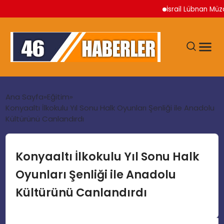
İsrail Lübnan Müzake
ANA SAYFA
Ana Sayfa
Eğitim
Konyaaltı İlkokulu Yıl Sonu Halk Oyunları Şenliği ile Anadolu
Kültürünü Canlandırdı
GÜNDEM
EKONOMI
Konyaaltı İlkokulu Yıl Sonu Halk
Oyunları Şenliği ile Anadolu
SIYASET
Kültürünü Canlandırdı
TEKNOLOJI