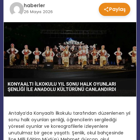
haberler
Paylaş
EĞITIM
26 Mayıs 2026
MAGAZIN
SPOR
YAŞAM
Antalya’da Konyaaltı İlkokulu tarafından düzenlenen yıl
sonu halk oyunları şenliği, öğrencilerin sergilediği
yöresel oyunlar ve koreografilerle izleyenlere
unutulmaz bir gece yaşattı. Şenlik, okul bahçesinde
İlçe Milli Eğitim Müdürü Mehmet Gürcan, okul