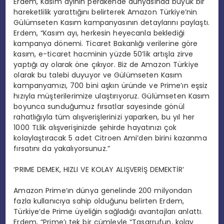
Erdem, Kasım ayının perakende dünyasında büyük bir
hareketlilik yarattığını belirterek Amazon Türkiye’nin
Gülümseten Kasım kampanyasının detaylarını paylaştı.
Erdem, “Kasım ayı, herkesin heyecanla beklediği
kampanya dönemi. Ticaret Bakanlığı verilerine göre
kasım, e-ticaret hacminin yüzde 50’lik artışla zirve
yaptığı ay olarak öne çıkıyor. Biz de Amazon Türkiye
olarak bu talebi duyuyor ve Gülümseten Kasım
kampanyamızı, 700 bini aşkın üründe ve Prime’ın eşsiz
hızıyla müşterilerimize ulaştırıyoruz. Gülümseten Kasım
boyunca sunduğumuz fırsatlar sayesinde gönül
rahatlığıyla tüm alışverişlerinizi yaparken, bu yıl her
1000 TLlik alışverişinizde şehirde hayatınızı çok
kolaylaştıracak 5 adet Citroen Ami’den birini kazanma
fırsatını da yakalıyorsunuz.”
‘PRIME DEMEK, HIZLI VE KOLAY ALIŞVERİŞ DEMEKTİR’
Amazon Prime’ın dünya genelinde 200 milyondan
fazla kullanıcıya sahip olduğunu belirten Erdem,
Türkiye’de Prime üyeliğin sağladığı avantajları anlattı.
Erdem, “Prime’ı tek bir cümleyle “Tasarrufun, kolay