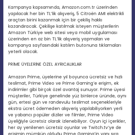
Kampanya kapsamında, Amazon.com.tr üzerinden
yapılacak her bin TL’lik alışveriş, 5 Citroën AMI elektrikli
araçtan birini kazanmak için bir çekiliş hakkı
kazandıracak. Çekilişe katılmak isteyen müşterilerin
Amazon Türkiye web sitesi veya mobil uygulaması
üzerinden en az bin TL’lik alışveriş yapmaları ve
kampanya sayfasındaki katılım butonuna tıklamaları
yeterli olacak.
PRİME ÜYELERİNE ÖZEL AYRICALIKLAR
Amazon Prime, üyelerine yıl boyunca ücretsiz ve hızlı
teslimat, Prime Video ve Prime Gaming’e erişim, ek
indirimler gibi birçok özel avantaj sunuyor. Prime üyesi
müşteriler, Türkiye genelinde yüz binlerce üründe, aynı
gün, ertesi gün ve randevulu teslimat seçenekleriyle
ekstra ücret ödemeden alışveriş yapılabiliyorken yerli
ve yabancı popüler diziler ve filmler, Prime Video
üyeliğiyle ücretsiz olarak izlenebiliyor. Oyun içi içerikler,
her ay yenilenen ücretsiz oyunlar ve Twitch.tv’ye de
erişimin mümkün olduğu Prime Gaming’in yanı sıra