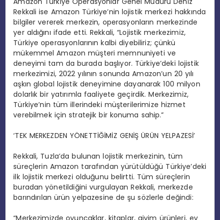
Amazon Türkiye Operasyonlar Genel Müdürü Deniz
Rekkali ise Amazon Türkiye’nin lojistik merkezi hakkında
bilgiler vererek merkezin, operasyonların merkezinde
yer aldığını ifade etti. Rekkali, “Lojistik merkezimiz,
Türkiye operasyonlarının kalbi diyebiliriz; çünkü
mükemmel Amazon müşteri memnuniyeti ve
deneyimi tam da burada başlıyor. Türkiye’deki lojistik
merkezimizi, 2022 yılının sonunda Amazon’un 20 yılı
aşkın global lojistik deneyimine dayanarak 100 milyon
dolarlık bir yatırımla faaliyete geçirdik. Merkezimiz,
Türkiye’nin tüm illerindeki müşterilerimize hizmet
verebilmek için stratejik bir konuma sahip.”
‘TEK MERKEZDEN YÖNETTİĞİMİZ GENİŞ ÜRÜN YELPAZESİ’
Rekkali, Tuzla’da bulunan lojistik merkezinin, tüm
süreçlerin Amazon tarafından yürütüldüğü Türkiye’deki
ilk lojistik merkezi olduğunu belirtti. Tüm süreçlerin
buradan yönetildiğini vurgulayan Rekkali, merkezde
barındırılan ürün yelpazesine de şu sözlerle değindi:
“Merkezimizde oyuncaklar, kitaplar, giyim ürünleri, ev