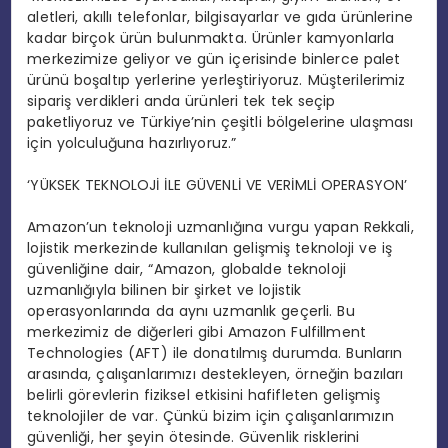
aletleri, akıllı telefonlar, bilgisayarlar ve gıda ürünlerine
kadar birçok ürün bulunmakta. Ürünler kamyonlarla
merkezimize geliyor ve gün içerisinde binlerce palet
ürünü boşaltıp yerlerine yerleştiriyoruz. Müşterilerimiz
sipariş verdikleri anda ürünleri tek tek seçip
paketliyoruz ve Türkiye’nin çeşitli bölgelerine ulaşması
için yolculuğuna hazırlıyoruz.”
‘YÜKSEK TEKNOLOJİ İLE GÜVENLİ VE VERİMLİ OPERASYON’
Amazon’un teknoloji uzmanlığına vurgu yapan Rekkali,
lojistik merkezinde kullanılan gelişmiş teknoloji ve iş
güvenliğine dair, “Amazon, globalde teknoloji
uzmanlığıyla bilinen bir şirket ve lojistik
operasyonlarında da aynı uzmanlık geçerli. Bu
merkezimiz de diğerleri gibi Amazon Fulfillment
Technologies (AFT) ile donatılmış durumda. Bunların
arasında, çalışanlarımızı destekleyen, örneğin bazıları
belirli görevlerin fiziksel etkisini hafifleten gelişmiş
teknolojiler de var. Çünkü bizim için çalışanlarımızın
güvenliği, her şeyin ötesinde. Güvenlik risklerini