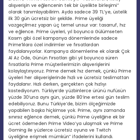
alışverişin ve eğlencenin tek bir üyelikte birleşimi”
olarak tanımlayabilirim. Ayda sadece 39 TL’ye, üstelik
ilk 30 gün ücretsiz bir şekilde. Prime üyeliği
vazgeçilmez yapan üç temel unsur var: tasarruf, hız
ve eğlence. Prime üyeleri, yıl boyunca Gülümseten
Kasım gibi özel kampanya dönemlerinde sadece
Prime’lılara özel indirimler ve fırsatlardan
faydalanıyorlar. Kampanya dönemlerine ek olarak Çok
Al Az Öde, Günün Fırsatları gibi yıl boyunca süren
fırsatlarla Prime müşterilerimizin alışverişlerini
kolaylaştırıyoruz. Prime demek hız demek, çünkü Prime
üyeleri her alışverişlerinde hızlı ve ücretsiz teslimattan
faydalanır. Hızlı derken, gerçekten çok hızlıyı
kastediyorum. Türkiye’de yüzbinlerce ürünü nufüsün
yüzde 30’una aynı gün, yüzde 80’ine ertesi gün teslim
edebiliyoruz. Bunu Türkiye’de, bizim ölçeğimizde
yapabilen başka hiçkimse yok. Prime, aynı zamanda
sınırsız eğlence demek, çünkü Prime üyeliğine ek bir
ücret ödemeden Prime Video’ya ulaşmak ve Prime
Gaming ile yüzlerce ücretsiz oyuna ve Twitch
üyeliğine erişmek mümkün” ifadelerini kullandı.