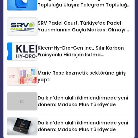
Topluluğa Ulaşın: Telegram Topluluğu
Kurduktan Sonra İlk Adım
SRV Padel Court, Türkiye’de Padel
Yatırımlarının Güçlü Markası Olmayı
Sürdürüyor
Kleen-Hy-Dro-Gen Inc., Sıfır Karbon
Emisyonlu Hidrojen Isıtma
Teknolojisinde ISO ve TSSA
Düzenleyici Onaylarını Aldı
Marie Rose kozmetik sektörüne giriş
yaptı
Daikin’den akıllı iklimlendirmede yeni
dönem: Madoka Plus Türkiye’de
Daikin’den akıllı iklimlendirmede yeni
dönem: Madoka Plus Türkiye’de