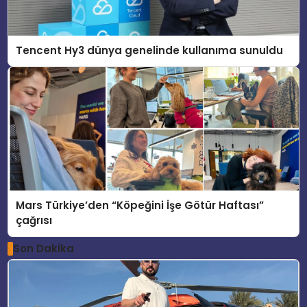
Tencent Hy3 dünya genelinde kullanıma sunuldu
Mars Türkiye’den “Köpeğini İşe Götür Haftası”
çağrısı
Son Dakika