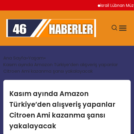
İsrail Lübnan Müzake
ANA SAYFA
Ana Sayfa
Yaşam
Kasım ayında Amazon Türkiye’den alışveriş yapanlar
Citroen Ami kazanma şansı yakalayacak
GÜNDEM
EKONOMI
Kasım ayında Amazon
Türkiye’den alışveriş yapanlar
SIYASET
Citroen Ami kazanma şansı
yakalayacak
TEKNOLOJI