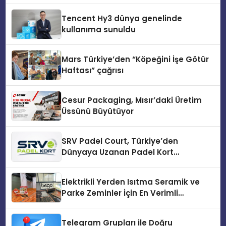
Tencent Hy3 dünya genelinde
kullanıma sunuldu
Mars Türkiye’den “Köpeğini İşe Götür
Haftası” çağrısı
Cesur Packaging, Mısır’daki Üretim
Üssünü Büyütüyor
SRV Padel Court, Türkiye’den
Dünyaya Uzanan Padel Kort
Üretiminde Güvenin Adresi
Elektrikli Yerden Isıtma Seramik ve
Parke Zeminler İçin En Verimli
Çözümler
Telegram Grupları ile Doğru