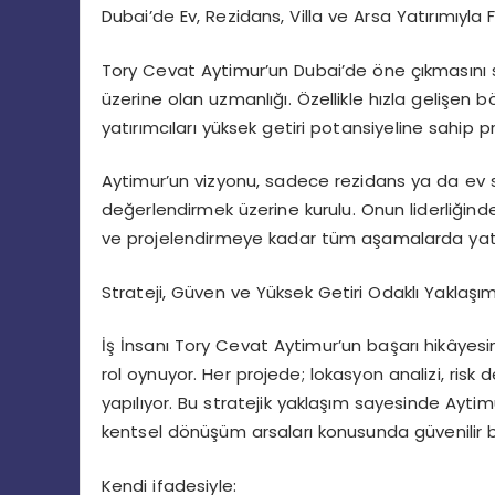
Dubai’de Ev, Rezidans, Villa ve Arsa Yatırımıyla 
Tory Cevat Aytimur’un Dubai’de öne çıkmasını sa
üzerine olan uzmanlığı. Özellikle hızla gelişen b
yatırımcıları yüksek getiri potansiyeline sahip pr
Aytimur’un vizyonu, sadece rezidans ya da ev s
değerlendirmek üzerine kurulu. Onun liderliğin
ve projelendirmeye kadar tüm aşamalarda yatır
Strateji, Güven ve Yüksek Getiri Odaklı Yaklaşı
İş İnsanı Tory Cevat Aytimur’un başarı hikâyesi
rol oynuyor. Her projede; lokasyon analizi, risk 
yapılıyor. Bu stratejik yaklaşım sayesinde Aytimu
kentsel dönüşüm arsaları konusunda güvenilir bi
Kendi ifadesiyle: