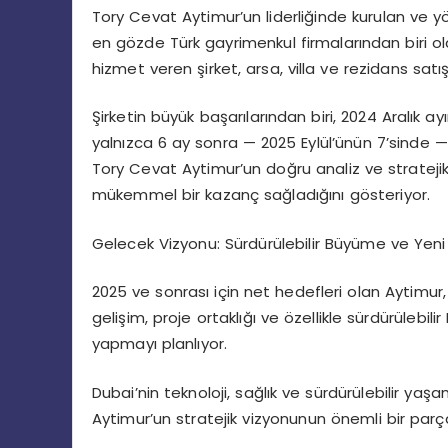
Tory Cevat Aytimur’un liderliğinde kurulan ve y
en gözde Türk gayrimenkul firmalarından biri olar
hizmet veren şirket, arsa, villa ve rezidans sat
Şirketin büyük başarılarından biri, 2024 Aralık a
yalnızca 6 ay sonra — 2025 Eylül’ünün 7’sinde —
Tory Cevat Aytimur’un doğru analiz ve strateji
mükemmel bir kazanç sağladığını gösteriyor.
Gelecek Vizyonu: Sürdürülebilir Büyüme ve Yeni 
2025 ve sonrası için net hedefleri olan Aytimur, 
gelişim, proje ortaklığı ve özellikle sürdürülebilir
yapmayı planlıyor.
Dubai’nin teknoloji, sağlık ve sürdürülebilir yaş
Aytimur’un stratejik vizyonunun önemli bir parça