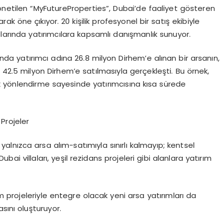
önetilen “MyFutureProperties”, Dubai’de faaliyet gösteren
ak öne çıkıyor. 20 kişilik profesyonel bir satış ekibiyle
ışlarında yatırımcılara kapsamlı danışmanlık sunuyor.
yında yatırımcı adına 26.8 milyon Dirhem’e alınan bir arsanın,
 42.5 milyon Dirhem’e satılmasıyla gerçekleşti. Bu örnek,
k yönlendirme sayesinde yatırımcısına kısa sürede
Projeler
yalnızca arsa alım-satımıyla sınırlı kalmayıp; kentsel
 Dubai villaları, yeşil rezidans projeleri gibi alanlara yatırım
am projeleriyle entegre olacak yeni arsa yatırımları da
sını oluşturuyor.