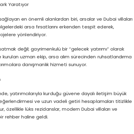
Fark Yaratıyor
ğlayan en önemli alanlardan biri, arsalar ve Dubai villaları
ölgelerdeki arsa fırsatlarını erkenden tespit ederek,
ojelere yönlendiriyor.
atmak değil; gayrimenkulü bir “gelecek yatırımı” olarak
de kurulan uzman ekip, arsa alım sürecinden ruhsatlandırma
ımcılara danışmanlık hizmeti sunuyor.
m
nde, yatırımcılarıyla kurduğu güvene dayalı iletişim büyük
değerlendirmesi ve uzun vadeli getiri hesaplamaları titizlikle
r, özellikle lüks rezidanslar, modern Dubai villaları ve
r rehber haline geldi.