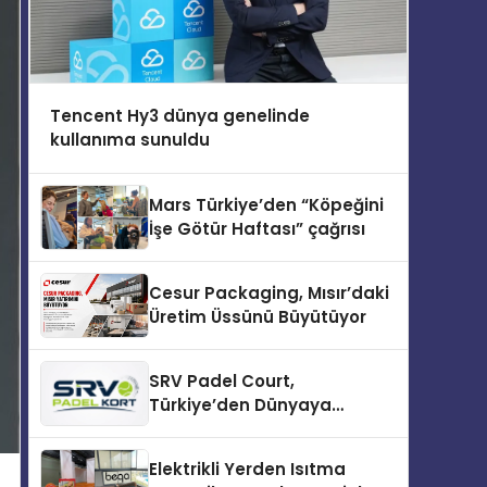
Tencent Hy3 dünya genelinde
kullanıma sunuldu
Mars Türkiye’den “Köpeğini
İşe Götür Haftası” çağrısı
Cesur Packaging, Mısır’daki
Üretim Üssünü Büyütüyor
SRV Padel Court,
Türkiye’den Dünyaya
Uzanan Padel Kort
Üretiminde Güvenin Adresi
Elektrikli Yerden Isıtma