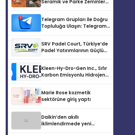
Seramik ve Parke Zeminler
İçin En Verimli Çözümler
Telegram Grupları ile Doğru
Topluluğa Ulaşın: Telegram
Topluluğu Kurduktan Sonra
İlk Adım
SRV Padel Court, Türkiye’de
Padel Yatırımlarının Güçlü
Markası Olmayı Sürdürüyor
Kleen-Hy-Dro-Gen Inc., Sıfır
Karbon Emisyonlu Hidrojen
Isıtma Teknolojisinde ISO ve
TSSA Düzenleyici Onaylarını
Marie Rose kozmetik
Aldı
sektörüne giriş yaptı
Daikin’den akıllı
iklimlendirmede yeni
dönem: Madoka Plus