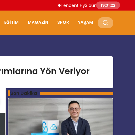
Tencent Hy3 dünya genelinde kullanıma sunu
19:31:24
EĞITIM
MAGAZIN
SPOR
YAŞAM
rımlarına Yön Veriyor
Son Dakika