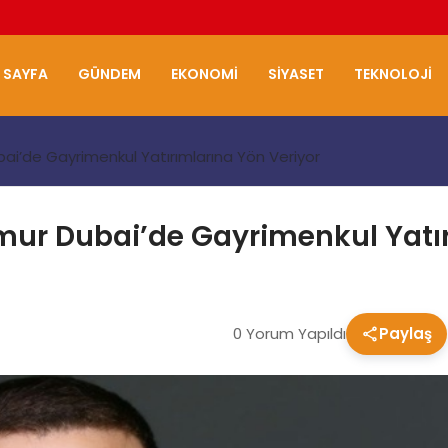
 SAYFA
GÜNDEM
EKONOMI
SIYASET
TEKNOLOJI
bai’de Gayrimenkul Yatırımlarına Yön Veriyor
imur Dubai’de Gayrimenkul Yatı
0 Yorum Yapıldı
Paylaş