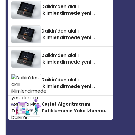
Türkiye’de
Daikin’den akıllı
iklimlendirmede yeni
dönem: Madoka Plus
Türkiye’de
Daikin’den akıllı
iklimlendirmede yeni
dönem: Madoka Plus
Türkiye’de
Daikin’den akıllı
iklimlendirmede yeni
dönem: Madoka Plus
Türkiye’de
Daikin’den akıllı
iklimlendirmede yeni
dönem: Madoka Plus
Türkiye’de Daikin’in kullanıcı
Keşfet Algoritmasını
dostu tasarımıyla öne çıkan
Tetiklemenin Yolu: İzlenme
Madoka ailesinin yeni nesil
ve Kaydetme Etkileşimleri
teknolojilerle donatılmış son
modeli VRV kontrol ünitesi
Madoka Plus Türkiye’de