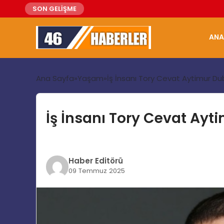
SON GELİŞME
ANA
Ana Sayfa
Yaşam
İş İnsanı Tory Cevat Aytimur Du
İş İnsanı Tory Cevat Ayt
Haber Editörü
09 Temmuz 2025