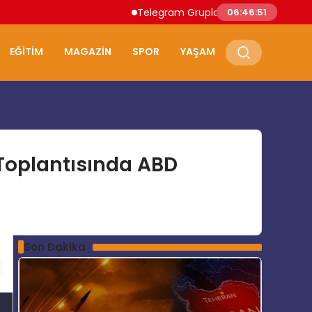
Telegram Grupları ile Doğru Topluluğa Ula
06:46:52
EĞITIM
MAGAZIN
SPOR
YAŞAM
 Toplantısında ABD
Son Dakika