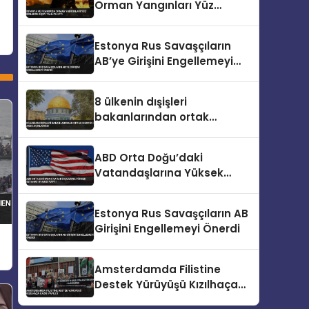
Orman Yangınları Yüz
Binlerce Kişiyi Tahliye Etti
Estonya Rus Savaşçıların
AB’ye Girişini Engellemeyi
Önerdi
8 ülkenin dışişleri
bakanlarından ortak
Mescid-i Aksa açıklaması
ABD Orta Doğu’daki
Vatandaşlarına Yüksek
Seyahat Uyarısı Yaptı
Estonya Rus Savaşçıların AB
Girişini Engellemeyi Önerdi
Amsterdamda Filistine
Destek Yürüyüşü Kızılhaça
Çağrı Yapıldı