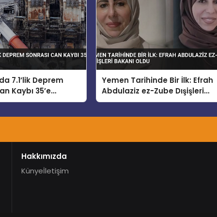
a 7.1’lik Deprem
Yemen Tarihinde Bir İlk: Efrah
an Kaybı 35’e
Abdulaziz ez-Zube Dışişleri
Bakanı Oldu
Hakkımızda
Künye
İletişim