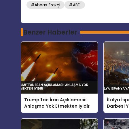
#Abbas Erakçi
#ABD
Benzer Haberler
Trump’tan İran Açıklaması:
İtalya İ
Anlaşma Yok Etmekten İyidir
Darbesi Y