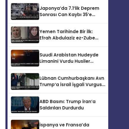
Japonya’da 7.1’lik Deprem
Sonrası Can Kaybı 35’e
Yükseldi
Yemen Tarihinde Bir İlk:
Efrah Abdulaziz ez-Zube
Dışişleri Bakanı Oldu
Suudi Arabistan Hudeyde
Limanini Vurdu Husiler
Misilleme Yapti
Lübnan Cumhurbaşkanı Avn
Trump’a İsrail İşgali Vurgusu
Yaptı
ABD Basını: Trump İran’a
Saldırıları Durdurdu
İspanya ve Fransa’da