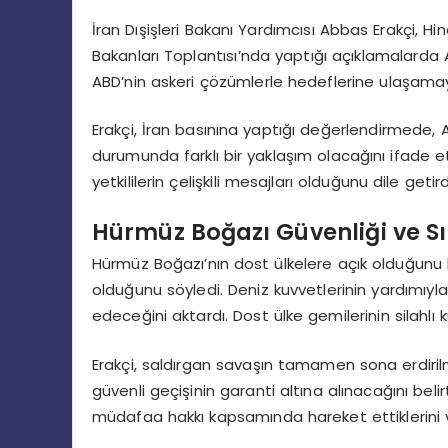
İran Dışişleri Bakanı Yardımcısı Abbas Erakçi, Hi
Bakanları Toplantısı’nda yaptığı açıklamalarda ABD v
ABD’nin askeri çözümlerle hedeflerine ulaşamay
Erakçi, İran basınına yaptığı değerlendirmede, 
durumunda farklı bir yaklaşım olacağını ifade et
yetkililerin çelişkili mesajları olduğunu dile getird
Hürmüz Boğazı Güvenliği ve Sı
Hürmüz Boğazı’nın dost ülkelere açık olduğunu be
olduğunu söyledi. Deniz kuvvetlerinin yardımıy
edeceğini aktardı. Dost ülke gemilerinin silahlı
Erakçi, saldırgan savaşın tamamen sona erdir
güvenli geçişinin garanti altına alınacağını beli
müdafaa hakkı kapsamında hareket ettiklerini v