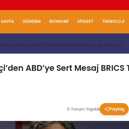
 SAYFA
GÜNDEM
EKONOMI
SIYASET
TEKNOLOJI
 ABD’ye Sert Mesaj BRICS Toplantısında ABD Gerçeği Anlamalı
akçi’den ABD’ye Sert Mesaj BRICS
0 Yorum Yapıldı
Paylaş