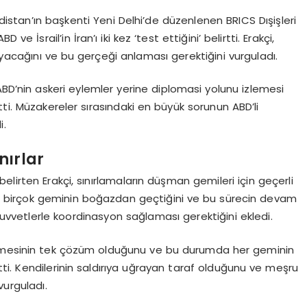
ndistan’ın başkenti Yeni Delhi’de düzenlenen BRICS Dışişleri
e İsrail’in İran’ı iki kez ‘test ettiğini’ belirtti. Erakçi,
acağını ve bu gerçeği anlaması gerektiğini vurguladı.
ABD’nin askeri eylemler yerine diplomasi yolunu izlemesi
ti. Müzakereler sırasındaki en büyük sorunun ABD’li
i.
nırlar
lirten Erakçi, sınırlamaların düşman gemileri için geçerli
la birçok geminin boğazdan geçtiğini ve bu sürecin devam
 kuvvetlerle koordinasyon sağlaması gerektiğini ekledi.
ilmesinin tek çözüm olduğunu ve bu durumda her geminin
rtti. Kendilerinin saldırıya uğrayan taraf olduğunu ve meşru
urguladı.