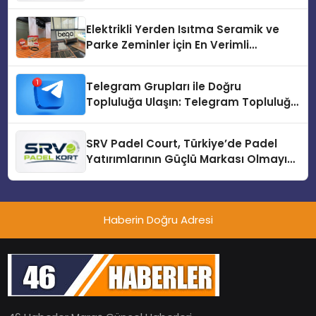
Üretiminde Güvenin Adresi
Elektrikli Yerden Isıtma Seramik ve
Parke Zeminler İçin En Verimli
Çözümler
Telegram Grupları ile Doğru
Topluluğa Ulaşın: Telegram Topluluğu
Kurduktan Sonra İlk Adım
SRV Padel Court, Türkiye’de Padel
Yatırımlarının Güçlü Markası Olmayı
Sürdürüyor
Haberin Doğru Adresi