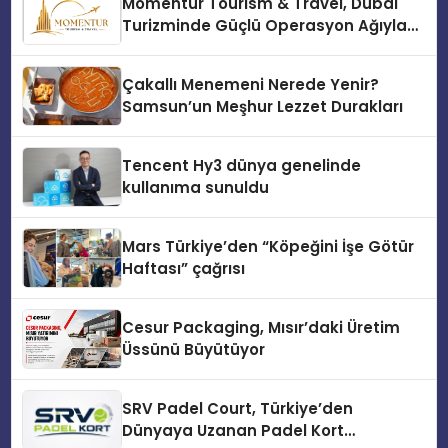
Momentur Tourism & Travel, Dubai
Turizminde Güçlü Operasyon Ağıyla
Fark Yaratıyor
Çakallı Menemeni Nerede Yenir?
Samsun’un Meşhur Lezzet Durakları
Tencent Hy3 dünya genelinde
kullanıma sunuldu
Mars Türkiye’den “Köpeğini İşe Götür
Haftası” çağrısı
Cesur Packaging, Mısır’daki Üretim
Üssünü Büyütüyor
SRV Padel Court, Türkiye’den
Dünyaya Uzanan Padel Kort