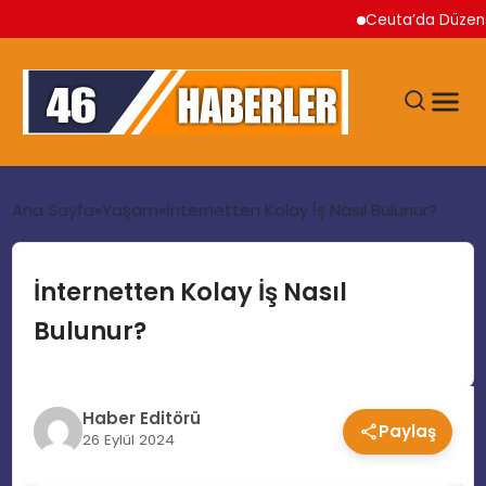
Ceuta’da Düzensiz G
ANA SAYFA
Ana Sayfa
Yaşam
İnternetten Kolay İş Nasıl Bulunur?
GÜNDEM
İnternetten Kolay İş Nasıl
Bulunur?
EKONOMI
SIYASET
Haber Editörü
Paylaş
26 Eylül 2024
TEKNOLOJI