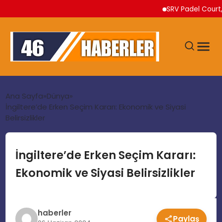
SRV Padel Court, Türki
ANA SAYFA
Ana Sayfa
Dünya
İngiltere’de Erken Seçim Kararı: Ekonomik ve Siyasi
Belirsizlikler
GÜNDEM
EKONOMI
İngiltere’de Erken Seçim Kararı:
Ekonomik ve Siyasi Belirsizlikler
SIYASET
TEKNOLOJI
haberler
Paylaş