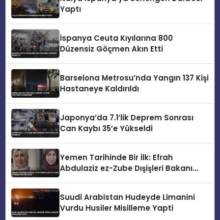
Yaptı
İspanya Ceuta Kıyılarına 800
Düzensiz Göçmen Akın Etti
Barselona Metrosu’nda Yangın 137 Kişi
Hastaneye Kaldırıldı
Japonya’da 7.1’lik Deprem Sonrası
Can Kaybı 35’e Yükseldi
Yemen Tarihinde Bir İlk: Efrah
Abdulaziz ez-Zube Dışişleri Bakanı
Oldu
Suudi Arabistan Hudeyde Limanini
Vurdu Husiler Misilleme Yapti