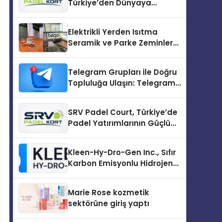
Türkiye’den Dünyaya
Uzanan Padel Kort
Üretiminde Güvenin Adresi
Elektrikli Yerden Isıtma
Seramik ve Parke Zeminler
İçin En Verimli Çözümler
Telegram Grupları ile Doğru
Topluluğa Ulaşın: Telegram
Topluluğu Kurduktan Sonra
İlk Adım
SRV Padel Court, Türkiye’de
Padel Yatırımlarının Güçlü
Markası Olmayı Sürdürüyor
Kleen-Hy-Dro-Gen Inc., Sıfır
Karbon Emisyonlu Hidrojen
Isıtma Teknolojisinde ISO ve
TSSA Düzenleyici Onaylarını
Marie Rose kozmetik
Aldı
sektörüne giriş yaptı