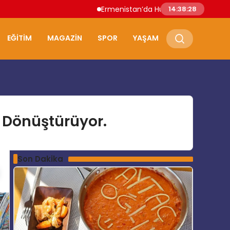
Ermenistan’da Hükümet İstifa Etti Nikol Paşinyan
14:38:30
EĞITIM
MAGAZIN
SPOR
YAŞAM
a Dönüştürüyor.
Son Dakika