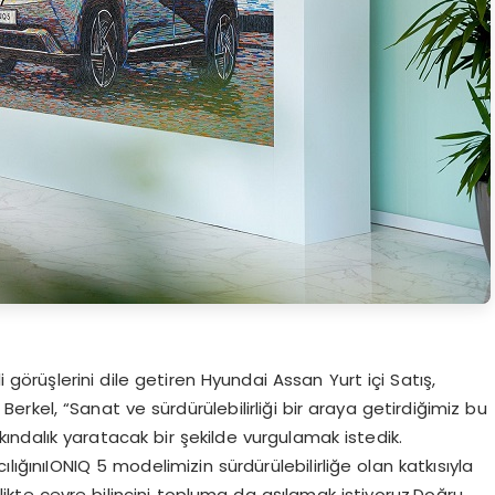
ili görüşlerini dile getiren Hyundai Assan Yurt içi Satış,
kel, “Sanat ve sürdürülebilirliği bir araya getirdiğimiz bu
kındalık yaratacak bir şekilde vurgulamak istedik.
ığınıIONIQ 5 modelimizin sürdürülebilirliğe olan katkısıyla
rlikte çevre bilincini topluma da aşılamak istiyoruz.Doğru