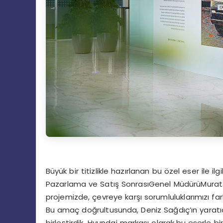
Büyük bir titizlikle hazırlanan bu özel eser ile ilg
Pazarlama ve Satış SonrasıGenel MüdürüMurat Ber
projemizde, çevreye karşı sorumluluklarımızı far
Bu amaç doğrultusunda, Deniz Sağdıç’ın yaratıcıl
birleştirdik. Hyundai markası olarak,bu eserle bi