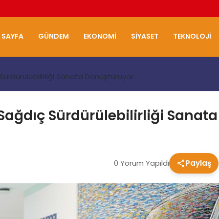
 SAYFA
GÜNDEM
EKONOMI
SIYASET
TEKNOLOJI
ürdürülebilirliği Sanata Dönüştürüyor.
ağdıç Sürdürülebilirliği Sanat
0 Yorum Yapıldı
Paylaş