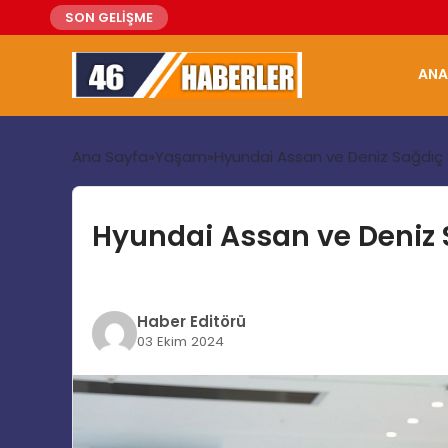
SON GELİŞME
ANA
Ana Sayfa
Yaşam
Hyundai Assan ve Deniz Sağdıç S
Hyundai Assan ve Deniz S
Haber Editörü
03 Ekim 2024