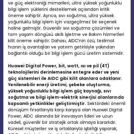
ve güç elektroniği mimarileri, ultra yüksek yoğunluklu
bilgi işlem yüklerini desteklemek açısından kritik
öneme sahiptir. Ayrıca, sıvı soğutma, ultra yüksek
yoğunluklu bilgi işlem için vazgeçilmez bir seçenek
haline gelmiştir. Güvenilir sıvı soğutma çözümleri ve
tam yaşam döngüsü akıllı İşletme ve Bakım hizmetleri
kilit öneme sahiptir. Dahası, AIDC’nin özü, teslimat
hızının iş avantajları ve yatırım getirisiyle yakından
bağlantılı olduğu bir bilgi işlem gücü üretim sistemidir.
Huawei Digital Power, bit, watt, ısı ve pil (4T)
teknolojilerini derinlemesine entegre eder ve yeni
güç sistemleri ile AIDC gibi kilit alanlara odaklanır.
Yenilenebilir enerji üretimi, şebeke oluşturma,
yüksek yoğunluklu bilgi işlem güç kaynağı, sıvı
soğutma ve bilgi işlem-elektrik sinerjisi alanlarında
kapsamlı yetkinlikler geliştirmiştir.
Sektördeki önemli
dönüşüm fırsatlarıyla karşı karşıya olan Huawei Digital
Power, AIDC alanında bir inovasyon lideri ve uzun
vadeli, güvenilir bir stratejik ortak olmaya kararlıdır.
Küresel müşteriler ve iş ortaklarıyla işbirliği yaparak,