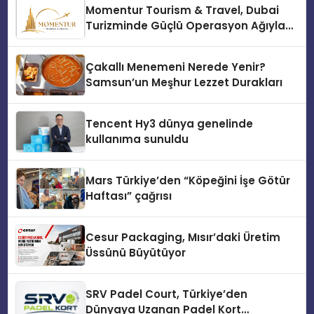
Momentur Tourism & Travel, Dubai
Turizminde Güçlü Operasyon Ağıyla
Fark Yaratıyor
Çakallı Menemeni Nerede Yenir?
Samsun’un Meşhur Lezzet Durakları
Tencent Hy3 dünya genelinde
kullanıma sunuldu
Mars Türkiye’den “Köpeğini İşe Götür
Haftası” çağrısı
Cesur Packaging, Mısır’daki Üretim
Üssünü Büyütüyor
SRV Padel Court, Türkiye’den
Dünyaya Uzanan Padel Kort