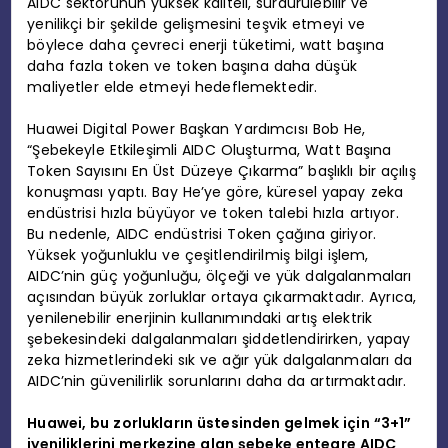
AIDC sektörünün yüksek kaliteli, sürdürülebilir ve
yenilikçi bir şekilde gelişmesini teşvik etmeyi ve
böylece daha çevreci enerji tüketimi, watt başına
daha fazla token ve token başına daha düşük
maliyetler elde etmeyi hedeflemektedir.
Huawei Digital Power Başkan Yardımcısı Bob He,
“Şebekeyle Etkileşimli AIDC Oluşturma, Watt Başına
Token Sayısını En Üst Düzeye Çıkarma” başlıklı bir açılış
konuşması yaptı. Bay He’ye göre, küresel yapay zeka
endüstrisi hızla büyüyor ve token talebi hızla artıyor.
Bu nedenle, AIDC endüstrisi Token çağına giriyor.
Yüksek yoğunluklu ve çeşitlendirilmiş bilgi işlem,
AIDC’nin güç yoğunluğu, ölçeği ve yük dalgalanmaları
açısından büyük zorluklar ortaya çıkarmaktadır. Ayrıca,
yenilenebilir enerjinin kullanımındaki artış elektrik
şebekesindeki dalgalanmaları şiddetlendirirken, yapay
zeka hizmetlerindeki sık ve ağır yük dalgalanmaları da
AIDC’nin güvenilirlik sorunlarını daha da artırmaktadır.
Huawei, bu zorlukların üstesinden gelmek için “3+1”
iyeniliklerini merkezine alan şebeke entegre AIDC