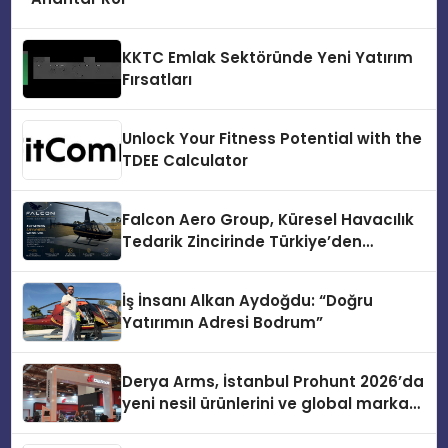
KKTC Emlak Sektöründe Yeni Yatırım
Fırsatları
Unlock Your Fitness Potential with the
TDEE Calculator
Falcon Aero Group, Küresel Havacılık
Tedarik Zincirinde Türkiye’den
Dünyaya Açılıyor
İş İnsanı Alkan Aydoğdu: “Doğru
Yatırımın Adresi Bodrum”
Derya Arms, İstanbul Prohunt 2026’da
yeni nesil ürünlerini ve global marka
vizyonunu sergiledi