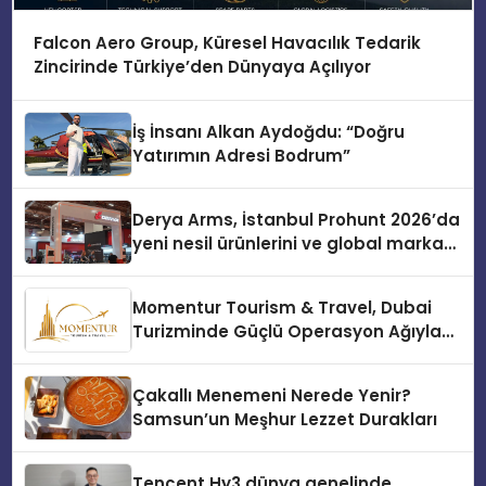
Falcon Aero Group, Küresel Havacılık Tedarik
Zincirinde Türkiye’den Dünyaya Açılıyor
İş İnsanı Alkan Aydoğdu: “Doğru
Yatırımın Adresi Bodrum”
Derya Arms, İstanbul Prohunt 2026’da
yeni nesil ürünlerini ve global marka
vizyonunu sergiledi
Momentur Tourism & Travel, Dubai
Turizminde Güçlü Operasyon Ağıyla
Fark Yaratıyor
Çakallı Menemeni Nerede Yenir?
Samsun’un Meşhur Lezzet Durakları
Tencent Hy3 dünya genelinde