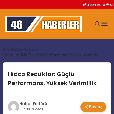
Falcon Aero Group, Kür
ANA SAYFA
Ana Sayfa
Yaşam
Hidco Redüktör: Güçlü Performans, Yüksek Verimlilik
GÜNDEM
Hidco Redüktör: Güçlü
EKONOMI
Performans, Yüksek Verimlilik
SIYASET
Haber Editörü
Paylaş
TEKNOLOJI
14 Kasım 2024