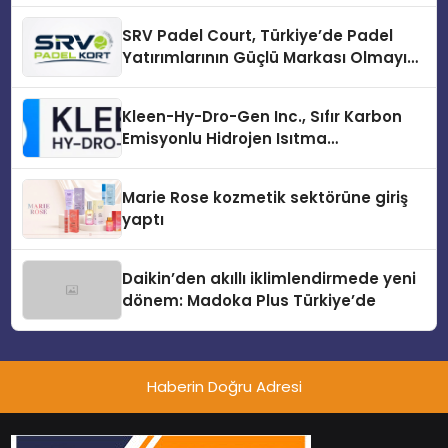
SRV Padel Court, Türkiye’de Padel
Yatırımlarının Güçlü Markası Olmayı
Sürdürüyor
Kleen-Hy-Dro-Gen Inc., Sıfır Karbon
Emisyonlu Hidrojen Isıtma
Teknolojisinde ISO ve TSSA
Düzenleyici Onaylarını Aldı
Marie Rose kozmetik sektörüne giriş
yaptı
Daikin’den akıllı iklimlendirmede yeni
dönem: Madoka Plus Türkiye’de
Haberin Doğru Adresi