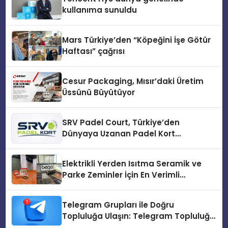
kullanıma sunuldu
Mars Türkiye’den “Köpeğini İşe Götür
Haftası” çağrısı
Cesur Packaging, Mısır’daki Üretim
Üssünü Büyütüyor
SRV Padel Court, Türkiye’den
Dünyaya Uzanan Padel Kort
Üretiminde Güvenin Adresi
Elektrikli Yerden Isıtma Seramik ve
Parke Zeminler İçin En Verimli
Çözümler
Telegram Grupları ile Doğru
Topluluğa Ulaşın: Telegram Topluluğu
Kurduktan Sonra İlk Adım