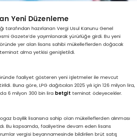
dan Yeni Düzenleme
lığı tarafından hazırlanan Vergi Usul Kanunu Genel
 Resmi Gazete’de yayımlanarak yürürlüğe girdi. Bu yeni
töründe yer alan lisans sahibi mükelleflerden doğacak
teminat alma yetkisi genişletildi.
ründe faaliyet gösteren yeni işletmeler ile mevcut
di. Buna göre, LPG dağıtıcıları 2025 yılı için 126 milyon lira,
nda 6 milyon 300 bin lira
betgit
teminat ödeyecekler.
ogaz bayilik lisansına sahip olan mükelleflerden alınması
ldı. Bu kapsamda, faaliyetine devam eden lisans
a kurumlar vergisi beyannamesinde bildirilen brüt satış