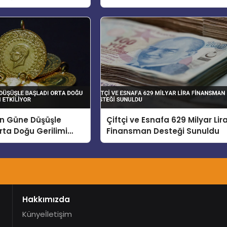
Oldu
ın Güne Düşüşle
Çiftçi ve Esnafa 629 Milyar Lir
rta Doğu Gerilimi
Finansman Desteği Sunuldu
tkiliyor
Hakkımızda
Künye
İletişim