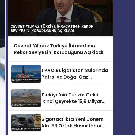
Cevdet Yılmaz Türkiye İhracatının
Rekor Seviyesini Koruduğunu Açıkladı
TPAO Bulgaristan Sularında
Petrol ve Doğal Gaz
Arayacak
Türkiye’nin Turizm Geliri
İkinci Çeyrekte 15,9 Milyar
Dolar Oldu
Sigortacılıkta Yeni Dönem
Alo 193 Ortak Hasar İhbar
Merkezi Kuruldu