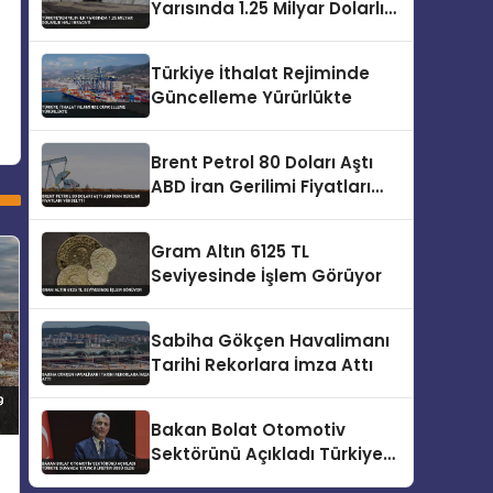
Yarısında 1.25 Milyar Dolarlık
Halı İhracatı
Türkiye İthalat Rejiminde
Güncelleme Yürürlükte
Brent Petrol 80 Doları Aştı
ABD İran Gerilimi Fiyatları
Yükseltti
Gram Altın 6125 TL
Seviyesinde İşlem Görüyor
Sabiha Gökçen Havalimanı
Tarihi Rekorlara İmza Attı
Bakan Bolat Otomotiv
Sektörünü Açıkladı Türkiye
Dünyada 13’üncü Üretim