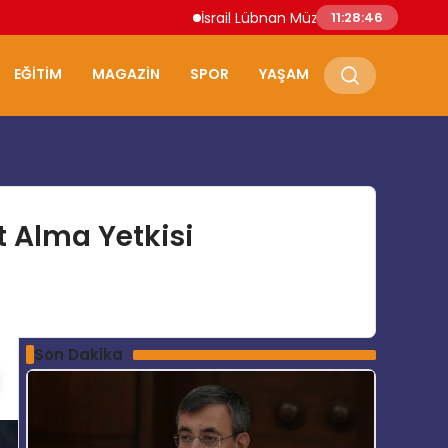
İsrail Lübnan Müzakereleri Roma’da Dev
11:28:47
EĞITIM
MAGAZIN
SPOR
YAŞAM
t Alma Yetkisi
Son Dakika