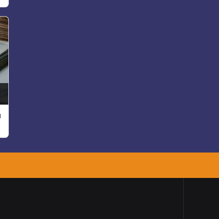
Üssü Oldu
a