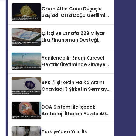
Gram Altın Güne Düşüşle
Başladı Orta Doğu Gerilimi
Fiyatları Etkiliyor
Çiftçi ve Esnafa 629 Milyar
Lira Finansman Desteği
Sunuldu
Yenilenebilir Enerji Küresel
Elektrik Üretiminde Zirveye
Yerleşti
SPK 4 Şirketin Halka Arzını
Onayladı 3 Şirketin Sermaye
Artırımına İzin Verdi
DOA Sistemi İle İçecek
Ambalajı İthalatı Yüzde 40
Azalacak
Türkiye’den Yılın İlk