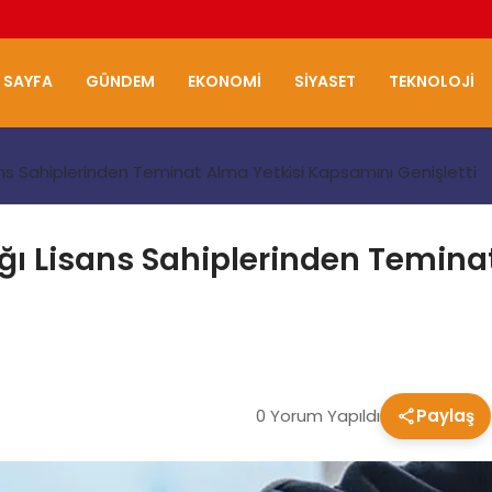
 SAYFA
GÜNDEM
EKONOMI
SIYASET
TEKNOLOJI
ans Sahiplerinden Teminat Alma Yetkisi Kapsamını Genişletti
ğı Lisans Sahiplerinden Temina
0 Yorum Yapıldı
Paylaş