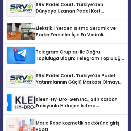
SRV Padel Court, Türkiye’den
Dünyaya Uzanan Padel Kort
Üretiminde Güvenin Adresi
Elektrikli Yerden Isıtma Seramik ve
Parke Zeminler İçin En Verimli
Çözümler
Telegram Grupları ile Doğru
Topluluğa Ulaşın: Telegram Topluluğu
Kurduktan Sonra İlk Adım
SRV Padel Court, Türkiye’de Padel
Yatırımlarının Güçlü Markası Olmayı
Sürdürüyor
Kleen-Hy-Dro-Gen Inc., Sıfır Karbon
Emisyonlu Hidrojen Isıtma
Teknolojisinde ISO ve TSSA
Düzenleyici Onaylarını Aldı
Marie Rose kozmetik sektörüne giriş
yaptı