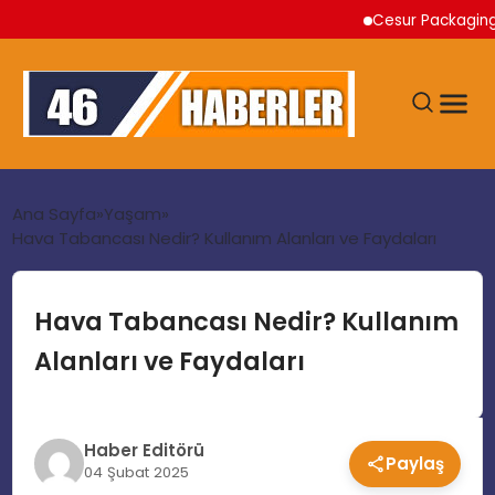
Cesur Packaging, Mısı
ANA SAYFA
Ana Sayfa
Yaşam
Hava Tabancası Nedir? Kullanım Alanları ve Faydaları
GÜNDEM
Hava Tabancası Nedir? Kullanım
EKONOMI
Alanları ve Faydaları
SIYASET
Haber Editörü
Paylaş
TEKNOLOJI
04 Şubat 2025