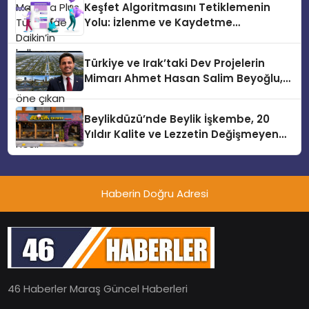
Keşfet Algoritmasını Tetiklemenin
teknolojilerle donatılmış son modeli
Yolu: İzlenme ve Kaydetme
VRV kontrol ünitesi Madoka Plus
Etkileşimleri
Türkiye’de satışa sunuldu. Tam
dokunmatik ekranı, mobil uygulama
Türkiye ve Irak’taki Dev Projelerin
desteği ve akıllı sensör entegrasyonu
Mimarı Ahmet Hasan Salim Beyoğlu,
sayesinde iklimlendirme sistemlerinin
10 Milyon Metrekarelik “Al Yusuf
yönetimini daha kolay, konforlu ve
Holding Industrial City” Projesini
verimli hale getiriyor. Enerji
Beylikdüzü’nde Beylik İşkembe, 20
Hayata Geçirecek
verimliliğini artırırken modern yaşam
Yıldır Kalite ve Lezzetin Değişmeyen
alanlarında teknolojiyi estetik ile bulu
Adresi
Haberin Doğru Adresi
46 Haberler Maraş Güncel Haberleri