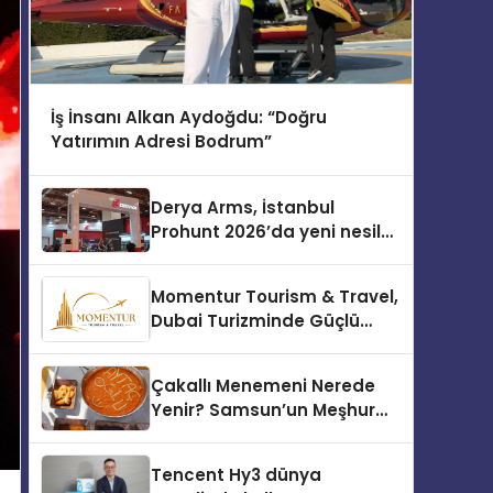
İş İnsanı Alkan Aydoğdu: “Doğru
Yatırımın Adresi Bodrum”
Derya Arms, İstanbul
Prohunt 2026’da yeni nesil
ürünlerini ve global marka
vizyonunu sergiledi
Momentur Tourism & Travel,
Dubai Turizminde Güçlü
Operasyon Ağıyla Fark
Yaratıyor
Çakallı Menemeni Nerede
Yenir? Samsun’un Meşhur
Lezzet Durakları
Tencent Hy3 dünya