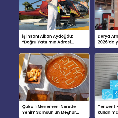
İş İnsanı Alkan Aydoğdu:
Derya Arm
“Doğru Yatırımın Adresi
2026’da ye
Bodrum”
global m
sergiledi
Çakallı Menemeni Nerede
Tencent 
Yenir? Samsun’un Meşhur
kullanım