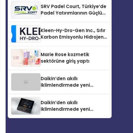
İlk Adım
SRV Padel Court, Türkiye’de
Padel Yatırımlarının Güçlü
Markası Olmayı Sürdürüyor
Kleen-Hy-Dro-Gen Inc., Sıfır
Karbon Emisyonlu Hidrojen
Isıtma Teknolojisinde ISO ve
TSSA Düzenleyici Onaylarını
Marie Rose kozmetik
Aldı
sektörüne giriş yaptı
Daikin’den akıllı
iklimlendirmede yeni
dönem: Madoka Plus
Türkiye’de
Daikin’den akıllı
iklimlendirmede yeni
dönem: Madoka Plus
Türkiye’de