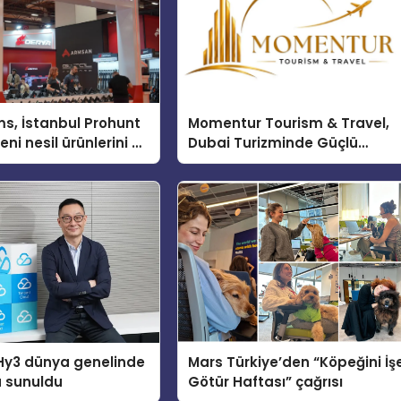
s, İstanbul Prohunt
Momentur Tourism & Travel,
ni nesil ürünlerini ve
Dubai Turizminde Güçlü
arka vizyonunu
Operasyon Ağıyla Fark
Yaratıyor
Hy3 dünya genelinde
Mars Türkiye’den “Köpeğini İş
a sunuldu
Götür Haftası” çağrısı