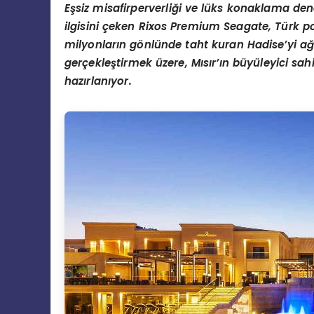
Eşsiz misafirperverliği ve lüks konaklama de
ilgisini ç
eken Rixos Premium Seagate, T
ü
rk p
milyonların g
ö
nlünde taht kuran Hadise
’
yi ağ
gerçekleştirmek üzere, Mısır’ın büyüleyici sahi
hazı
rlan
ıyor.