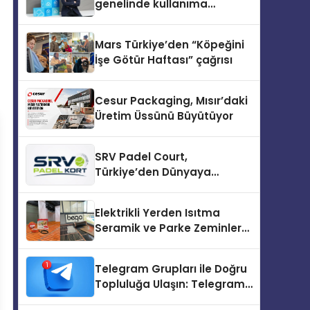
genelinde kullanıma
sunuldu
Mars Türkiye’den “Köpeğini
İşe Götür Haftası” çağrısı
Cesur Packaging, Mısır’daki
Üretim Üssünü Büyütüyor
SRV Padel Court,
Türkiye’den Dünyaya
Uzanan Padel Kort
Üretiminde Güvenin Adresi
Elektrikli Yerden Isıtma
Seramik ve Parke Zeminler
İçin En Verimli Çözümler
Telegram Grupları ile Doğru
Topluluğa Ulaşın: Telegram
Topluluğu Kurduktan Sonra