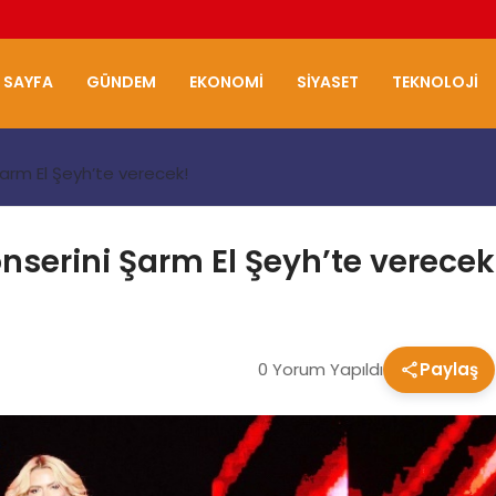
 SAYFA
GÜNDEM
EKONOMI
SIYASET
TEKNOLOJI
 Şarm El Şeyh’te verecek!
konserini Şarm El Şeyh’te verecek
0 Yorum Yapıldı
Paylaş