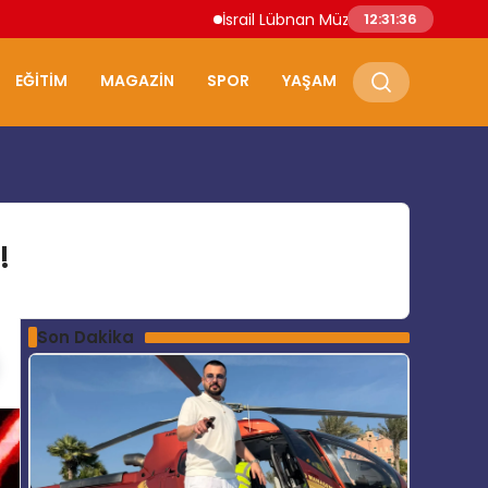
İsrail Lübnan Müzakereleri Roma’da Devam
12:31:37
EĞITIM
MAGAZIN
SPOR
YAŞAM
!
Son Dakika