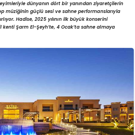
neyimleriyle dünyanı
n d
ö
rt bir yanından ziyaretçilerin
op m
üziğinin güçlü sesi ve sahne performanslarıyla
ırlıyor. Hadise, 2025 yılının ilk büyük konserini
l kenti Ş
arm El-
Şeyh
’
te, 4 Ocak
’
ta sahne almaya