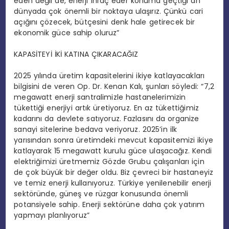
eden değil de, enerji ihraç eder konuma geçtiği an
dünyada çok önemli bir noktaya ulaşırız. Çünkü cari
açığını çözecek, bütçesini denk hale getirecek bir
ekonomik güce sahip oluruz”
KAPASİTEYİ İKİ KATINA ÇIKARACAĞIZ
2025 yılında üretim kapasitelerini ikiye katlayacakları
bilgisini de veren Op. Dr. Kenan Kalı, şunları söyledi: “7,2
megawatt enerji santralimizle hastanelerimizin
tükettiği enerjiyi artık üretiyoruz. En az tükettiğimiz
kadarını da devlete satıyoruz. Fazlasını da organize
sanayi sitelerine bedava veriyoruz. 2025’in ilk
yarısından sonra üretimdeki mevcut kapasitemizi ikiye
katlayarak 15 megawatt kurulu güce ulaşacağız. Kendi
elektriğimizi üretmemiz Gözde Grubu çalışanları için
de çok büyük bir değer oldu. Biz çevreci bir hastaneyiz
ve temiz enerji kullanıyoruz. Türkiye yenilenebilir enerji
sektöründe, güneş ve rüzgar konusunda önemli
potansiyele sahip. Enerji sektörüne daha çok yatırım
yapmayı planlıyoruz”