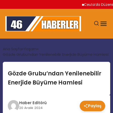
Ceuta’da Düzensiz Göç
ANA SAYFA
Ana Sayfa
Yaşam
Gözde Grubu’ndan Yenilenebilir Enerjide Büyüme Hamlesi
GÜNDEM
Gözde Grubu’ndan Yenilenebilir
EKONOMI
Enerjide Büyüme Hamlesi
SIYASET
Haber Editörü
Paylaş
TEKNOLOJI
20 Aralık 2024