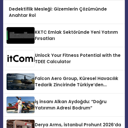
Dedektiflik Mesleği: Gizemlerin Çözümünde
Anahtar Rol
KKTC Emlak Sektöründe Yeni Yatırım
Fırsatları
Unlock Your Fitness Potential with the
TDEE Calculator
Falcon Aero Group, Küresel Havacılık
Tedarik Zincirinde Türkiye’den
Dünyaya Açılıyor
İş İnsanı Alkan Aydoğdu: “Doğru
Yatırımın Adresi Bodrum”
Derya Arms, İstanbul Prohunt 2026’da