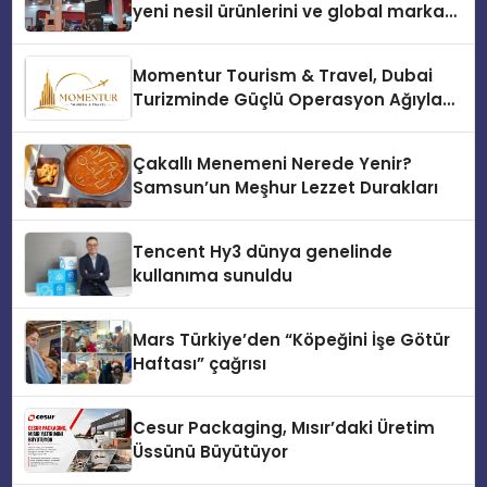
yeni nesil ürünlerini ve global marka
vizyonunu sergiledi
Momentur Tourism & Travel, Dubai
Turizminde Güçlü Operasyon Ağıyla
Fark Yaratıyor
Çakallı Menemeni Nerede Yenir?
Samsun’un Meşhur Lezzet Durakları
Tencent Hy3 dünya genelinde
kullanıma sunuldu
Mars Türkiye’den “Köpeğini İşe Götür
Haftası” çağrısı
Cesur Packaging, Mısır’daki Üretim
Üssünü Büyütüyor