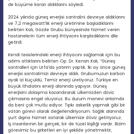
de büyüme kararı aldıklarını söyledi.
2024 yılında güneş enerjisi santralini devreye aldıklarını
ve 7,2 megawatt’lık enerji üretimine başladıklarını
belirten Kalı, Gözde Grubu bünyesinde hizmet veren
hastanelerin tüm enerji ihtiyacını karşıladıklarını dile
getirdi.
Kendi tesislerindeki enerji ihtiyacını sağlamak için bu
adımı attıklarını belirten Op. Dr. Kenan Kalı, “Güneş
santralleri için Urfa’da yatırım yaptık. İki ay önce güneş
enerjisi santralimizi devreye aldık. Grubumuzun karbon
ayak izi küçüldü. Temiz enerji üretiyoruz. Türkiye en
büyük ithalatını enerji alanında yapıyor. Güneş
enerjisini dolaşıma kazandırarak ülkemizden döviz
çıkmasına engel oluyoruz. Bu durum manevi anlamda
da beni çok mutlu ediyor. Tıpkı askerlik yapmak gibi bir
vatan görevi olarak değerlendiriyorum. Sağlık alanında
yurt dışına hizmet satarak ülkemize döviz getiriyoruz.
İş insanlarının bir gerçek, bir de tüzel kişiliği vardır. Bizim
görevimiz bu şirketleri en iyi şekilde yönetmektir,